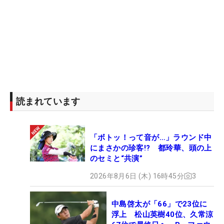
読まれています
「ボトッ！って音が…」ラウンド中
にまさかの珍客!? 都玲華、頭の上
のセミと“共演”
2026年8月6日 (木) 16時45分
3
中島啓太が「66」で23位に
浮上 松山英樹40位、久常涼