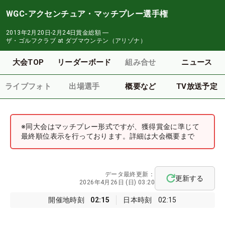
WGC-アクセンチュア・マッチプレー選手権
2013年2月20日-2月24日
賞金総額
―
ザ・ゴルフクラブ at ダブマウンテン（アリゾナ）
大会TOP
リーダーボード
組み合せ
ニュース
ライブフォト
出場選手
概要など
TV放送予定
※同大会はマッチプレー形式ですが、獲得賞金に準じて
最終順位表示を行っております。詳細は大会概要まで
データ最終更新：
更新する
2026年4月26日 (日) 03:20
開催地時刻
02:15
日本時刻
02:15