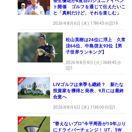
笹生優花が6度目のジュニアイベン
ト開催 ゴルフを通じて伝えたいこ
と「真剣だけど、それを楽しむ」
2026年8月6日 (木) 17時43分
19
松山英樹は24位に浮上 久常
涼66位、中島啓太93位【男
子世界ランキング】
2026年8月4日 (火) 06時45分
1
LIVゴルフは来季も継続？ 新たな
投資家を獲得と発表、9月には最終
合意へ
2026年8月6日 (木) 11時00分
1
“替えないプロ”今平周吾が10年ぶり
にドライバーチェンジ！ UT、5W