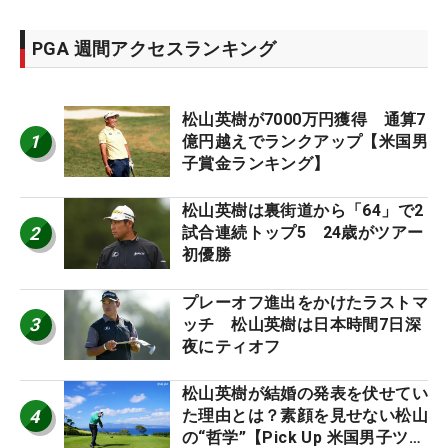
PGA 週間アクセスランキング
松山英樹が7000万円獲得 通算7
1
億円越えでランクアップ【米国男
子賞金ランキング】
松山英樹は裏街道から「64」で2
2
試合連続トップ5 24歳がツアー
初優勝
プレーオフ進出をかけたラストマ
3
ッチ 松山英樹は日本時間7日深
夜にティオフ
松山英樹が結婚の発表を伏せてい
4
た理由とは？素顔を見せない松山
の“哲学”【Pick Up 米国男子ツア