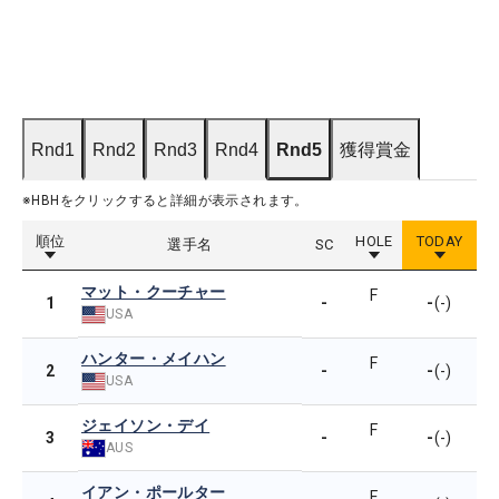
Rnd1
Rnd2
Rnd3
Rnd4
Rnd5
獲得賞金
※HBHをクリックすると詳細が表示されます。
順位
HOLE
TODAY
選手名
SC
マット・クーチャー
F
-
-
1
(-)
USA
ハンター・メイハン
F
-
-
2
(-)
USA
ジェイソン・デイ
F
-
-
3
(-)
AUS
イアン・ポールター
F