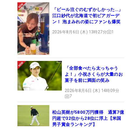
「ビール注ぐのむずかしかった…」
江口紗代が北海道で初ビアガーデ
ン！ 泡まみれの姿にファンも爆笑
2026年8月6日 (木) 13時27分
1
「全部食べたら太っちゃう
よ！」小祝さくらが大量のお
菓子を前に満面の笑み
2026年8月6日 (木) 14時09分
7
松山英樹が5800万円獲得 通算7億
円超で32位から28位に浮上【米国
男子賞金ランキング】