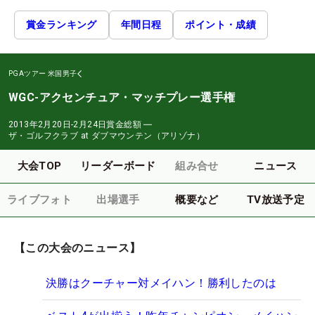
賞金ランキング
年間日程
ポイント・成績
PGAツアー
米国男子
WGC-アクセンチュア・マッチプレー選手権
2013年2月20日-2月24日
賞金総額
―
ザ・ゴルフクラブ at ダブマウンテン（アリゾナ）
大会TOP
リーダーボード
組み合せ
ニュース
ライブフォト
出場選手
概要など
TV放送予定
【この大会のニュース】
決勝はクーチャー対メイハン！勝利したのは