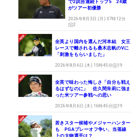
で2試合連続トップ5 24歳
がツアー初優勝
2026年8月3日 (月) 07時12分
2
全英より国内を選んだ河本結 女王
レースで離されるも桑木志帆のVに
「刺激をもらいました」
2026年8月6日 (木) 15時45分
19
全英で味わった悔しさ「自分も戦え
るはずなのに」 佐久間朱莉に強ま
った米ツアー参戦への思い
2026年8月6日 (木) 16時45分
19
若きスター候補やメジャーハンター
も PGAプレーオフ争い、当落線
上の大物選手は？