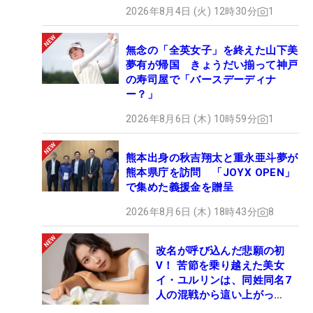
2026年8月4日 (火) 12時30分
1
無念の「全英女子」を終えた山下美
夢有が帰国 きょうだい揃って神戸
の寿司屋で「バースデーディナ
ー？」
2026年8月6日 (木) 10時59分
1
熊本出身の秋吉翔太と重永亜斗夢が
熊本県庁を訪問 「JOYX OPEN」
で集めた義援金を贈呈
2026年8月6日 (木) 18時43分
8
改名が呼び込んだ悲願の初
V！ 苦節を乗り越えた美女
イ・ユルリンは、同姓同名7
人の混戦から這い上がっ
た“新星ヒロイン”