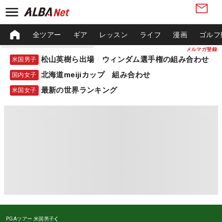
全ツアー
ギア
レッスン
ライフ
漫画
ゴルフ
メルマガ登録
松山英樹ら出場 ウィンダム選手権の組み合わせ
米国男子
北海道meijiカップ 組み合わせ
国内女子
最新の世界ランキング
米国女子
PGAツアー
米国男子