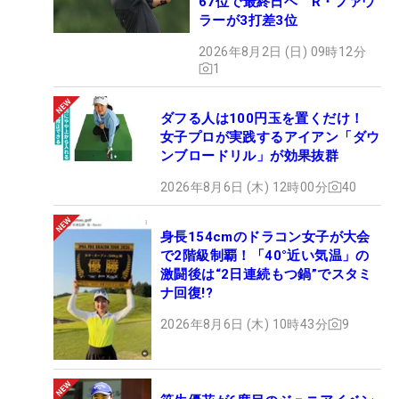
67位で最終日ヘ R・ファウ
ラーが3打差3位
2026年8月2日 (日) 09時12分
1
ダフる人は100円玉を置くだけ！
女子プロが実践するアイアン「ダウ
ンブロードリル」が効果抜群
2026年8月6日 (木) 12時00分
40
身長154cmのドラコン女子が大会
で2階級制覇！「40°近い気温」の
激闘後は“2日連続もつ鍋”でスタミ
ナ回復!?
2026年8月6日 (木) 10時43分
9