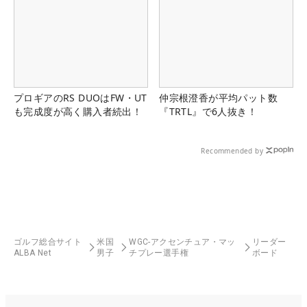
プロギアのRS DUOはFW・UT
仲宗根澄香が平均パット数
も完成度が高く購入者続出！
『TRTL』で6人抜き！
Recommended by
ゴルフ総合サイト
米国
WGC-アクセンチュア・マッ
リーダー
ALBA Net
男子
チプレー選手権
ボード