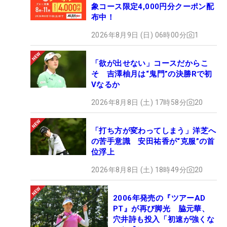
象コース限定4,000円分クーポン配
布中！
2026年8月9日 (日) 06時00分
1
「欲が出せない」コースだからこ
そ 吉澤柚月は“鬼門”の決勝Rで初
Vなるか
2026年8月8日 (土) 17時58分
20
「打ち方が変わってしまう」洋芝へ
の苦手意識 安田祐香が“克服”の首
位浮上
2026年8月8日 (土) 18時49分
20
2006年発売の『ツアーAD
PT』が再び脚光 脇元華、
穴井詩も投入「初速が強くな