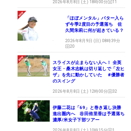
2026年8月8日 (土) 18時00分
11
「ほぼメンタル」パター入ら
ず今季2度目の予選落ち 佐
久間朱莉に何が起きている？
2026年8月9日 (日) 08時39分
20
スライスが止まらない人へ！ 全英
女王・桑木志帆は切り返しで「左ヒ
ザ」を先に動かしていた #優勝者
のスイング
2026年8月8日 (土) 12時00分
32
伊藤二花は「69」と巻き返し決勝
進出圏内へ 谷田侑里香は予選落ち
濃厚/米女子下部ツアー
2026年8月8日 (土) 10時15分
1