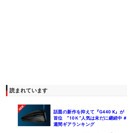
防が展開。しかし、17番でマクドウェルがボギーを
叩き、デイの1アップ、結局そのリードを守りき
り、デイがベスト4進出を決めた。
そのデイと明日対戦するのは、一回戦で
藤田寛之
を破った
マット・クーチャー
（米国）。クーチャー
は、今日も好調なゴルフを展開。3回戦で
ニコラ
ス・コルサーツ
（ベルギー）を4＆3で下すと、4回
戦ではロバート・ガリガス（米国）と対戦。終始リ
ードを奪う展開で3＆2勝利し、ベスト4に駒を進め
た。
読まれています
昨年のチャンピオン、
ハンター・メイハン
（米
国）は、4回戦で
全米オープン
チャンピオン、
ウェ
話題の新作を抑えて『G440 K』が
ブ・シンプソン
（米国）を破ってベスト4進出。明
首位 “10Ｋ”人気は未だに継続中 #
日は歴代チャンピオンの1人、
イアン・ポールター
週間ギアランキング
（イングランド）と戦う。