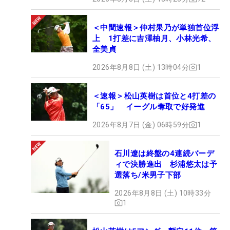
＜中間速報＞仲村果乃が単独首位浮
上 1打差に吉澤柚月、小林光希、
全美貞
2026年8月8日 (土) 13時04分
1
＜速報＞松山英樹は首位と4打差の
「65」 イーグル奪取で好発進
2026年8月7日 (金) 06時59分
1
石川遼は終盤の4連続バーデ
ィで決勝進出 杉浦悠太は予
選落ち/米男子下部
2026年8月8日 (土) 10時33分
1