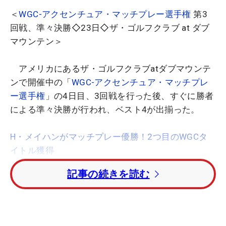
＜
WGC-アクセンチュア・マッチプレー選手権
第3
回戦、準々決勝◇23日◇ザ・ゴルフクラブ at ダブ
マウンテン＞
アメリカにあるザ・ゴルフクラブatダブマウンテ
ンで開催中の「
WGC-アクセンチュア・マッチプレ
ー選手権
」の4日目、3回戦を行った後、すぐに勝者
による準々決勝が行われ、ベスト4が出揃った。
H・メイハンがマッチプレー優勝！2つ目のWGCタ
イトル獲得
記事の続きを読む
3回戦でババ・ワトソン（米国）を破った
ジェイ
ソン・デイ
（オーストラリア）は、
グレアム・マク
ドウェル
（北アイルランド）との対戦。試合は、16
番が終わった時点でオールスクエアと一進一退の攻