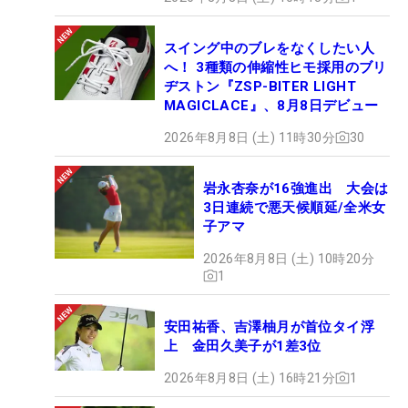
スイング中のブレをなくしたい人
へ！ 3種類の伸縮性ヒモ採用のブリ
ヂストン『ZSP-BITER LIGHT
MAGICLACE』、8月8日デビュー
2026年8月8日 (土) 11時30分
30
岩永杏奈が16強進出 大会は
3日連続で悪天候順延/全米女
子アマ
2026年8月8日 (土) 10時20分
1
安田祐香、吉澤柚月が首位タイ浮
上 金田久美子が1差3位
2026年8月8日 (土) 16時21分
1