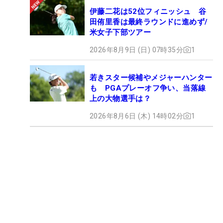
伊藤二花は52位フィニッシュ 谷
田侑里香は最終ラウンドに進めず/
米女子下部ツアー
2026年8月9日 (日) 07時35分
1
若きスター候補やメジャーハンター
も PGAプレーオフ争い、当落線
上の大物選手は？
2026年8月6日 (木) 14時02分
1