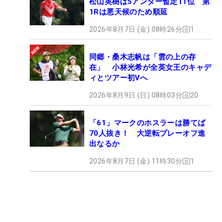
松山英樹は5アンダー暫定11位 第
1Rは悪天候のため順延
2026年8月7日 (金) 08時26分
1
同郷・桑木志帆は「雲の上の存
在」 小林光希が全英女王のキャデ
ィとツアー初Vへ
2026年8月9日 (日) 08時03分
20
「61」マークのホスラーは勝てば
70人抜き！ 大逆転プレーオフ進
出なるか
2026年8月7日 (金) 11時30分
1