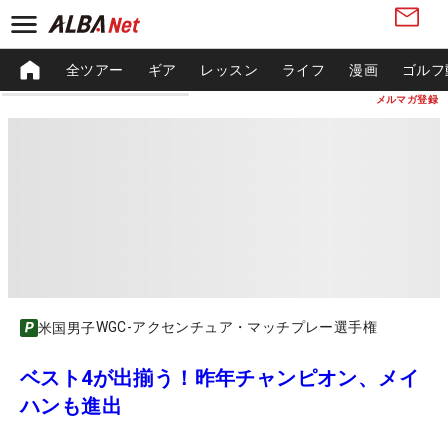
全ツアー
ギア
レッスン
ライフ
漫画
ゴルフ
メルマガ登録
WGC-アクセンチュア・マッチプレー選手権
米国男子
ベスト4が出揃う！昨年チャンピオン、メイ
ハンも進出