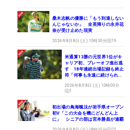
桑木志帆の優勝に「もう到達しない
んじゃないか」 全英帰りの永井花
奈が受け止めた現実
2026年8月8日 (土) 10時30分
19
米通算13勝の元世界1位がキ
ャリア初、プレーオフ進出逃
す 18年連続出場記録も終止
符「何事も永遠に続けられな
い」
2026年8月8日 (土) 10時00分
1
初出場の鳥海颯汰が岩手県オープン
初V「この大会を機にどんどん上
に」 シニアの部は宮本勝昌が連覇
2026年8月8日 (土) 18時25分
72