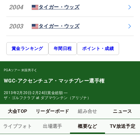
2004
タイガー・ウッズ
2003
タイガー・ウッズ
賞金ランキング
年間日程
ポイント・成績
PGAツアー
米国男子
WGC-アクセンチュア・マッチプレー選手権
2013年2月20日-2月24日
賞金総額
―
ザ・ゴルフクラブ at ダブマウンテン（アリゾナ）
大会TOP
リーダーボード
組み合せ
ニュース
ライブフォト
出場選手
概要など
TV放送予定