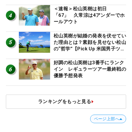
＜速報＞松山英樹は初日
4
「67」 久常涼は4アンダーでホ
ールアウト
松山英樹が結婚の発表を伏せてい
5
た理由とは？素顔を見せない松山
の“哲学”【Pick Up 米国男子ツア
ー十大ニュース】
好調の松山英樹は3番手にランク
6
イン レギュラーツアー最終戦の
優勝予想発表
ランキングをもっと見る
ページ上部へ