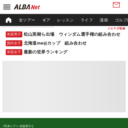
全ツアー
ギア
レッスン
ライフ
漫画
ゴルフ
メルマガ登録
松山英樹ら出場 ウィンダム選手権の組み合わせ
米国男子
北海道meijiカップ 組み合わせ
国内女子
最新の世界ランキング
米国女子
PGAツアー
米国男子