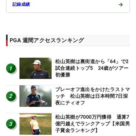
→
記録成績
PGA 週間アクセスランキング
松山英樹は裏街道から「64」で2
1
試合連続トップ5 24歳がツアー
初優勝
プレーオフ進出をかけたラストマ
2
ッチ 松山英樹は日本時間7日深
夜にティオフ
松山英樹が7000万円獲得 通算7
3
億円越えでランクアップ【米国男
子賞金ランキング】