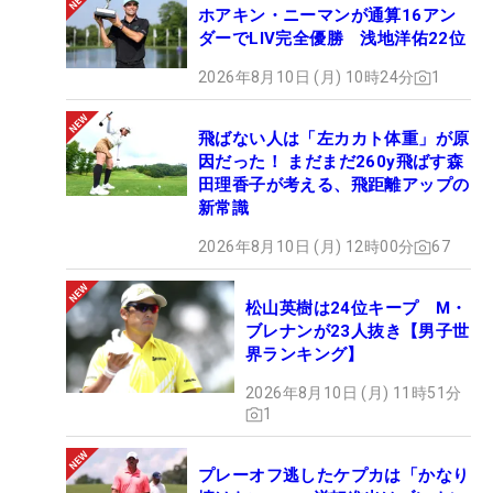
ホアキン・ニーマンが通算16アン
ダーでLIV完全優勝 浅地洋佑22位
2026年8月10日 (月) 10時24分
1
飛ばない人は「左カカト体重」が原
因だった！ まだまだ260y飛ばす森
田理香子が考える、飛距離アップの
新常識
2026年8月10日 (月) 12時00分
67
松山英樹は24位キープ M・
ブレナンが23人抜き【男子世
界ランキング】
2026年8月10日 (月) 11時51分
1
プレーオフ逃したケプカは「かなり