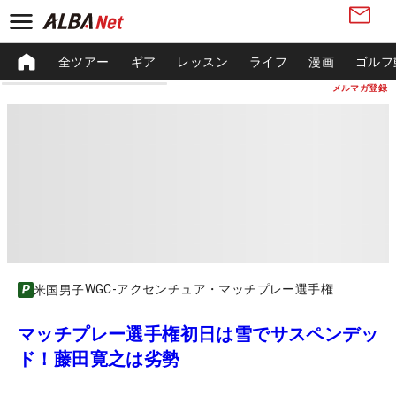
全ツアー
ギア
レッスン
ライフ
漫画
ゴルフ
メルマガ登録
WGC-アクセンチュア・マッチプレー選手権
米国男子
マッチプレー選手権初日は雪でサスペンデッ
ド！藤田寛之は劣勢