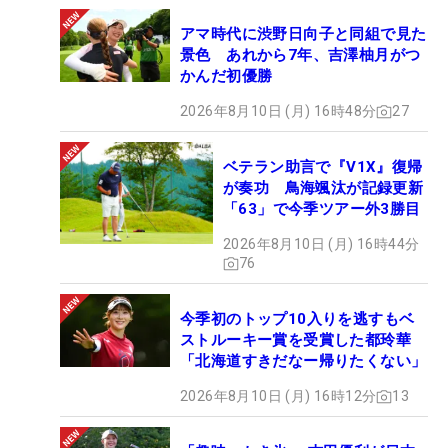
アマ時代に渋野日向子と同組で見た
景色 あれから7年、吉澤柚月がつ
かんだ初優勝
2026年8月10日 (月) 16時48分
27
ベテラン助言で『V1X』復帰
が奏功 鳥海颯汰が記録更新
「63」で今季ツアー外3勝目
2026年8月10日 (月) 16時44分
76
今季初のトップ10入りを逃すもベ
ストルーキー賞を受賞した都玲華
「北海道すきだなー帰りたくない」
2026年8月10日 (月) 16時12分
13