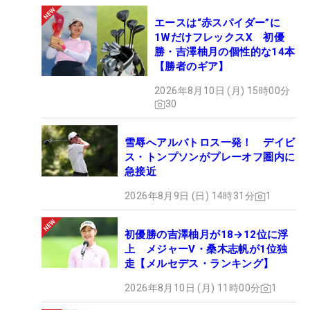
エースは“赤スパイダー”に
1WだけフレックスX 初優
勝・吉澤柚月の個性的な14本
【勝者のギア】
2026年8月10日 (月) 15時00分
30
雪辱へアルバトロス一発！ デイビ
ス・トンプソンがプレーオフ圏内に
急接近
2026年8月9日 (日) 14時31分
1
初優勝の吉澤柚月が18→12位に浮
上 メジャーV・桑木志帆が1位独
走【メルセデス・ランキング】
2026年8月10日 (月) 11時00分
1