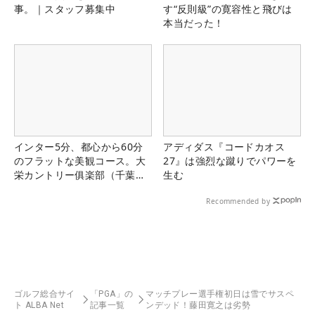
事。｜スタッフ募集中
す“反則級”の寛容性と飛びは
本当だった！
インター5分、都心から60分
アディダス『コードカオス
のフラットな美観コース。大
27』は強烈な蹴りでパワーを
栄カントリー俱楽部（千葉
生む
県）
Recommended by
ゴルフ総合サイ
「PGA」の
マッチプレー選手権初日は雪でサスペ
ト ALBA Net
記事一覧
ンデッド！藤田寛之は劣勢