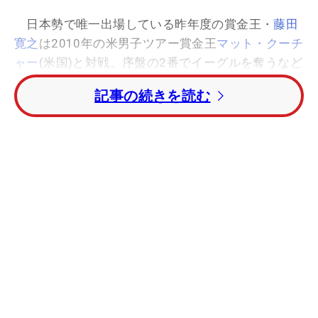
日本勢で唯一出場している昨年度の賞金王・
藤田
寛之
は2010年の米男子ツアー賞金王
マット・クーチ
ャー
(米国)と対戦。序盤の2番でイーグルを奪うなど
上々の滑り出しを見せたものの、その後6つのボギ
記事の続きを読む
ーを叩くなどして失速。14番まで終えて3ダウンと
厳しい状況となっている。
ローリー・マキロイ
(北アイルランド)、
タイガ
ー・ウッズ
(米国)らはスタートも出来ず、明日あら
ためて初戦を行う予定となっている。