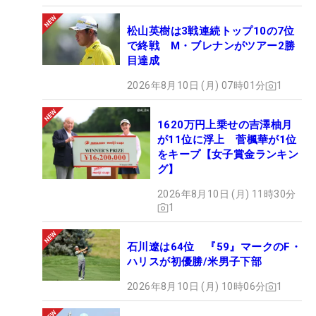
松山英樹は3戦連続トップ10の7位
で終戦 M・ブレナンがツアー2勝
目達成
2026年8月10日 (月) 07時01分
1
1620万円上乗せの吉澤柚月
が11位に浮上 菅楓華が1位
をキープ【女子賞金ランキン
グ】
2026年8月10日 (月) 11時30分
1
石川遼は64位 『59』マークのF・
ハリスが初優勝/米男子下部
2026年8月10日 (月) 10時06分
1