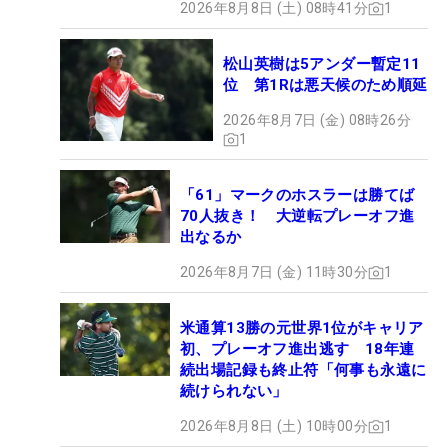
2026年8月8日 (土) 08時41分
1
松山英樹は5アンダー暫定11
位 第1Rは悪天候のため順延
2026年8月7日 (金) 08時26分
1
「61」マークのホスラーは勝てば
70人抜き！ 大逆転プレーオフ進
出なるか
2026年8月7日 (金) 11時30分
1
米通算13勝の元世界1位がキャリア
初、プレーオフ進出逃す 18年連
続出場記録も終止符「何事も永遠に
続けられない」
2026年8月8日 (土) 10時00分
1