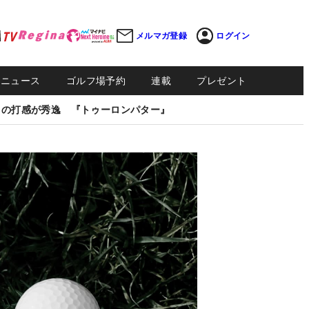
メルマガ登録
ログイン
Sニュース
ゴルフ場予約
連載
プレゼント
しの打感が秀逸 『トゥーロンパター』