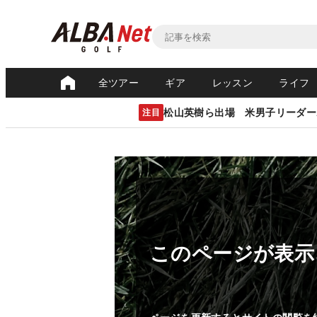
全ツアー
ギア
レッスン
ライフ
松山英樹ら出場 米男子リーダー
注目
このページが表示