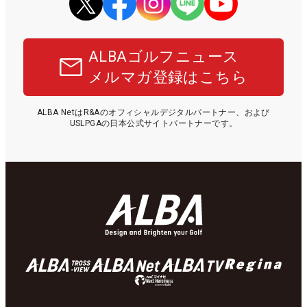
ALBAゴルフニュース
メルマガ登録はこちら
ALBA NetはR&Aのオフィシャルデジタルパートナー、および
USLPGAの日本公式サイトパートナーです。