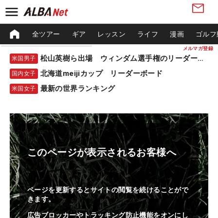
全ツアー
ギア
レッスン
ライフ
漫画
ゴルフ
メルマガ登録
松山英樹ら出場 ウィンダム選手権のリーダーボード
米国男子
北海道meijiカップ リーダーボード
国内女子
最新の世界ランキング
米国女子
このページが表示されるお客様へ
ページを更新するとサイトの閲覧を続けることがで
きます。
広告ブロッカーやトラッキング防止機能をオンにし