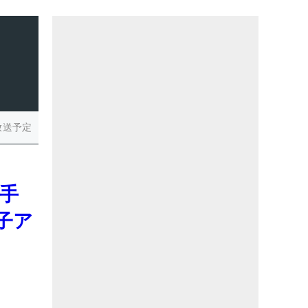
放送予定
選手
子ア