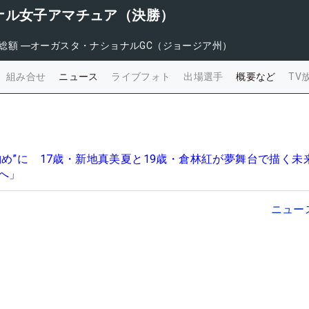
ナル女子アマチュア（決勝）
総額
―
オーガスタ・ナショナルGC（ジョージア州）
組み合せ
ニュース
ライブフォト
出場選手
概要など
TV
納め”に 17歳・新地真美夏と19歳・倉林紅が夢舞台で描く未
へ」
ニュー