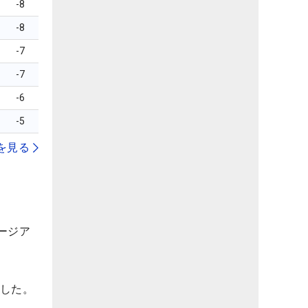
-8
-8
-7
-7
-6
-5
を見る
ージア
了した。