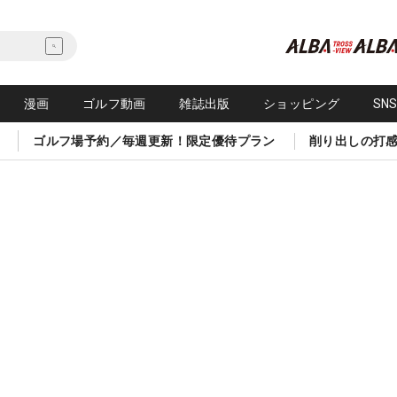
漫画
ゴルフ動画
雑誌出版
ショッピング
SN
ゴルフ場予約／毎週更新！限定優待プラン
削り出しの打