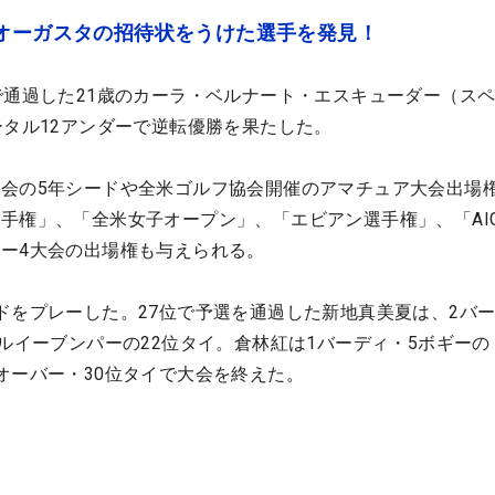
でオーガスタの招待状をうけた選手を発見！
で通過した21歳のカーラ・ベルナート・エスキューダー（ス
ータル12アンダーで逆転優勝を果たした。
会の5年シードや全米ゴルフ協会開催のアマチュア大会出場
手権」、「全米女子オープン」、「エビアン選手権」、「AI
ー4大会の出場権も与えられる。
ドをプレーした。27位で予選を通過した新地真美夏は、2バ
ルイーブンパーの22位タイ。倉林紅は1バーディ・5ボギーの
オーバー・30位タイで大会を終えた。