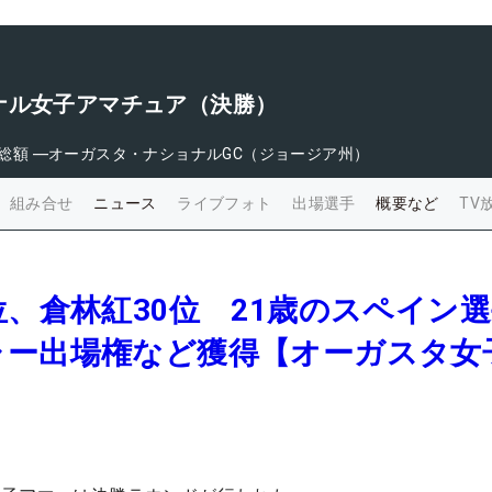
ナル女子アマチュア（決勝）
総額
―
オーガスタ・ナショナルGC（ジョージア州）
組み合せ
ニュース
ライブフォト
出場選手
概要など
TV
位、倉林紅30位 21歳のスペイン
ャー出場権など獲得【オーガスタ女