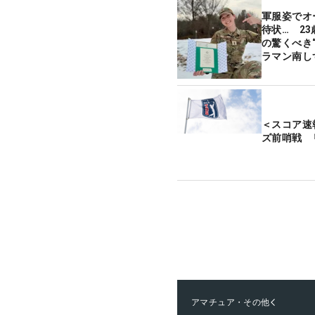
軍服姿でオ
待状… 2
の驚くべき
ラマン南し
＜スコア速
ズ前哨戦 
アマチュア・その他