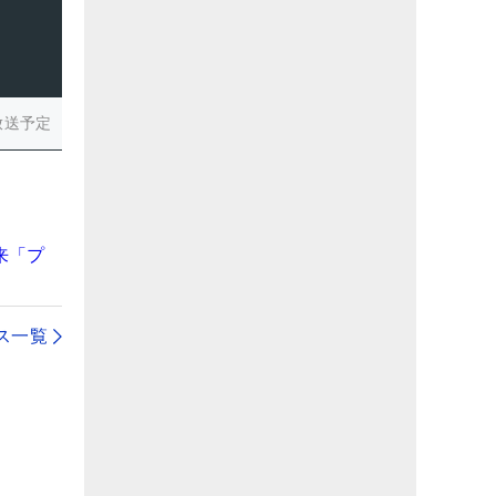
放送予定
来「プ
ス一覧