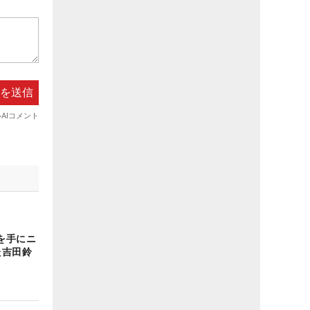
を手にニ
た吉田鈴