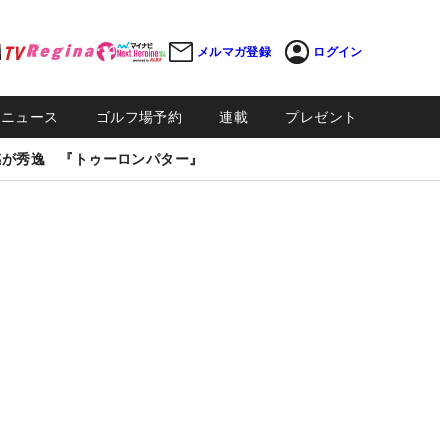
メルマガ登録
ログイン
Sニュース
ゴルフ場予約
連載
プレゼント
感が秀逸 『トゥーロンパター』