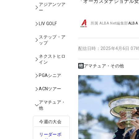
「オーガスタナショナル
アジアンツア
ー
LIV GOLF
所属
ALBA Net編集部
ALBA
ステップ・ア
ップ
配信日時：
2025年4月6日 07
ネクストヒロ
イン
アマチュア・その他
PGAシニア
ACNツアー
アマチュア・
他
今週の大会
リーダーボ