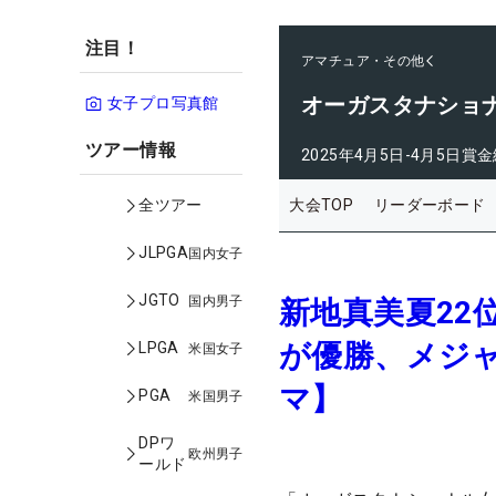
注目！
アマチュア・その他
オーガスタナショ
女子プロ写真館
ツアー情報
2025年4月5日-4月5日
賞金
大会TOP
リーダーボード
全ツアー
JLPGA
国内女子
JGTO
国内男子
新地真美夏22
が優勝、メジ
LPGA
米国女子
マ】
PGA
米国男子
DPワ
欧州男子
ールド