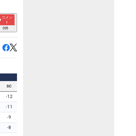
コメン
ト
0
件
SC
-12
-11
-9
-8