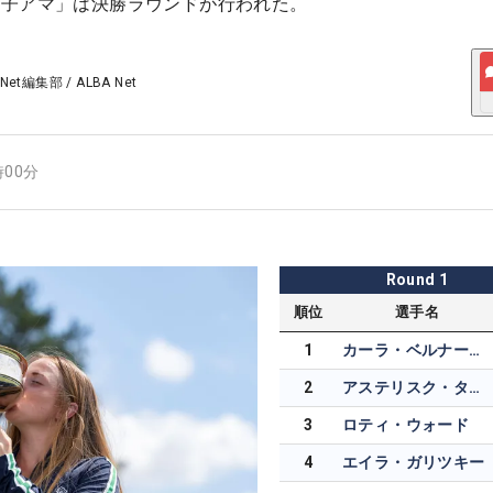
女子アマ」は決勝ラウンドが行われた。
 Net編集部
/
ALBA Net
時00分
Round
1
順位
選手名
1
カーラ・ベルナート・エスキューダー
2
アステリスク・タリー
3
ロティ・ウォード
4
エイラ・ガリツキー