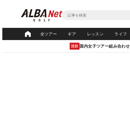
全ツアー
ギア
レッスン
ライフ
国内女子ツアー組み合わせ
注目