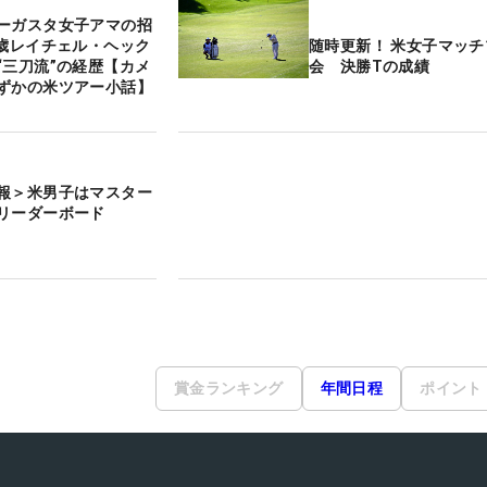
ーガスタ女子アマの招
3歳レイチェル・ヘック
随時更新！ 米女子マッ
“三刀流”の経歴【カメ
会 決勝Tの成績
ずかの米ツアー小話】
報＞米男子はマスター
リーダーボード
賞金ランキング
年間日程
ポイント