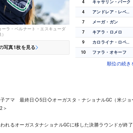
4
キャサリン・パーク
4
アンドレア・レベルタ
7
メーガ・ガン
カーラ・ベルナート・エスキューダ
7
キアラ・ロメロ
供）
9
カロライナ・ロペスチャカラ
の写真
1
枚を見る
10
ファラ・オキーフ
順位の続き
子アマ 最終日◇5日◇オーガスタ・ナショナルGC（米ジョ
2＞
われるオーガスタナショナルGCに移した決勝ラウンドが終