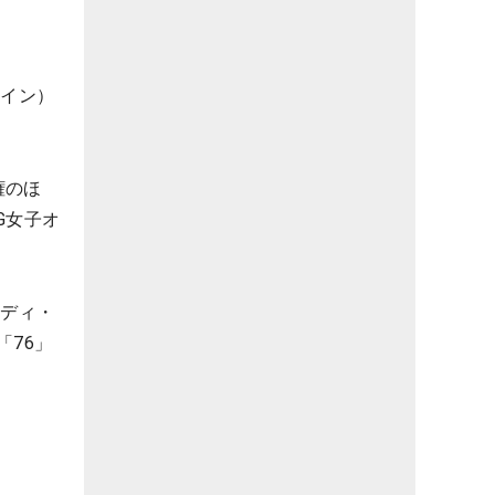
ペイン）
権のほ
G女子オ
ーディ・
「76」