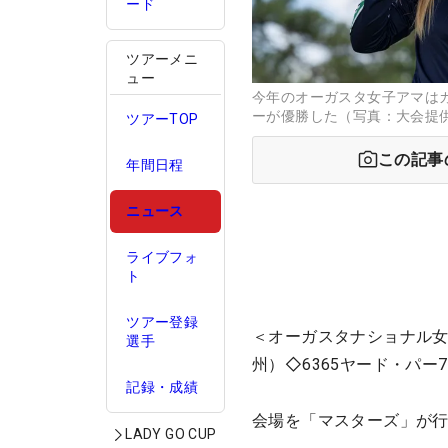
ード
ツアーメニ
ュー
今年のオーガスタ女子アマは
ーが優勝した（写真：大会提
ツアーTOP
この記事
年間日程
ニュース
ライブフォ
ト
ツアー登録
＜オーガスタナショナル女
選手
州）◇
6365
ヤード・パー7
記録・成績
会場を「マスターズ」が行
LADY GO CUP