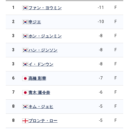
1
-11
F
ファン・ヨウミン
2
-10
F
申ジエ
3
-8
F
ホン・ジュンミン
3
-8
F
ハン・ジンソン
3
-8
F
イ・ドンウン
6
-7
F
髙橋 彩華
7
-6
F
青木 瀬令奈
8
-5
F
キム・ジェヒ
8
-5
F
ブロンテ・ロー