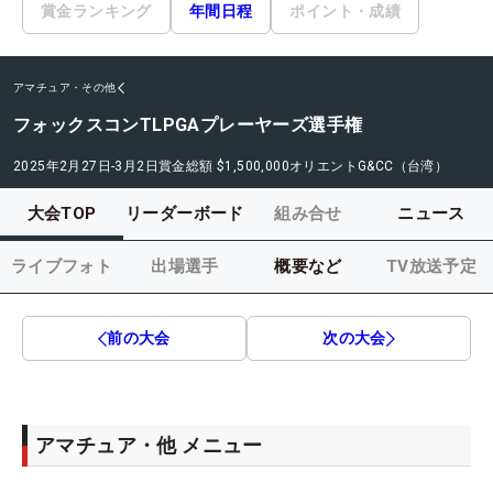
賞金ランキング
年間日程
ポイント・成績
アマチュア・その他
フォックスコンTLPGAプレーヤーズ選手権
2025年2月27日-3月2日
賞金総額
$1,500,000
オリエントG&CC（台湾）
大会TOP
リーダーボード
組み合せ
ニュース
ライブフォト
出場選手
概要など
TV放送予定
前の大会
次の大会
アマチュア・他 メニュー