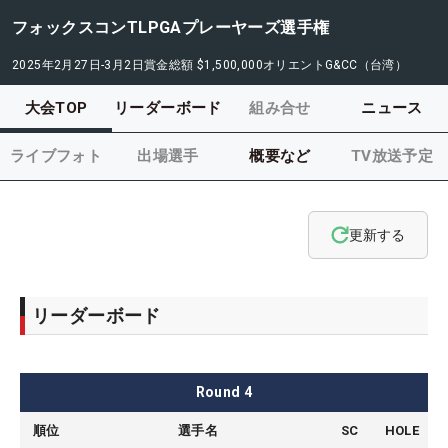
フォックスコンTLPGAプレーヤーズ選手権
2025年2月27日-3月2日
賞金総額
$1,500,000
オリエントG&CC（台湾）
大会TOP
リーダーボード
組み合せ
ニュース
ライブフォト
出場選手
概要など
TV放送予定
更新する
リーダーボード
Round
4
順位
選手名
SC
HOLE