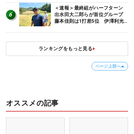
＜速報＞最終組がハーフターン
6
出水田大二郎らが首位グループ
藤本佳則は1打差5位 伊澤利光
は52位タイ【MAIN STAGE
JOYX OPEN】
ランキングをもっと見る
ページ上部へ
オススメの記事