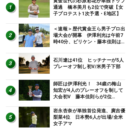
黄金世代の杉原彩花が単独トップ
1
通過 橋本美月も2位で突破【女
子プロテスト1次予選・E地区】
＜速報＞歴代賞金王ら男子プロ出
2
場大会が開幕 伊澤利光は午前7
時40分、ビリケン・藤本佳則は
午前9時30分にティオフ【MAIN
STAGE JOYX OPEN】
石川遼は41位 ヒッチナーが5人
3
プレーオフ制し初V/米男子下部
師匠は伊澤利光！ 34歳の梅山
4
知宏が4人のプレーオフを制して
大会初V 藤本佳則らが2位
【MAIN STAGE JOYX OPEN】
岩永杏奈が単独首位発進、廣吉優
5
梨菜4位 日本勢6人が出場/全米
女子アマ