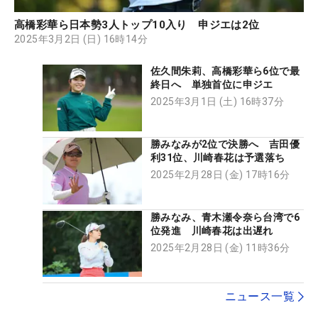
高橋彩華ら日本勢3人トップ10入り 申ジエは2位
2025年3月2日 (日) 16時14分
佐久間朱莉、高橋彩華ら6位で最
終日へ 単独首位に申ジエ
2025年3月1日 (土) 16時37分
勝みなみが2位で決勝へ 吉田優
利31位、川崎春花は予選落ち
2025年2月28日 (金) 17時16分
勝みなみ、青木瀬令奈ら台湾で6
位発進 川崎春花は出遅れ
2025年2月28日 (金) 11時36分
ニュース一覧