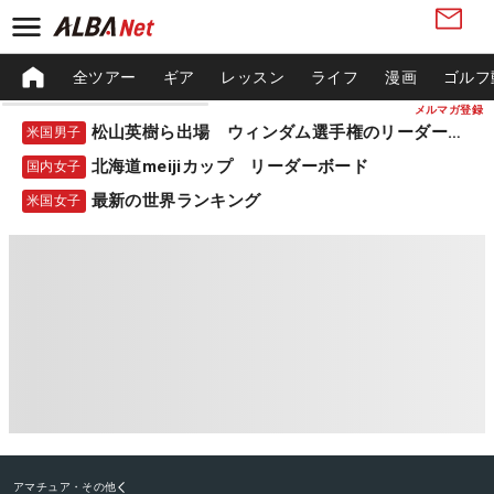
全ツアー
ギア
レッスン
ライフ
漫画
ゴルフ
メルマガ登録
松山英樹ら出場 ウィンダム選手権のリーダーボード
米国男子
北海道meijiカップ リーダーボード
国内女子
最新の世界ランキング
米国女子
アマチュア・その他