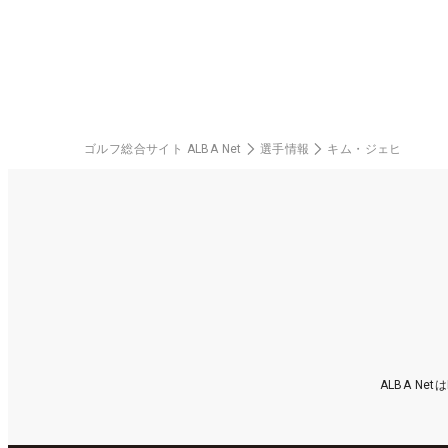
ゴルフ総合サイト ALBA Net
選手情報
キム・ジェヒ
ALBA N