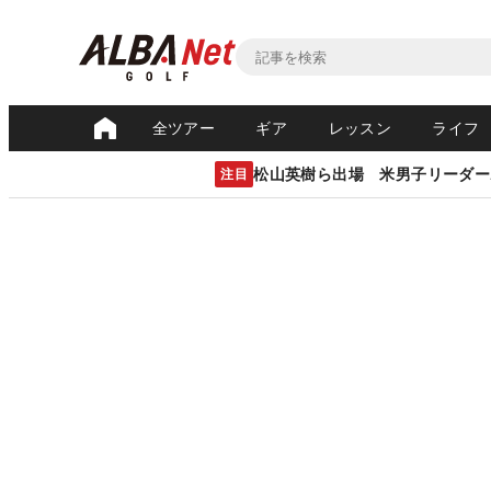
全ツアー
ギア
レッスン
ライフ
松山英樹ら出場 米男子リーダー
注目