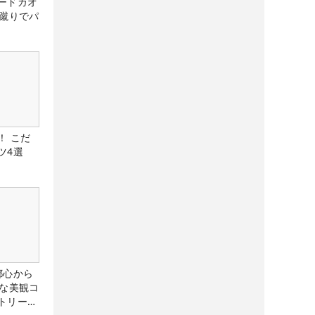
ードカオ
な蹴りでパ
！ こだ
ツ4選
都心から
トな美観コ
トリー俱