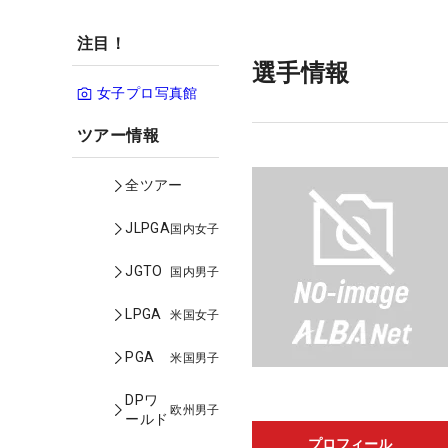
注目！
選手情報
女子プロ写真館
ツアー情報
全ツアー
JLPGA
国内女子
JGTO
国内男子
LPGA
米国女子
PGA
米国男子
DPワ
欧州男子
ールド
プロフィール