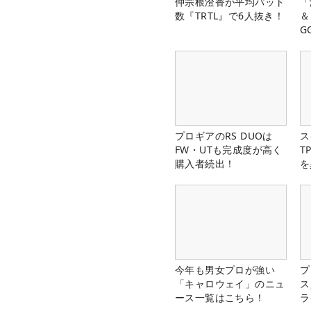
仲宗根澄香が平均パット
「
数『TRTL』で6人抜き！
＆
G
料
プロギアのRS DUOは
ス
FW・UTも完成度が高く
T
購入者続出！
を
今年も男女プロが強い
プ
「キャロウェイ」のニュ
ス
ース一覧はこちら！
ラ