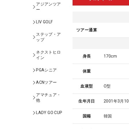
アジアンツア
ー
LIV GOLF
ツアー通算
ステップ・ア
ップ
ネクストヒロ
身長
170cm
イン
PGAシニア
体重
ACNツアー
血液型
O型
アマチュア・
他
生年月日
2001年3月1
LADY GO CUP
国籍
韓国