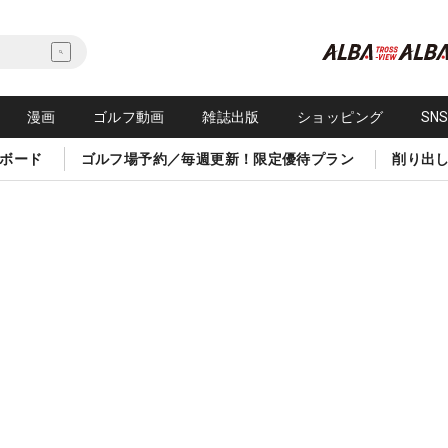
漫画
ゴルフ動画
雑誌出版
ショッピング
SN
ボード
ゴルフ場予約／毎週更新！限定優待プラン
削り出