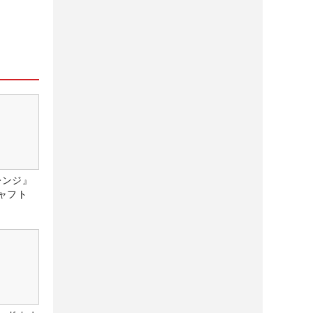
レンジ』
ャフト