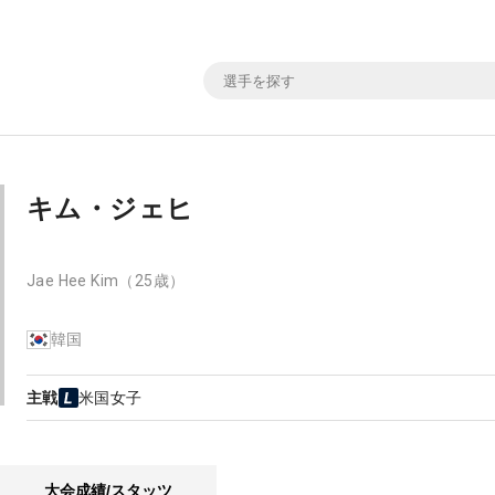
キム・ジェヒ
Jae Hee Kim
（25歳）
韓国
主戦
米国女子
大会成績/スタッツ