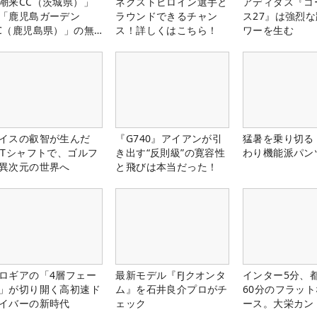
潮来CC（茨城県）」
ネクストヒロイン選手と
アディダス『コ
「鹿児島ガーデン
ラウンドできるチャン
ス27』は強烈
C（鹿児島県）」の無
ス！詳しくはこちら！
ワーを生む
プレー券が当たる！！
イスの叡智が生んだ
『G740』アイアンが引
猛暑を乗り切る
PTシャフトで、ゴルフ
き出す“反則級”の寛容性
わり機能派パン
異次元の世界へ
と飛びは本当だった！
ロギアの「4層フェー
最新モデル『FJクオンタ
インター5分、
」が切り開く高初速ド
ム』を石井良介プロがチ
60分のフラッ
イバーの新時代
ェック
ース。大栄カン