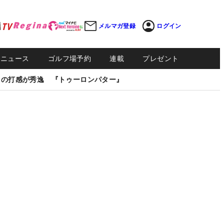
メルマガ登録
ログイン
Sニュース
ゴルフ場予約
連載
プレゼント
しの打感が秀逸 『トゥーロンパター』