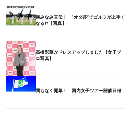
勝みなみ直伝！ “オタ芸”でゴルフが上手く
なる!?【写真】
高橋彩華がドレスアップしました【女子プ
ロ写真】
間もなく開幕！ 国内女子ツアー開催日程