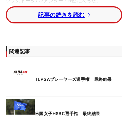
ップのトータル7アンダー・6位に入った。
記事の続きを読む
青木瀬令奈はトータル6アンダー・7位。佐久間朱莉
はトータル4アンダー・10位で4日間を終えた。
桑木志帆と櫻井心那はトータル3アンダー・11位タ
イ。勝みなみはトータル2アンダー・13位タイ、吉
関連記事
田優利はトータル2オーバー・28位タイだった。
優勝はトータル11アンダーまで伸ばしたファン・ヨ
ウミン（韓国）。日本ツアー通算28勝の申ジエ（韓
TLPGAプレーヤーズ選手権 最終結果
国）はトータル10アンダー・2位で勝利を逃した。
米国女子HSBC選手権 最終結果