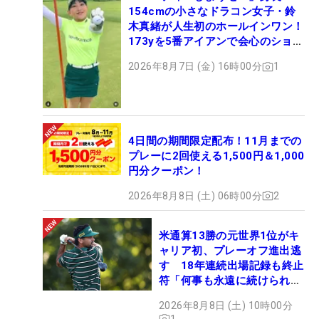
154cmの小さなドラコン女子・鈴
木真緒が人生初のホールインワン！
173yを5番アイアンで会心のショッ
ト
2026年8月7日 (金) 16時00分
1
4日間の期間限定配布！11月までの
プレーに2回使える1,500円＆1,000
円分クーポン！
2026年8月8日 (土) 06時00分
2
米通算13勝の元世界1位がキ
ャリア初、プレーオフ進出逃
す 18年連続出場記録も終止
符「何事も永遠に続けられな
い」
2026年8月8日 (土) 10時00分
1