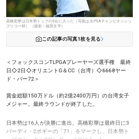
高橋彩華は日本勢トップの6位に入った（写真はJLPGAチャンピオンシッ
プリコー杯） （撮影：福田文平）
この記事の写真
1
枚を見る
＜フォックスコンTLPGAプレーヤーズ選手権 最終
日◇2日◇オリエントG＆CC（台湾）◇6668ヤー
ド・パー72＞
賞金総額150万ドル（約2億2400万円）の台湾女子
メジャー。最終ラウンドが終了した。
日本勢は16人が決勝に進出。高橋彩華は最終日に3
バーディ・2ボギーの「71」をマークし、日本勢ト