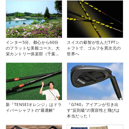
インター5分、都心から60分
スイスの叡智が生んだTPTシ
のフラットな美観コース。大
ャフトで、ゴルフを異次元の
栄カントリー俱楽部（千葉
世界へ
県）
新『TENSEIオレンジ』はドラ
『G740』アイアンが引き出
イバーシャフトの“最適解”
す“反則級”の寛容性と飛びは
本当だった！