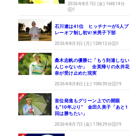
2026年8月7日 (金) 16時14分
1
石川遼は41位 ヒッチナーが5人プ
レーオフ制し初V/米男子下部
2026年8月3日 (月) 12時12分
1
桑木志帆の優勝に「もう到達しない
んじゃないか」 全英帰りの永井花
奈が受け止めた現実
2026年8月8日 (土) 10時30分
19
首位発進もグリーン上での開眼
も“10年ぶり” 金田久美子「あと1
回は勝ちたい」
2026年8月7日 (金) 17時29分
19