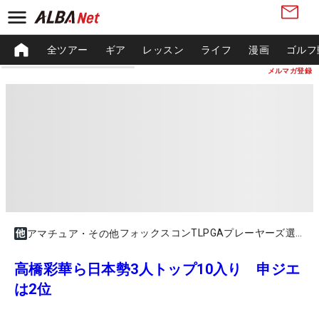
全ツアー
ギア
レッスン
ライフ
漫画
ゴルフ
メルマガ登録
フォックスコンTLPGAプレーヤーズ選手権
アマチュア・その他
高橋彩華ら日本勢3人トップ10入り 申ジエ
は2位