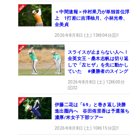
＜中間速報＞仲村果乃が単独首位浮
上 1打差に吉澤柚月、小林光希、
全美貞
2026年8月8日 (土) 13時04分
1
スライスが止まらない人へ！
全英女王・桑木志帆は切り返
しで「左ヒザ」を先に動かし
ていた #優勝者のスイング
2026年8月8日 (土) 12時00分
32
伊藤二花は「69」と巻き返し決勝
進出圏内へ 谷田侑里香は予選落ち
濃厚/米女子下部ツアー
2026年8月8日 (土) 10時15分
1