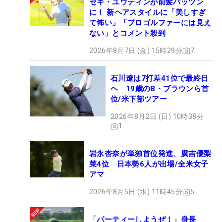
セキ・ユウティンが前髪パッツン
に！ 新ヘアスタイルに「美しすぎ
て怖い」「プロゴルファーには見え
ない」とコメント殺到
2026年8月7日 (金) 15時29分
7
石川遼は7打差41位で最終日
ヘ 19歳のB・ブラウンら首
位/米下部ツアー
2026年8月2日 (日) 10時38分
1
岩永杏奈が単独首位発進、廣吉優梨
菜4位 日本勢6人が出場/全米女子
アマ
2026年8月5日 (水) 11時45分
5
「パーティーしようぜ！」身長