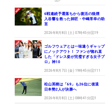
6戦連続予選落ちから復活の狼煙
入谷響を救った師匠・中嶋常幸の助
言
2026年8月8日 (土) 07時45分
19
ゴルフウェアとは一味違うギャップ
にノックアウト！ ファンが惚れ直
した「ドレス姿が完璧すぎる女子プ
ロ」神10
2026年8月7日 (金) 19時45分
111
松山英樹は「69」も26位に後退
日本勢2人が決勝へ
2026年8月8日 (土) 08時41分
1