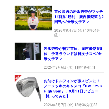
首位通過の岩永杏奈がマッチ
1回戦に勝利 廣吉優梨菜も2
回戦へ/全米女子アマ
2026年8月7日 (金) 10時04分
1
岩永杏奈が暫定首位、廣吉優梨菜8
位 予選ラウンドは日没サスペ/全
米女子アマ
2026年8月6日 (木) 11時18分
1
お助けドルフィンが激スピンに！
ノーメッキのキャスコ『DW-125G
High Spin』、9月11日デビュー
【打ってみた】
2026年8月7日 (金) 18時36分
33