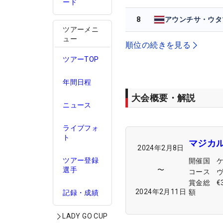
ード
8
アウンチサ・ウタ
ツアーメニ
ュー
順位の続きを見る
ツアーTOP
年間日程
大会概要・解説
ニュース
ライブフォ
ト
マジカ
2024年2月8日
ツアー登録
開催国
〜
選手
コース
賞金総
€
2024年2月11日
額
記録・成績
LADY GO CUP