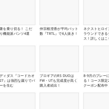
暑を乗り切る！ こだ
仲宗根澄香が平均パット
ネクストヒロイ
り機能派パンツ4選
数『TRTL』で6人抜き！
ラウンドできる
ス！詳しくはこ
ディダス『コードカオ
プロギアのRS DUOは
8-9月のプレー
27』は強烈な蹴りでパ
FW・UTも完成度が高く
る！コース限定2
ーを生む
購入者続出！
クーポン配布中