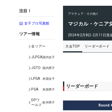
注目！
アマチュア・その他
マジカル・ケニア女
女子プロ写真館
ツアー情報
2024年2月8日-2月11日
賞
大会TOP
リーダーボード
全ツアー
JLPGA
国内女子
JGTO
国内男子
LPGA
米国女子
リーダーボード
PGA
米国男子
DPワ
欧州男子
ールド
Round