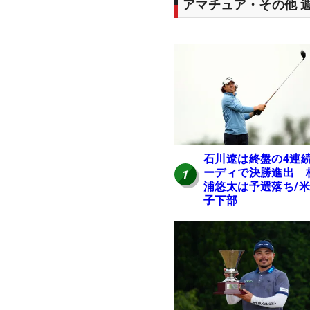
アマチュア・その他 
石川遼は終盤の4連
ーディで決勝進出 
1
浦悠太は予選落ち/
子下部