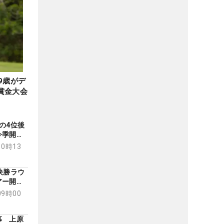
9歳がデ
賞金大会
の4位後
今季開幕
10時13
決勝ラウ
アー開幕
09時00
幕 上原