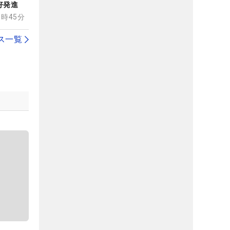
好発進
11時45分
ス一覧