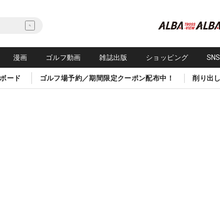
漫画
ゴルフ動画
雑誌出版
ショッピング
SN
ボード
ゴルフ場予約／期間限定クーポン配布中！
削り出