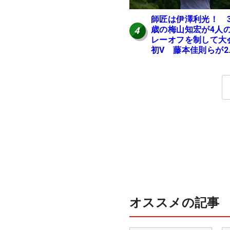
師匠は伊澤利光！ 3
歳の梅山知宏が4人
4
レーオフを制して大
初V 藤本佳則らが2
【MAIN STAGE JOY
OPEN】
オススメの記事