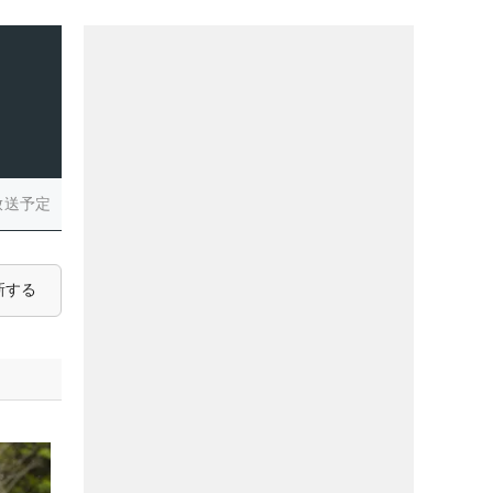
放送予定
新する