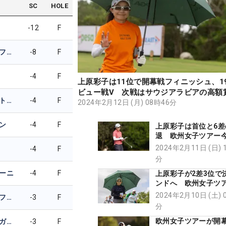
SC
HOLE
-12
F
アレッサンドラ・ファナリ
-8
F
-4
F
上原彩子は11位で開幕戦フィニッシュ、1
ビュー戦V 次戦はサウジアラビアの高額
アナ・ペラエス・トリビノ
-4
F
2024年2月12日 (月) 08時46分
ン
-4
F
上原彩子は首位と6差
退 欧州女子ツアー
戦
2024年2月11日 (日) 
-4
F
分
ーニ
-4
F
上原彩子が2差3位で
ンドへ 欧州女子ツ
戦
2024年2月10日 (土) 
アレクサンドラ・フォスターリング
-3
F
分
欧州女子ツアーが開
ソフィー・キブスガード・ニールセン
-3
F