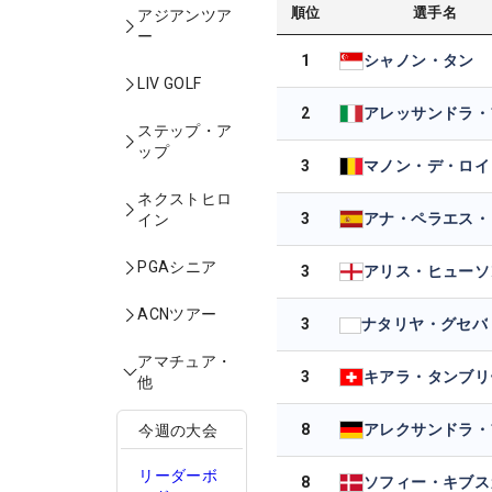
順位
選手名
アジアンツア
ー
1
シャノン・タン
LIV GOLF
2
ステップ・ア
ップ
3
マノン・デ・ロイ
ネクストヒロ
3
イン
PGAシニア
3
アリス・ヒューソ
ACNツアー
3
ナタリヤ・グセバ
アマチュア・
3
キアラ・タンブリ
他
8
今週の大会
リーダーボ
8