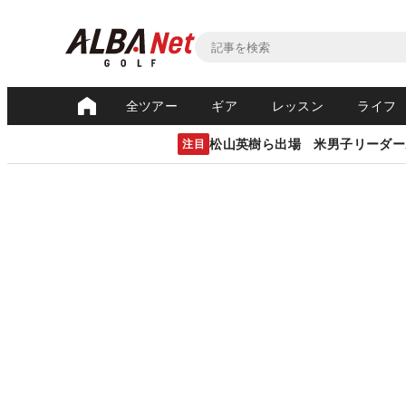
全ツアー
ギア
レッスン
ライフ
松山英樹ら出場 米男子リーダー
注目