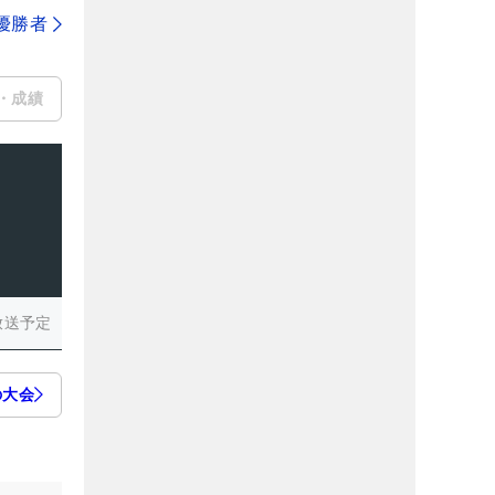
代優勝者
・成績
放送予定
の大会