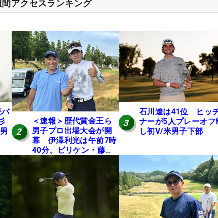
週間アクセスランキング
続バ
石川遼は41位 ヒッ
＜速報＞歴代賞金王ら
杉
ナーが5人プレーオフ
3
男子プロ出場大会が開
2
米男
し初V/米男子下部
幕 伊澤利光は午前7時
40分、ビリケン・藤本
佳則は午前9時30分にテ
ィオフ【MAIN STAGE
JOYX OPEN】