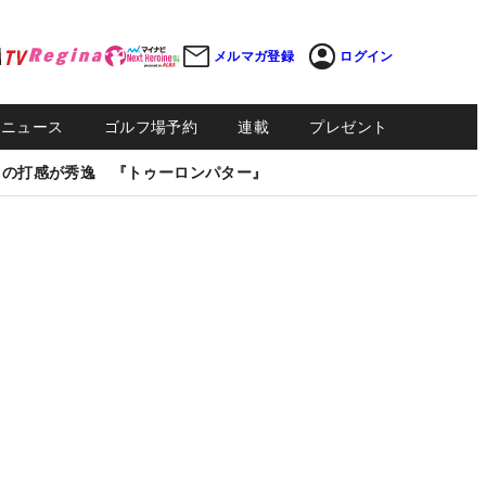
メルマガ登録
ログイン
Sニュース
ゴルフ場予約
連載
プレゼント
しの打感が秀逸 『トゥーロンパター』