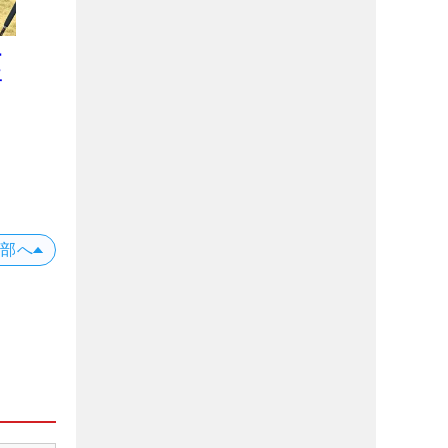
ー
二
プ
位
X
上部へ