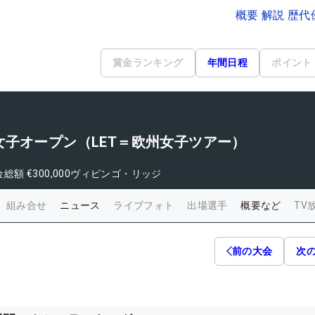
概要 解説 歴
賞金ランキング
年間日程
ポイント
子オープン（LET＝欧州女子ツアー）
金総額
€300,000
ヴィピンゴ・リッジ
組み合せ
ニュース
ライブフォト
出場選手
概要など
TV
前の大会
次