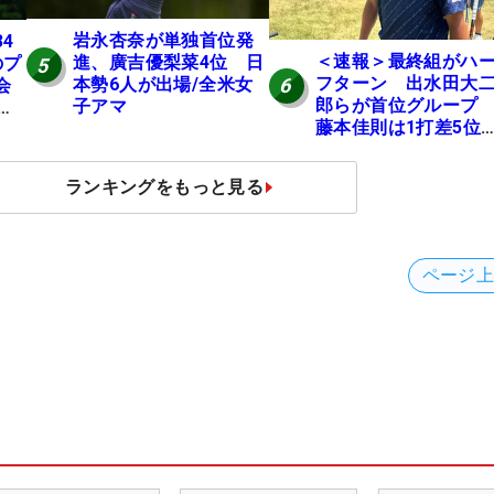
岩永杏奈が単独首位発
4
＜速報＞最終組がハ
進、廣吉優梨菜4位 日
のプ
5
フターン 出水田大
6
本勢6人が出場/全米女
会
郎らが首位グルー
子アマ
位
藤本佳則は1打差5
X
伊澤利光は52位タイ
【MAIN STAGE JOY
ランキングをもっと見る
OPEN】
ページ