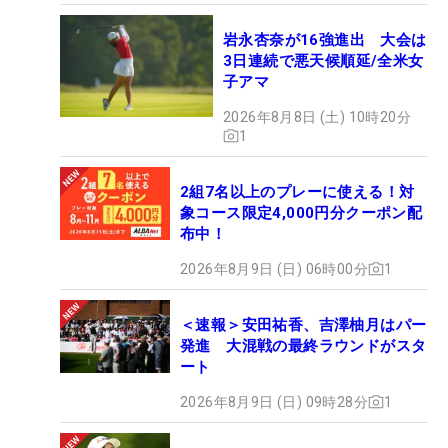
岩永杏奈が16強進出 大会は
3日連続で悪天候順延/全米女
子アマ
2026年8月8日 (土) 10時20分
1
2組7名以上のプレーに使える！対
象コース限定4,000円分クーポン配
布中！
2026年8月9日 (日) 06時00分
1
＜速報＞安田祐香、吉澤柚月はパー
発進 大混戦の最終ラウンドがスタ
ート
2026年8月9日 (日) 09時28分
1