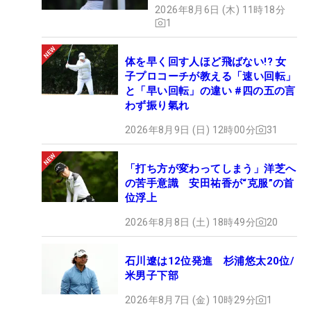
2026年8月6日 (木) 11時18分
1
体を早く回す人ほど飛ばない!? 女
子プロコーチが教える「速い回転」
と「早い回転」の違い #四の五の言
わず振り氣れ
2026年8月9日 (日) 12時00分
31
「打ち方が変わってしまう」洋芝へ
の苦手意識 安田祐香が“克服”の首
位浮上
2026年8月8日 (土) 18時49分
20
石川遼は12位発進 杉浦悠太20位/
米男子下部
2026年8月7日 (金) 10時29分
1