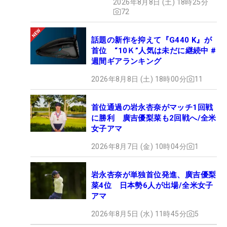
2026年8月8日 (土) 18時25分
72
話題の新作を抑えて『G440 K』が
首位 “10Ｋ”人気は未だに継続中 #
週間ギアランキング
2026年8月8日 (土) 18時00分
11
首位通過の岩永杏奈がマッチ1回戦
に勝利 廣吉優梨菜も2回戦へ/全米
女子アマ
2026年8月7日 (金) 10時04分
1
岩永杏奈が単独首位発進、廣吉優梨
菜4位 日本勢6人が出場/全米女子
アマ
2026年8月5日 (水) 11時45分
5