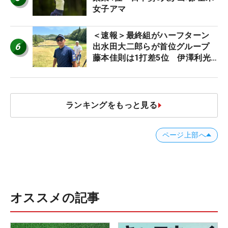
女子アマ
＜速報＞最終組がハーフターン
6
出水田大二郎らが首位グループ
藤本佳則は1打差5位 伊澤利光
は52位タイ【MAIN STAGE
JOYX OPEN】
ランキングをもっと見る
ページ上部へ
オススメの記事