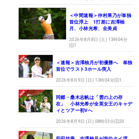
＜中間速報＞仲村果乃が単独
首位浮上 1打差に吉澤柚
月、小林光希、全美貞
2026年8月8日 (土) 13時04分
1
＜速報＞吉澤柚月が初優勝へ 単独
首位でラスト3ホール突入
2026年8月9日 (日) 13時04分
1
同郷・桑木志帆は「雲の上の存
在」 小林光希が全英女王のキャデ
ィとツアー初Vへ
2026年8月9日 (日) 08時03分
20
安田祐香、吉澤柚月が首位タイ浮