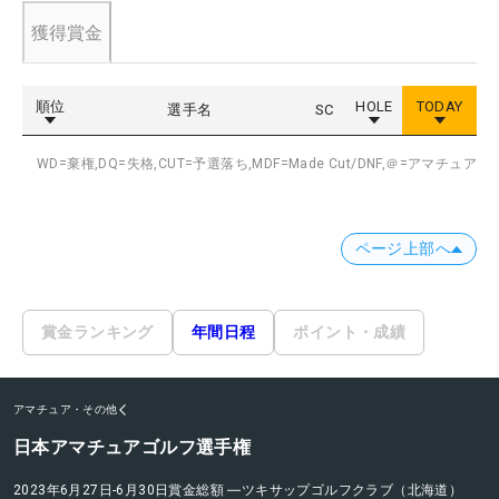
獲得賞金
順位
HOLE
TODAY
選手名
SC
WD=棄権,
DQ=失格,
CUT=予選落ち,
MDF=Made Cut/DNF,
＠=アマチュア
ページ上部へ
賞金ランキング
年間日程
ポイント・成績
アマチュア・その他
日本アマチュアゴルフ選手権
2023年6月27日-6月30日
賞金総額
―
ツキサップゴルフクラブ（北海道）