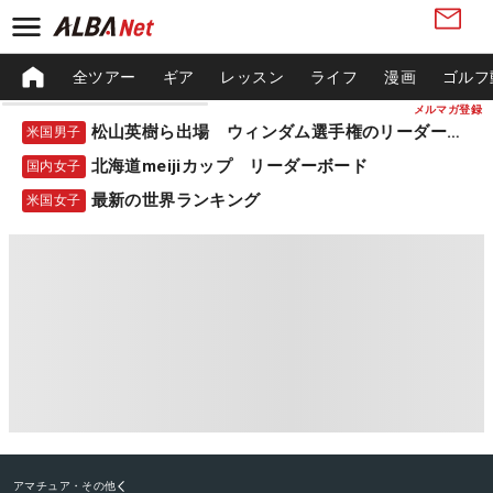
全ツアー
ギア
レッスン
ライフ
漫画
ゴルフ
メルマガ登録
松山英樹ら出場 ウィンダム選手権のリーダーボード
米国男子
北海道meijiカップ リーダーボード
国内女子
最新の世界ランキング
米国女子
アマチュア・その他