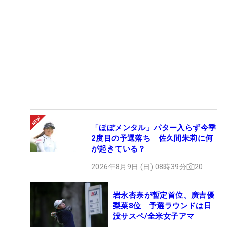
「ほぼメンタル」パター入らず今季
2度目の予選落ち 佐久間朱莉に何
が起きている？
2026年8月9日 (日) 08時39分
20
岩永杏奈が暫定首位、廣吉優
梨菜8位 予選ラウンドは日
没サスペ/全米女子アマ