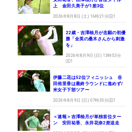
上 金田久美子が1差3位
2026年8月8日 (土) 16時21分
1
22歳・吉澤柚月が念願の初優
勝「全英の桑木さんから刺激
を」
2026年8月9日 (日) 13時53分
1
伊藤二花は52位フィニッシュ 谷
田侑里香は最終ラウンドに進めず/
米女子下部ツアー
2026年8月9日 (日) 07時35分
1
＜速報＞吉澤柚月が単独首位ター
ン 安田祐香、永井花奈2差追走