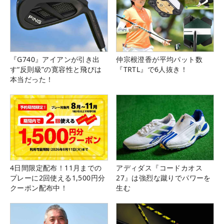
『G740』アイアンが引き出
仲宗根澄香が平均パット数
す“反則級”の寛容性と飛びは
『TRTL』で6人抜き！
本当だった！
4日間限定配布！11月までの
アディダス『コードカオス
プレーに2回使える1,500円分
27』は強烈な蹴りでパワーを
クーポン配布中！
生む