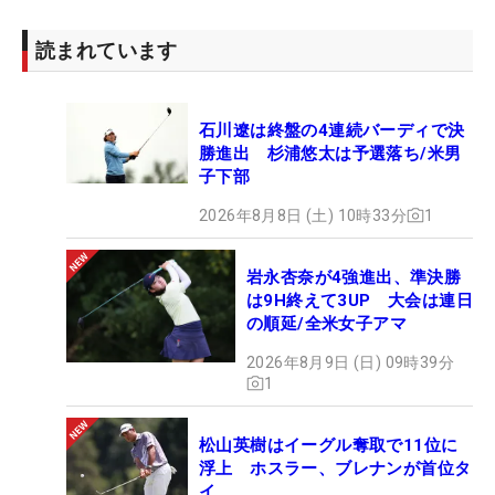
読まれています
石川遼は終盤の4連続バーディで決
勝進出 杉浦悠太は予選落ち/米男
子下部
2026年8月8日 (土) 10時33分
1
岩永杏奈が4強進出、準決勝
は9H終えて3UP 大会は連日
の順延/全米女子アマ
2026年8月9日 (日) 09時39分
1
松山英樹はイーグル奪取で11位に
浮上 ホスラー、ブレナンが首位タ
イ