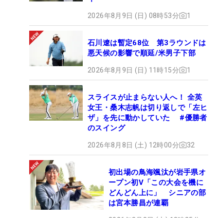
2026年8月9日 (日) 08時53分
1
石川遼は暫定68位 第3ラウンドは
悪天候の影響で順延/米男子下部
2026年8月9日 (日) 11時15分
1
スライスが止まらない人へ！ 全英
女王・桑木志帆は切り返しで「左ヒ
ザ」を先に動かしていた #優勝者
のスイング
2026年8月8日 (土) 12時00分
32
初出場の鳥海颯汰が岩手県オ
ープン初V「この大会を機に
どんどん上に」 シニアの部
は宮本勝昌が連覇