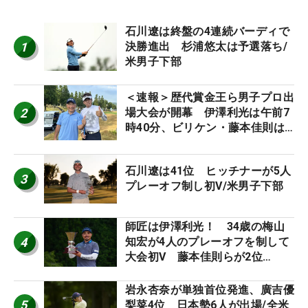
石川遼は終盤の4連続バーディで
1
決勝進出 杉浦悠太は予選落ち/
米男子下部
＜速報＞歴代賞金王ら男子プロ出
2
場大会が開幕 伊澤利光は午前7
時40分、ビリケン・藤本佳則は
午前9時30分にティオフ【MAIN
STAGE JOYX OPEN】
石川遼は41位 ヒッチナーが5人
3
プレーオフ制し初V/米男子下部
師匠は伊澤利光！ 34歳の梅山
4
知宏が4人のプレーオフを制して
大会初V 藤本佳則らが2位
【MAIN STAGE JOYX OPEN】
岩永杏奈が単独首位発進、廣吉優
5
梨菜4位 日本勢6人が出場/全米