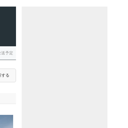
放送予定
新する