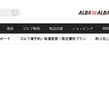
漫画
ゴルフ動画
雑誌出版
ショッピング
SN
ボード
ゴルフ場予約／毎週更新！限定優待プラン
削り出