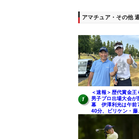
アマチュア・その他 
＜速報＞歴代賞金王
男子プロ出場大会が
1
幕 伊澤利光は午前
40分、ビリケン・藤
佳則は午前9時30分
ィオフ【MAIN STAG
JOYX OPEN】