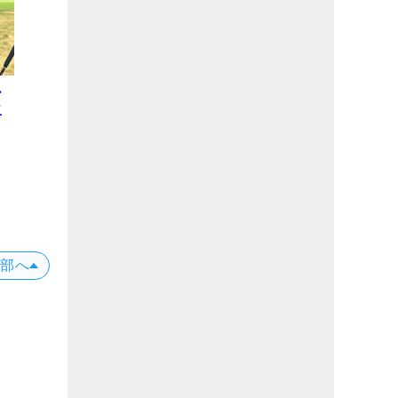
ー
二
プ
位
X
上部へ