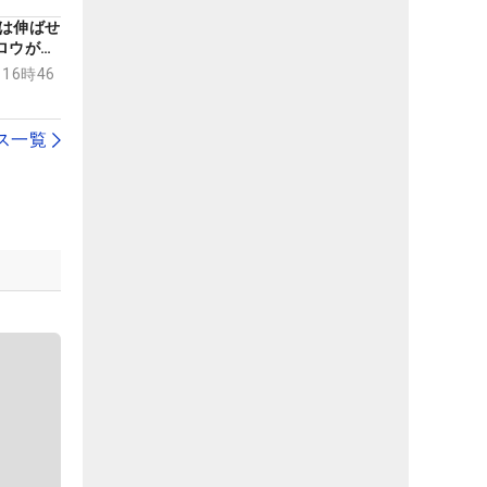
は伸ばせ
ロウがマ
獲得
 16時46
ス一覧