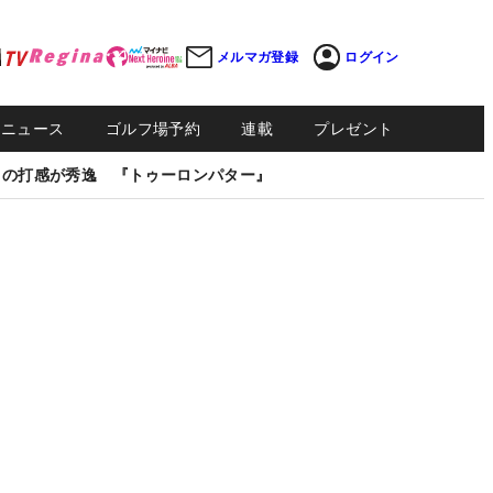
メルマガ登録
ログイン
Sニュース
ゴルフ場予約
連載
プレゼント
しの打感が秀逸 『トゥーロンパター』