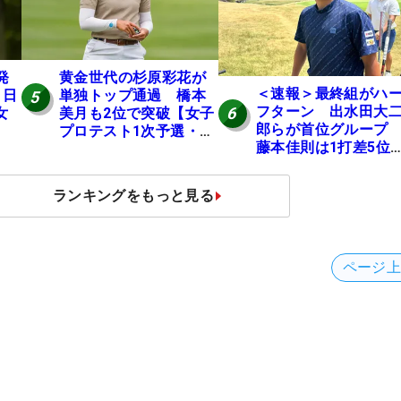
発
黄金世代の杉原彩花が
＜速報＞最終組がハ
 日
単独トップ通過 橋本
5
フターン 出水田大
6
女
美月も2位で突破【女子
郎らが首位グルー
プロテスト1次予選・E
藤本佳則は1打差5
地区】
伊澤利光は52位タイ
【MAIN STAGE JOY
ランキングをもっと見る
OPEN】
ページ