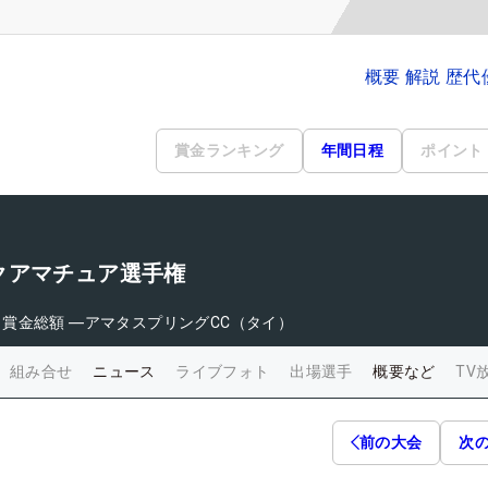
概要 解説 歴
賞金ランキング
年間日程
ポイント
クアマチュア選手権
日
賞金総額
―
アマタスプリングCC（タイ）
組み合せ
ニュース
ライブフォト
出場選手
概要など
TV
前の大会
次