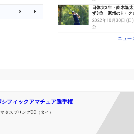
日体大2年・鈴木隆太
-8
F
ず3位 豪州のH・ク
スターズ＆全英切符
2022年10月30日 (日)
分
ニュー
パシフィックアマチュア選手権
アマタスプリングCC（タイ）