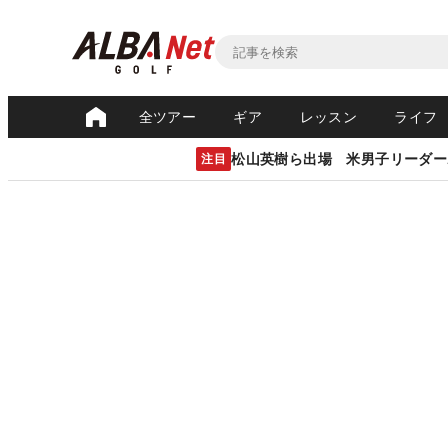
全ツアー
ギア
レッスン
ライフ
松山英樹ら出場 米男子リーダー
注目