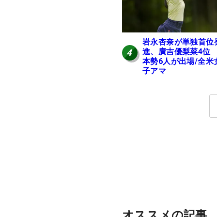
岩永杏奈が単独首位
進、廣吉優梨菜4位
4
本勢6人が出場/全米
子アマ
オススメの記事