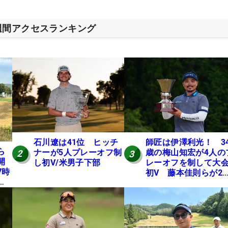
週間アクセスランキング
石川遼は41位 ヒッチ
師匠は伊澤利光！ 3
ら
ナーが5人プレーオフ制
歳の梅山知宏が4人の
2
3
開
し初V/米男子下部
レーオフを制して大
7時
初V 藤本佳則らが2
本
【MAIN STAGE JOY
にテ
OPEN】
E