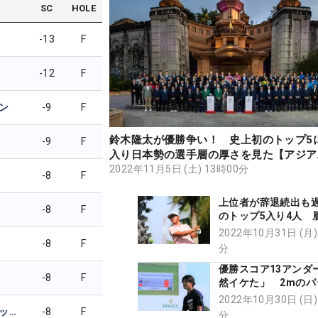
SC
HOLE
-13
F
-12
F
ン
-9
F
鈴木隆太が優勝争い！ 史上初のトップ5
-9
F
入り日本勢の選手層の厚さを見た【アジア
ィックアマチュア】
2022年11月5日 (土) 13時00分
-8
F
上位者が辞退続出も
-8
F
のトップ5入り4人 
を見せた日本勢の収
2022年10月31日 (月)
【アジア太平洋アマ
-8
F
分
優勝スコア13アンダ
-8
F
然イケた」 2mのパ
しんだ鈴木隆太は“夢
2022年10月30日 (日)
台”逃す
フィファ・ラオパックディ
-8
F
分