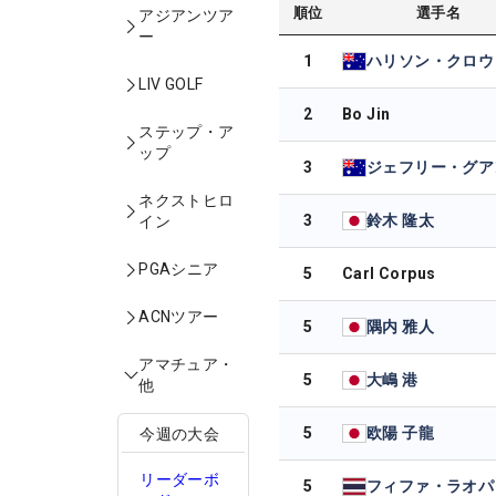
順位
選手名
アジアンツア
ー
1
ハリソン・クロウ
LIV GOLF
2
Bo Jin
ステップ・ア
ップ
3
ジェフリー・グア
ネクストヒロ
3
鈴木 隆太
イン
PGAシニア
5
Carl Corpus
ACNツアー
5
隅内 雅人
アマチュア・
5
大嶋 港
他
5
欧陽 子龍
今週の大会
リーダーボ
5