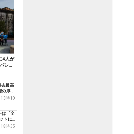
に4人が
パシフ
過去最高
層の厚さ
穫と課題
 13時10
】
ーは「全
ットに苦
の舞
 18時35