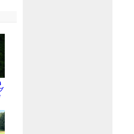
4
プ
会
位
X