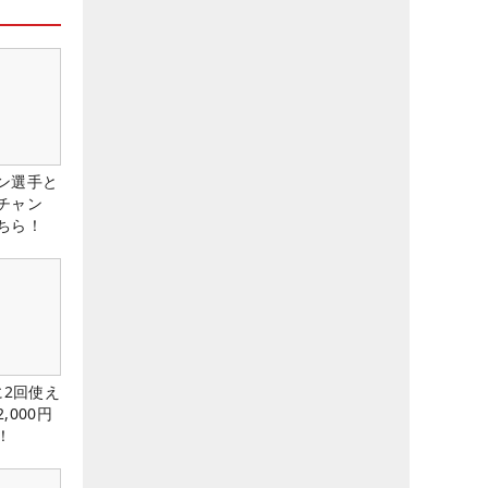
ン選手と
チャン
ちら！
に2回使え
,000円
！