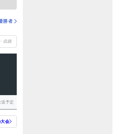
代優勝者
・成績
放送予定
の大会