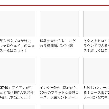
年も男女プロが強い
猛暑を乗り切る！ こだ
ネクストヒロイ
キャロウェイ」のニュ
わり機能派パンツ4選
ラウンドできる
ス一覧はこちら！
ス！詳しくはこ
G740』アイアンが引
インター5分、都心から
8-9月のプレー
出す“反則級”の寛容性
60分のフラットな美観コ
る！コース限定2
飛びは本当だった！
ース。大栄カントリー俱
クーポン配布中
楽部（千葉県）