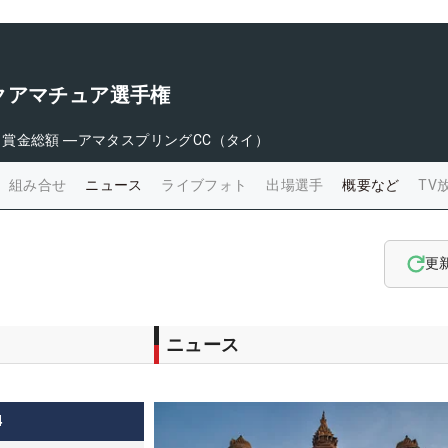
クアマチュア選手権
日
賞金総額
―
アマタスプリングCC（タイ）
組み合せ
ニュース
ライブフォト
出場選手
概要など
TV
更
ニュース
4