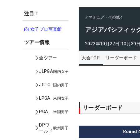
注目！
アマチュア・その他
アジアパシフィッ
女子プロ写真館
ツアー情報
2022年10月27日-10月30
大会TOP
リーダーボード
全ツアー
JLPGA
国内女子
JGTO
国内男子
LPGA
米国女子
リーダーボード
PGA
米国男子
DPワ
欧州男子
ールド
Round