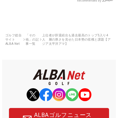
Recommended by
ゴルフ総合
「その
上位者が辞退続出も過去最高のトップ5入り4
サイト
他」の記
人 層の厚さを見せた日本勢の収穫と課題【ア
ALBA Net
事一覧
ジア太平洋アマ】
ALBAゴルフニュース