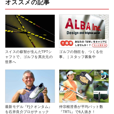
オススメの記事
スイスの叡智が生んだTPTシ
ゴルフの熱狂を、つくる仕
ャフトで、ゴルフを異次元の
事。｜スタッフ募集中
世界へ
最新モデル『FJクオンタム』
仲宗根澄香が平均パット数
を石井良介プロがチェック
『TRTL』で6人抜き！