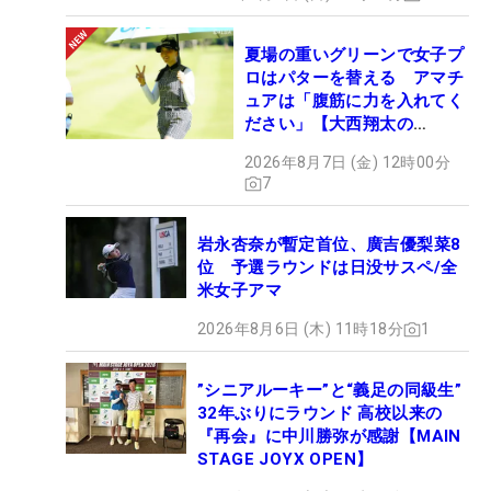
夏場の重いグリーンで女子プ
ロはパターを替える アマチ
ュアは「腹筋に力を入れてく
ださい」【大西翔太の
HOTSHOT】
2026年8月7日 (金) 12時00分
7
岩永杏奈が暫定首位、廣吉優梨菜8
位 予選ラウンドは日没サスペ/全
米女子アマ
2026年8月6日 (木) 11時18分
1
”シニアルーキー”と“義足の同級生”
32年ぶりにラウンド 高校以来の
『再会』に中川勝弥が感謝【MAIN
STAGE JOYX OPEN】