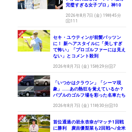
完璧すぎる女子プロ」神10
2026年8月7日 (金) 19時45分
111
セキ・ユウティンが前髪パッツン
に！ 新ヘアスタイルに「美しすぎ
て怖い」「プロゴルファーには見え
ない」とコメント殺到
2026年8月7日 (金) 15時29分
7
「いつかはクラウン」「シーマ現
象」……あの熱狂を覚えているか？
バブルのゴルフ場を彩った名車たち
2026年8月7日 (金) 11時30分
10
首位通過の岩永杏奈がマッチ1回戦
に勝利 廣吉優梨菜も2回戦へ/全米