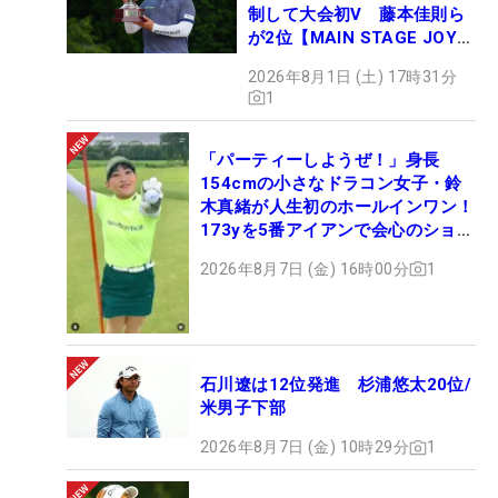
制して大会初V 藤本佳則ら
が2位【MAIN STAGE JOYX
OPEN】
2026年8月1日 (土) 17時31分
1
「パーティーしようぜ！」身長
154cmの小さなドラコン女子・鈴
木真緒が人生初のホールインワン！
173yを5番アイアンで会心のショッ
ト
2026年8月7日 (金) 16時00分
1
石川遼は12位発進 杉浦悠太20位/
米男子下部
2026年8月7日 (金) 10時29分
1