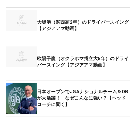
るが、今年は大学日本一を決める団体戦が同週に開
催された。95年ぶりに「
日本オープン
」を制し、ツ
アー史上初のアマ2勝を挙げた世界アマランキング1
大嶋港（関西高2年）のドライバースイング
【アジアアマ動画】
位の蝉川泰果や国内男子ツアー「ダイヤモンドカッ
プ」で2位タイに入った鈴木晃祐、「
日本オープ
ン
」で3位タイに入った杉浦悠太、今年の日本アマ
覇者の岡田晃平、日本学生覇者の宇喜多飛翔ら世界
欧陽子龍（オクラホマ州立大5年）のドライ
アマランキング上位者は大学の試合を優先した。
バースイング【アジアアマ動画】
上位陣が辞退するなか、高校生が3人出場するなど
フレッシュな顔ぶれとなった。世界アマランキング
日本オープンでJGAナショナルチーム＆OB
日本勢では最下位となる498位の鈴木が優勝争いし
が大活躍！ なぜこんなに強い？【ヘッド
たことに加えて、上位に名を連ねた選手が多かった
コーチに聞く】
のは日本のアマチュアゴルフ界の層の厚さを示した
といえる。今後の活躍が楽しみな5位タイに入った3
人の収穫と課題を聞いた。