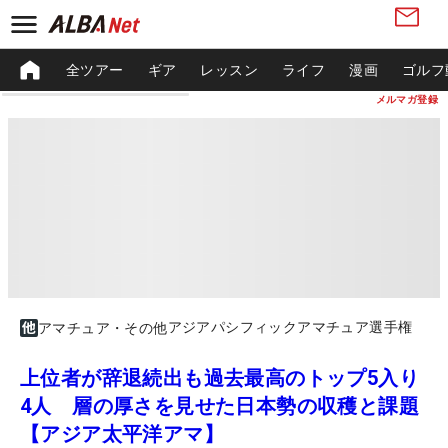
全ツアー
ギア
レッスン
ライフ
漫画
ゴルフ
メルマガ登録
アジアパシフィックアマチュア選手権
アマチュア・その他
上位者が辞退続出も過去最高のトップ5入り
4人 層の厚さを見せた日本勢の収穫と課題
【アジア太平洋アマ】