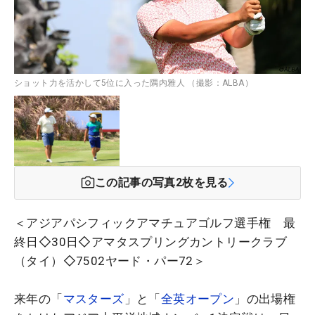
ショット力を活かして5位に入った隅内雅人 （撮影：ALBA）
この記事の写真
2
枚を見る
＜アジアパシフィックアマチュアゴルフ選手権 最
終日◇30日◇アマタスプリングカントリークラブ
（タイ）◇7502ヤード・パー72＞
来年の「
マスターズ
」と「
全英オープン
」の出場権