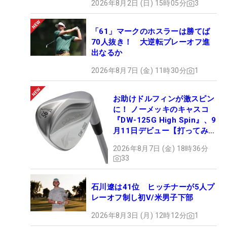
2026年8月2日 (日) 15時05分
3
「61」マークのホスラーは勝てば
70人抜き！ 大逆転プレーオフ進
出なるか
2026年8月7日 (金) 11時30分
1
お助けドルフィンが激スピン
に！ ノーメッキのキャスコ
『DW-125G High Spin』、9
月11日デビュー【打ってみ
た】
2026年8月7日 (金) 18時36分
33
石川遼は41位 ヒッチナーが5人プ
レーオフ制し初V/米男子下部
2026年8月3日 (月) 12時12分
1