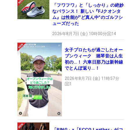
「フワフワ」と「しっかり」の絶妙
なバランス！ 新しい『FJクオンタ
ム』は性能が“ど真ん中”のゴルフシ
ューズだった
2026年8月7日 (金) 10時00分
14
女子プロたちが過ごしたオー
プンウィーク 堀琴音は人生
初の…！ 六車日那乃は新幹線
でとんぼ返り…！
2026年8月7日 (金) 11時57分
1
「PING」×「ECCO Leather」がコ