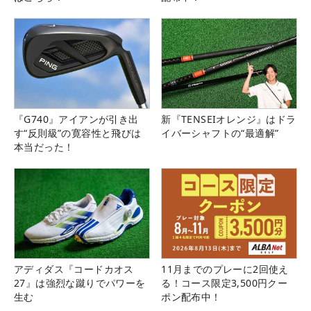
『G740』アイアンが引き出
新『TENSEIオレンジ』はドラ
す“反則級”の寛容性と飛びは
イバーシャフトの“最適解”
本当だった！
アディダス『コードカオス
11月までのプレーに2回使え
27』は強烈な蹴りでパワーを
る！コース限定3,500円クー
生む
ポン配布中！