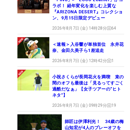
ラボ！ 経年変化を楽しむ上質な
『ARIZONA DESERT』コレクショ
ン、9月15日限定デビュー
2026年8月7日 (金) 14時28分
64
＜速報＞入谷響が単独首位 永井花
奈、金田久美子ら1差追走
2026年8月7日 (金) 12時42分
1
小祝さくらが長岡花火を満喫 束の
間のオフも最後は「見るってすごく
過酷だなぁ」【女子ツアーの“ヒト
ネタ”】
2026年8月7日 (金) 09時29分
19
師匠は伊澤利光！ 34歳の梅
山知宏が4人のプレーオフを