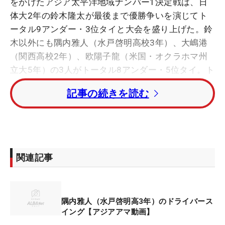
をかけたアジア太平洋地域ナンバー1決定戦は、日
体大2年の鈴木隆太が最後まで優勝争いを演じてト
ータル9アンダー・3位タイと大会を盛り上げた。鈴
木以外にも隅内雅人（水戸啓明高校3年）、大嶋港
（関西高校2年）、欧陽子龍（米国・オクラホマ州
立大5年）の3人がトータル8アンダー・5位タイ。ト
ップ10に4人が入ったのは霞ヶ関CCで行われた
記事の続きを読む
2010年と並ぶ最多タイ。トップ5で見れば初めての
ことだ。
身長差38センチの二人は同組でトップ5入り【写
真】
関連記事
■フレッシュな顔ぶれがタイで躍動
隅内雅人（水戸啓明高3年）のドライバース
今大会の出場資格は世界アマチュアランキング。例
イング【アジアアマ動画】
年、大学生を中心とした日本のトップ選手が出場す