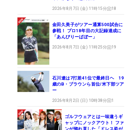
2026年8月7日 (金) 11時15分
18
金田久美子がツアー通算500試合に
参戦！ プロ18年目の大記録達成に
「あんびりーばぼー」
2026年8月7日 (金) 11時25分
19
石川遼は7打差41位で最終日ヘ 19
歳のB・ブラウンら首位/米下部ツア
ー
2026年8月2日 (日) 10時38分
1
ゴルフウェアとは一味違うギ
ャップにノックアウト！ ファ
ンが惚れ直した「ドレス姿が