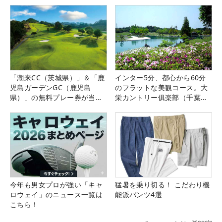
「潮来CC（茨城県）」＆「鹿
インター5分、都心から60分
児島ガーデンGC（鹿児島
のフラットな美観コース。大
県）」の無料プレー券が当た
栄カントリー俱楽部（千葉
る！！
県）
今年も男女プロが強い「キャ
猛暑を乗り切る！ こだわり機
ロウェイ」のニュース一覧は
能派パンツ4選
こちら！