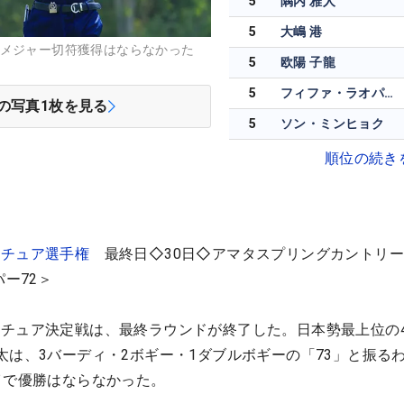
5
隅内 雅人
5
大嶋 港
 メジャー切符獲得はならなかった
5
欧陽 子龍
5
フィファ・ラオパックディ
の写真
1
枚を見る
5
ソン・ミンヒョク
順位の続き
マチュア選手権
最終日◇30日◇アマタスプリングカントリー
パー72＞
チュア決定戦は、最終ラウンドが終了した。日本勢最上位の
太は、3バーディ・2ボギー・1ダブルボギーの「73」と振る
イで優勝はならなかった。