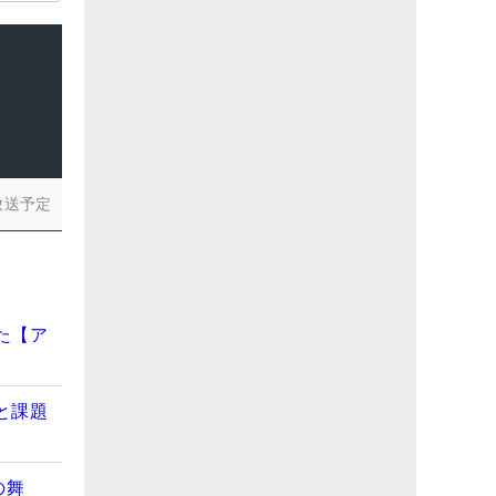
放送予定
た【ア
と課題
の舞