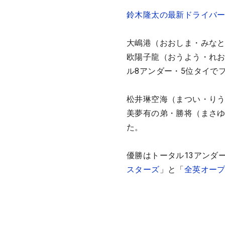
鈴木隆太の最新ドライバ
大嶋港（おおしま・みなと
欧陽子龍（おうよう・れお
ル8アンダー・5位タイで
松井琳空海（まつい・りう
美夢有の弟・勝将（まさゆ
た。
優勝はトータル13アンダ
スターズ
」と「
全英オー