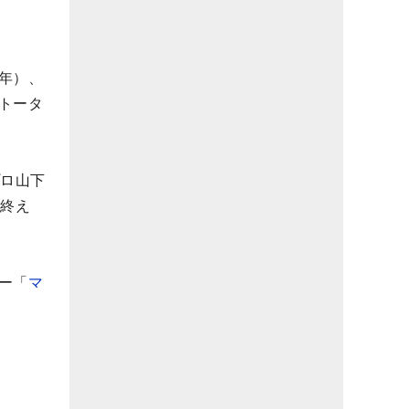
年）、
トータ
プロ山下
を終え
ー「
マ