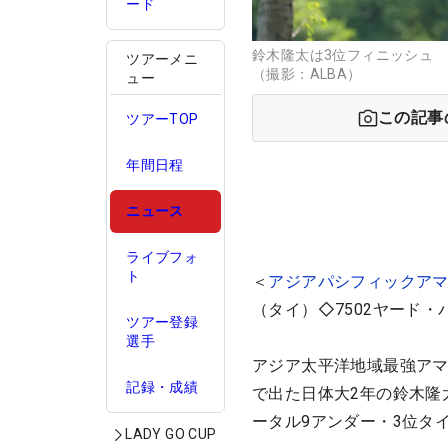
ード
鈴木隆太は3位フィニッシュ
ツアーメニ
（撮影：ALBA）
ュー
この記事
ツアーTOP
年間日程
ニュース
ライブフォ
ト
＜
アジアパシフィックア
（タイ）◇7502ヤード・
ツアー登録
選手
アジア太平洋地域最強アマ
記録・成績
で出た日体大2年の鈴木隆
ータル9アンダー・3位タ
LADY GO CUP