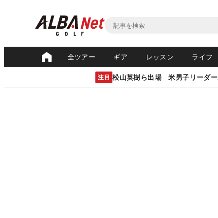
全ツアー
ギア
レッスン
ライフ
松山英樹ら出場 米男子リーダー
注目