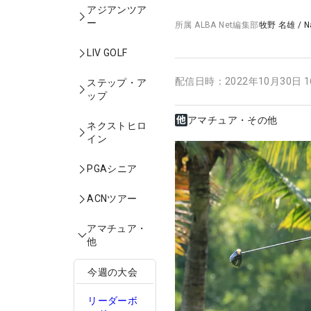
アジアンツア
ー
所属
ALBA Net編集部
牧野 名雄
/
N
LIV GOLF
配信日時：
2022年10月30日 
ステップ・ア
ップ
アマチュア・その他
ネクストヒロ
イン
PGAシニア
ACNツアー
アマチュア・
他
今週の大会
リーダーボ