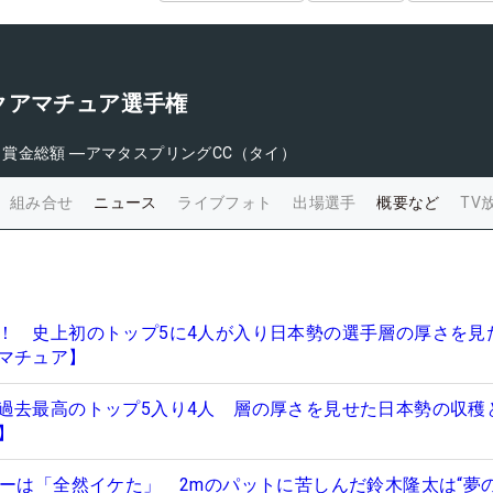
クアマチュア選手権
日
賞金総額
―
アマタスプリングCC（タイ）
組み合せ
ニュース
ライブフォト
出場選手
概要など
TV
！ 史上初のトップ5に4人が入り日本勢の選手層の厚さを見
マチュア】
過去最高のトップ5入り4人 層の厚さを見せた日本勢の収穫
】
ダーは「全然イケた」 2mのパットに苦しんだ鈴木隆太は“夢