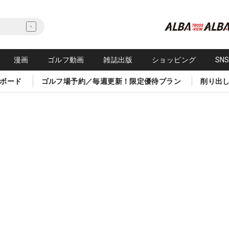
漫画
ゴルフ動画
雑誌出版
ショッピング
SN
ボード
ゴルフ場予約／毎週更新！限定優待プラン
削り出