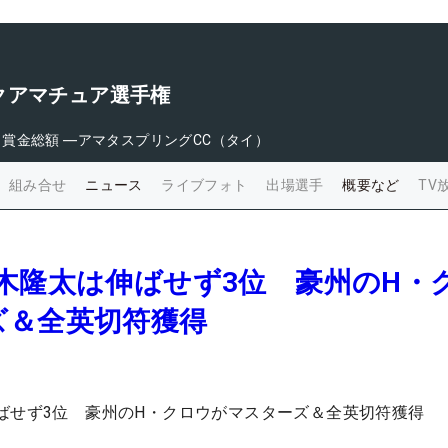
クアマチュア選手権
日
賞金総額
―
アマタスプリングCC（タイ）
組み合せ
ニュース
ライブフォト
出場選手
概要など
TV
木隆太は伸ばせず3位 豪州のH・
ズ＆全英切符獲得
ばせず3位 豪州のH・クロウがマスターズ＆全英切符獲得