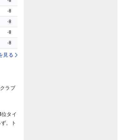
-8
-8
-8
-8
-8
を見る
クラブ
4位タイ
わず。ト