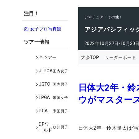
注目！
アマチュア・その他
アジアパシフィッ
女子プロ写真館
ツアー情報
2022年10月27日-10月30
大会TOP
リーダーボード
全ツアー
JLPGA
国内女子
JGTO
国内男子
日体大2年・鈴
ウがマスター
LPGA
米国女子
PGA
米国男子
DPワ
欧州男子
日体大2年・鈴木隆太は伸
ールド