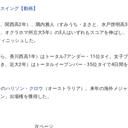
ースイング【動画】
、関西高2年）、隅内雅人（すみうち・まさと、水戸啓明高3
、オクラホマ州立大5年）の3人はいずれもスコアを伸ばし、
フィニッシュした。
ら、香川西高1年）はトータル7アンダー・11位タイ。女子
き、近大2年）はトータルイーブンパー・35位タイで4日間
ーの
ハリソン・クロウ
（オーストラリア）。来年の海外メジャ
プン
」出場権を獲得した。
次ページ