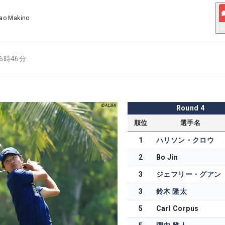
ao Makino
16時46分
Round
4
順位
選手名
1
ハリソン・クロウ
2
Bo Jin
3
ジェフリー・グアン
3
鈴木 隆太
5
Carl Corpus