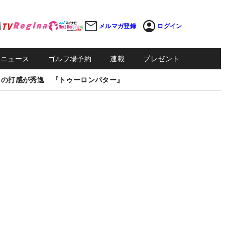
メルマガ登録
ログイン
Sニュース
ゴルフ場予約
連載
プレゼント
しの打感が秀逸 『トゥーロンパター』