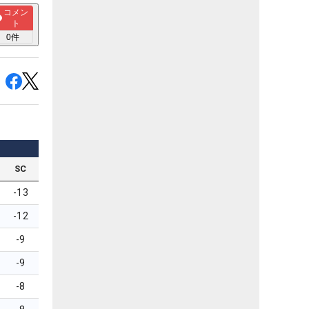
コメン
ト
0
件
SC
-13
-12
-9
-9
-8