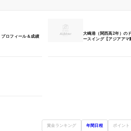
大嶋港（関西高2年）の
 プロフィール＆成績
ースイング【アジアアマ
賞金ランキング
年間日程
ポイント