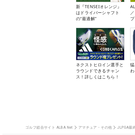
新『TENSEIオレンジ』
A
はドライバーシャフト
／
の“最適解”
プ
ネクストヒロイン選手と
猛
ラウンドできるチャン
わ
ス！詳しくはこちら！
ゴルフ総合サイト ALBA Net
アマチュア・その他
JLPGA