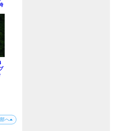
時
本
テ
E
4
プ
会
位
X
上部へ