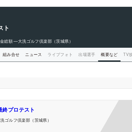
スト
金総額
―
大洗ゴルフ倶楽部（茨城県）
組み合せ
ニュース
ライブフォト
出場選手
概要など
TV
A最終プロテスト
大洗ゴルフ倶楽部（茨城県）