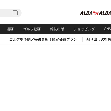
漫画
ゴルフ動画
雑誌出版
ショッピング
SN
ゴルフ場予約／毎週更新！限定優待プラン
削り出しの打