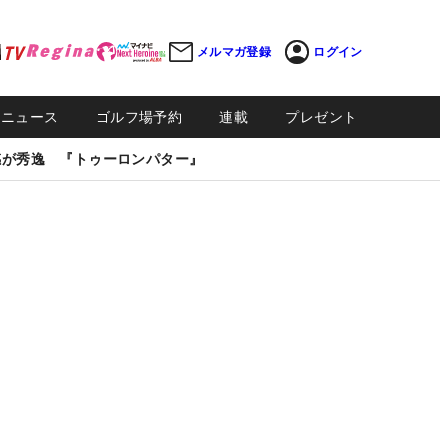
メルマガ登録
ログイン
Sニュース
ゴルフ場予約
連載
プレゼント
感が秀逸 『トゥーロンパター』