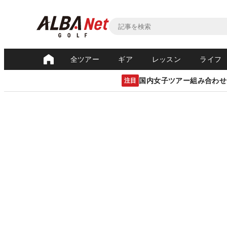
全ツアー
ギア
レッスン
ライフ
国内女子ツアー組み合わせ
注目