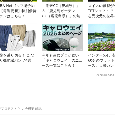
LBA Netゴルフ場予約
「潮来CC（茨城県）」
スイスの叡智が
【毎週更新】特別優待
＆「鹿児島ガーデン
TPTシャフトで
ランはこちら！
GC（鹿児島県）」の無
を異次元の世界
料プレー券が当たる！！
暑を乗り切る！ こだ
今年も男女プロが強い
インター5分、
り機能派パンツ4選
「キャロウェイ」のニュ
60分のフラッ
ース一覧はこちら！
ース。大栄カン
楽部（千葉県）
Recommended 
最終プロテスト
大会概要 解説