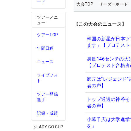
ード
大会TOP
リーダーボード
ツアーメニ
ュー
【この大会のニュース】
ツアーTOP
韓国の新星が日本ツ
ます」【プロテスト
年間日程
身長146センチの
ニュース
【プロテスト合格者
ライブフォ
師匠は“レジェンド
ト
者の声】
ツアー登録
トップ通過の神谷そ
選手
者の声】
記録・成績
小暮千広は大学進学
を」
LADY GO CUP