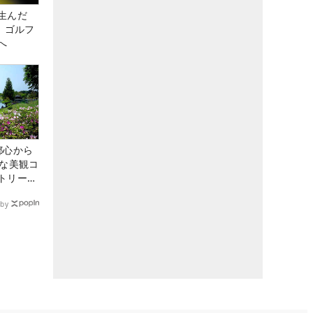
生んだ
、ゴルフ
へ
都心から
トな美観コ
トリー俱
by