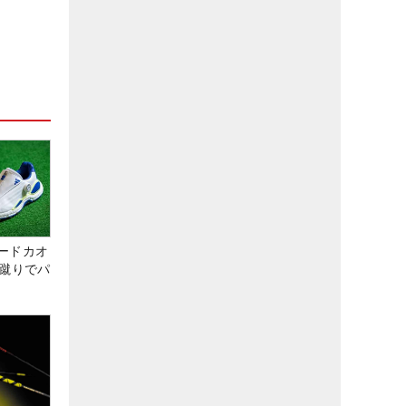
ードカオ
な蹴りでパ