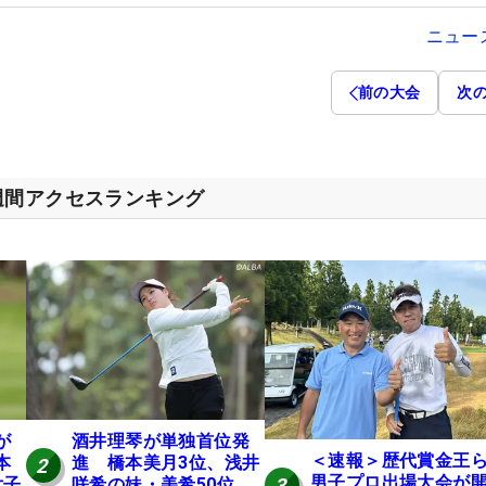
ニュー
前の大会
次
週間アクセスランキング
が
酒井理琴が単独首位発
＜速報＞歴代賞金王
本
進 橋本美月3位、浅井
2
男子プロ出場大会が
3
女子
咲希の妹・美希50位