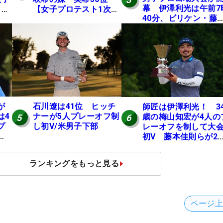
幕 伊澤利光は午前7
E
【女子プロテスト1次予
40分、ビリケン・藤
選・E地区】
佳則は午前9時30分に
ィオフ【MAIN STAG
JOYX OPEN】
が
石川遼は41位 ヒッチ
師匠は伊澤利光！ 3
は4
ナーが5人プレーオフ制
歳の梅山知宏が4人の
5
6
プ
し初V/米男子下部
レーオフを制して大
地
初V 藤本佳則らが2
【MAIN STAGE JOY
OPEN】
ランキングをもっと見る
ページ