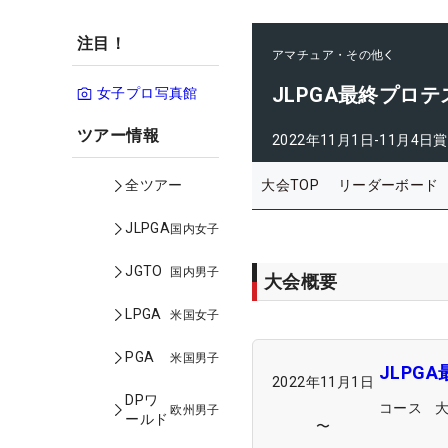
注目！
アマチュア・その他
JLPGA最終プロテ
女子プロ写真館
ツアー情報
2022年11月1日-11月4日
賞
大会TOP
リーダーボード
全ツアー
JLPGA
国内女子
JGTO
国内男子
大会概要
LPGA
米国女子
PGA
米国男子
JLPG
2022年11月1日
DPワ
コース
欧州男子
ールド
〜