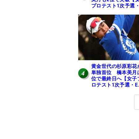
プロテスト1次予選・
地区】
黄金世代の杉原彩花
単独首位 橋本美月
4
位で最終日へ【女子
ロテスト1次予選・E
区】