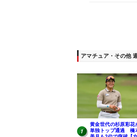
アマチュア・その他 
黄金世代の杉原彩花
単独トップ通過 橋
1
美月も2位で突破【