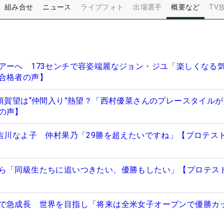
組み合せ
ニュース
ライブフォト
出場選手
概要など
TV
アーへ 173センチで容姿端麗なジョン・ジユ「楽しくなる
合格者の声】
大須賀望は“仲間入り”熱望？「西村優菜さんのプレースタイル
の声】
”吉川なよ子 仲村果乃「29勝を超えたいですね」【プロテス
ら「同級生たちに追いつきたい、優勝もしたい」【プロテス
で急成長 世界を目指し「将来は全米女子オープンで優勝カ