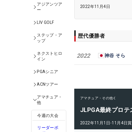
アジアンツア
2022年11月4日
ー
LIV GOLF
歴代優勝者
ステップ・ア
ップ
ネクストヒロ
2022
神谷 そら
イン
PGAシニア
ACNツアー
アマチュア・
アマチュア・その他
他
JLPGA最終プロテ
今週の大会
2022年11月1日-11月4日
賞
リーダーボ