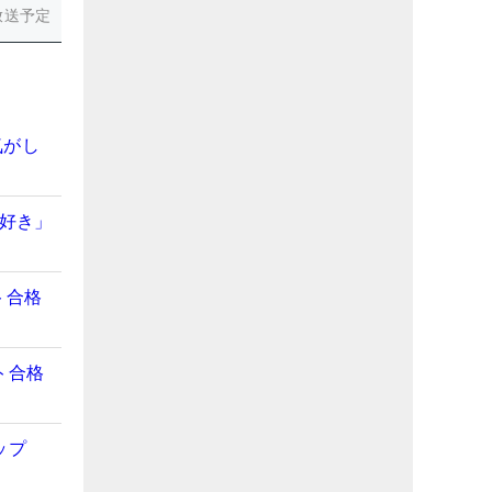
放送予定
気がし
が好き」
ト合格
ト合格
ップ