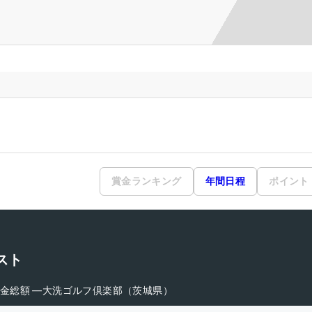
賞金ランキング
年間日程
ポイント
スト
金総額
―
大洗ゴルフ倶楽部（茨城県）