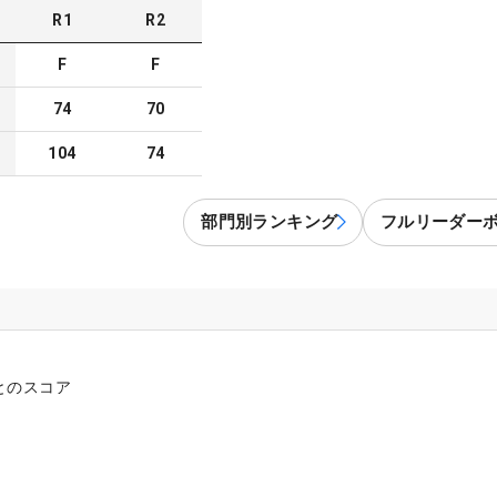
R
1
R
2
F
F
74
70
104
74
部門別ランキング
フルリーダー
とのスコア