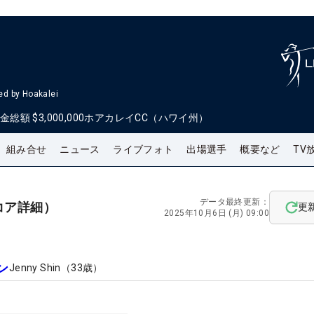
d by Hoakalei
金総額
$3,000,000
ホアカレイCC（ハワイ州）
組み合せ
ニュース
ライブフォト
出場選手
概要など
TV
データ最終更新：
コア詳細）
更
2025年10月6日 (月) 09:00
ン
Jenny Shin
（
33
歳）