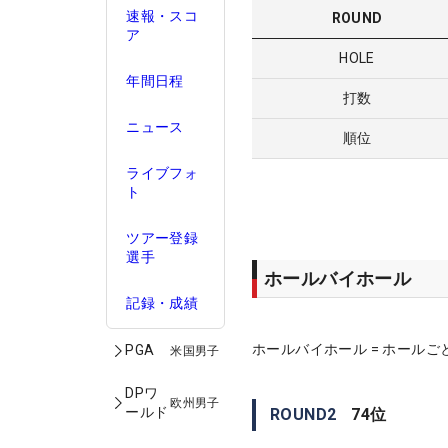
速報・スコ
ROUND
ア
HOLE
年間日程
打数
ニュース
順位
ライブフォ
ト
ツアー登録
選手
ホールバイホール
記録・成績
ホールバイホール = ホールご
PGA
米国男子
DPワ
欧州男子
ールド
ROUND
2
74
位