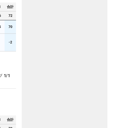
N
合計
6
72
5
70
1
-2
ブ
1/1
N
合計