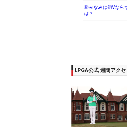
勝みなみは初Vならず
は？
LPGA公式 週間アク