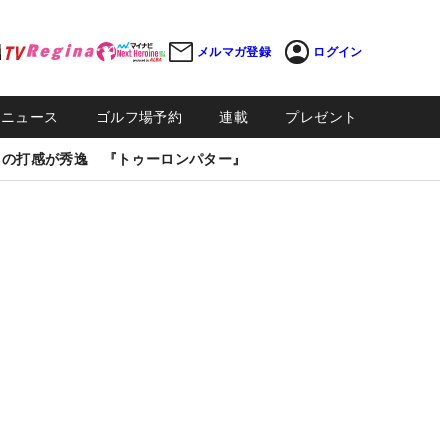
メルマガ登録
ログイン
Sニュース
ゴルフ場予約
連載
プレゼント
しの打感が秀逸 『トゥーロンパター』