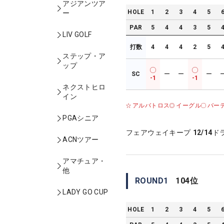
アジアンツア
HOLE
1
2
3
4
5
ー
PAR
5
4
4
3
5
LIV GOLF
打数
4
4
4
2
5
ステップ・ア
ップ
SC
ー
ー
ー
-1
-1
ネクストヒロ
イン
アルバトロス
イーグル
バー
PGAシニア
フェアウェイキープ
12/14
ド
ACNツアー
アマチュア・
他
ROUND
1
104
位
LADY GO CUP
HOLE
1
2
3
4
5