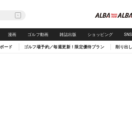
漫画
ゴルフ動画
雑誌出版
ショッピング
SN
ボード
ゴルフ場予約／毎週更新！限定優待プラン
削り出