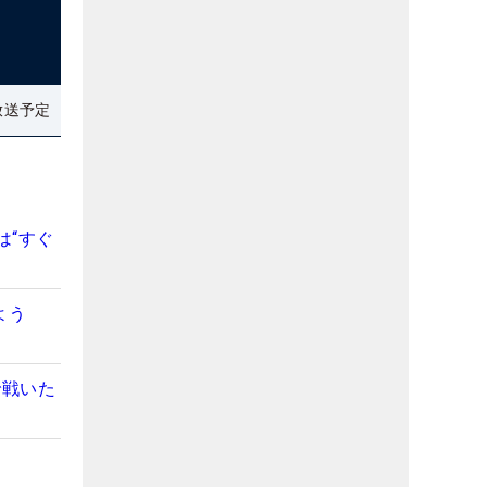
放送予定
は“すぐ
よう
で戦いた