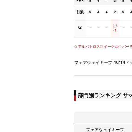
PAR
5
4
4
3
5
打数
5
4
4
2
5
SC
ー
ー
ー
ー
-1
アルバトロス
イーグル
バー
フェアウェイキープ
10/14
ド
部門別ランキング サ
フェアウェイキープ