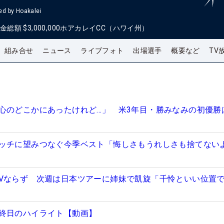
d by Hoakalei
金総額
$3,000,000
ホアカレイCC（ハワイ州）
組み合せ
ニュース
ライブフォト
出場選手
概要など
TV
心のどこかにあったけれど…」 米3年目・勝みなみの初優勝
ッチに望みつなぐ今季ベスト「悔しさもうれしさも捨てない
Vならず 次週は日本ツアーに姉妹で凱旋「千怜といい位置
終日のハイライト【動画】