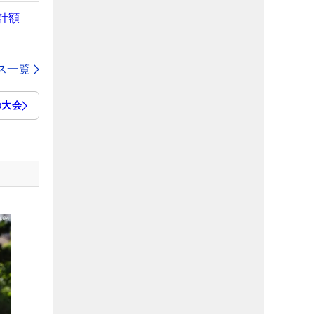
計額
ス一覧
の大会