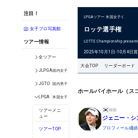
注目！
LPGAツアー
米国女子
ロッテ選手権
女子プロ写真館
ツアー情報
LOTTE Championship presente
2025年10月1日-10月4日
賞
全ツアー
大会TOP
リーダーボード
JLPGA
国内女子
JGTO
国内男子
ホールバイホール（ス
LPGA
米国女子
韓国
ツアーメニ
ュー
ジェニー・シ
プロフィール
成績
ツアーTOP