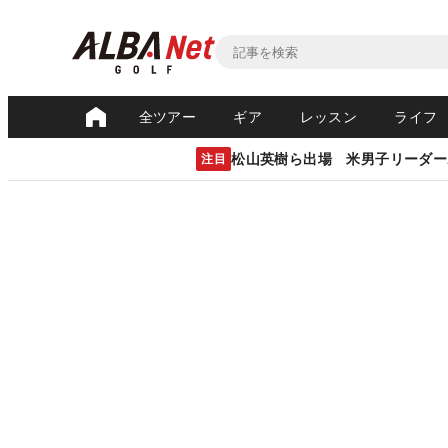
全ツアー
ギア
レッスン
ライフ
松山英樹ら出場 米男子リーダー
注目