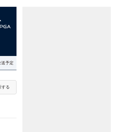
放送予定
新する