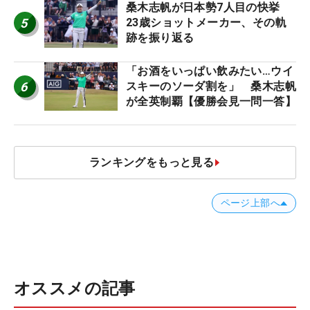
桑木志帆が日本勢7人目の快挙
5
23歳ショットメーカー、その軌
跡を振り返る
「お酒をいっぱい飲みたい…ウイ
6
スキーのソーダ割を」 桑木志帆
が全英制覇【優勝会見一問一答】
ランキングをもっと見る
ページ上部へ
オススメの記事