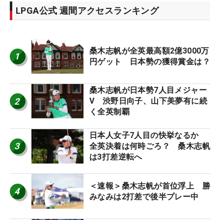
LPGA公式 週間アクセスランキング
桑木志帆が全英最高額2億3000万
1
円ゲット 日本勢の獲得賞金は？
桑木志帆が日本勢7人目メジャー
2
V 渋野日向子、山下美夢有に続
く全英制覇
日本人女子7人目の快挙なるか
3
全英決着は何時ごろ？ 桑木志帆
は3打差逆転へ
＜速報＞桑木志帆が首位浮上 勝
4
みなみは2打差で後半プレー中