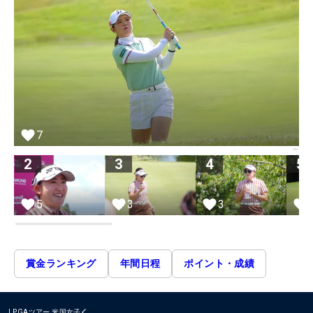
7
2
3
4
5
5
3
3
賞金ランキング
年間日程
ポイント・成績
LPGAツアー
米国女子