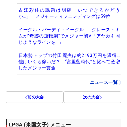
古江彩佳の課題は明確「いつできるかどう
か…」 メジャーディフェンディングは59位
イーグル・バーディ・イーグル… グレース・キ
ムが“奇跡の逆転劇”でメジャー初V「アヤカも同
じようなラインを…」
日本勢トップの竹田麗央は約2193万円を獲得…
他はいくら稼いだ？ “宮里藍時代”と比べて激増
したメジャー賞金
ニュース一覧
前の大会
次の大会
LPGA (米国女子) メニュー