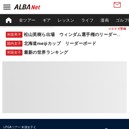
全ツアー
ギア
レッスン
ライフ
漫画
ゴルフ
メルマガ登録
松山英樹ら出場 ウィンダム選手権のリーダーボード
米国男子
北海道meijiカップ リーダーボード
国内女子
最新の世界ランキング
米国女子
LPGAツアー
米国女子