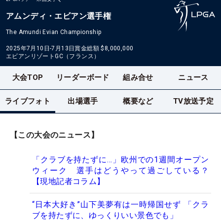
アムンディ・エビアン選手権
The Amundi Evian Championship
2025年7月10日-7月13日
賞金総額
$8,000,000
エビアンリゾートGC（フランス）
大会TOP
リーダーボード
組み合せ
ニュース
ライブフォト
出場選手
概要など
TV放送予定
【この大会のニュース】
「クラブを持たずに…」欧州での1週間オープン
ウィーク 選手はどうやって過ごしている？
【現地記者コラム】
“日本大好き”山下美夢有は一時帰国せず 「クラ
ブを持たずに、ゆっくりいい景色でも」