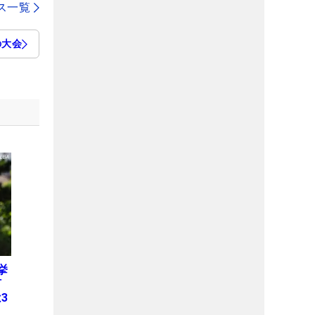
ス一覧
の大会
挙
何
3