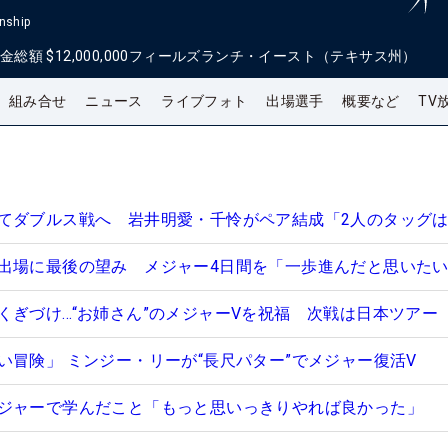
nship
金総額
$12,000,000
フィールズランチ・イースト（テキサス州）
組み合せ
ニュース
ライブフォト
出場選手
概要など
TV
てダブルス戦へ 岩井明愛・千怜がペア結成「2人のタッグ
出場に最後の望み メジャー4日間を「一歩進んだと思いた
くぎづけ…“お姉さん”のメジャーVを祝福 次戦は日本ツアー
い冒険」 ミンジー・リーが“長尺パター”でメジャー復活V
ジャーで学んだこと「もっと思いっきりやれば良かった」