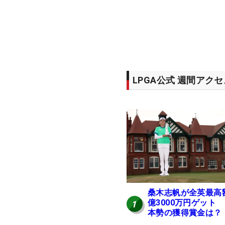
LPGA公式 週間アク
桑木志帆が全英最高
億3000万円ゲット
1
本勢の獲得賞金は？