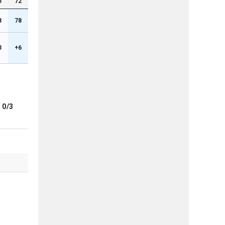
5
72
8
78
3
+6
ブ
0/3