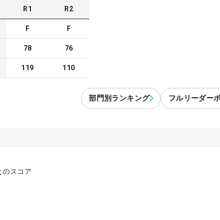
R
1
R
2
F
F
78
76
119
110
部門別ランキング
フルリーダー
とのスコア