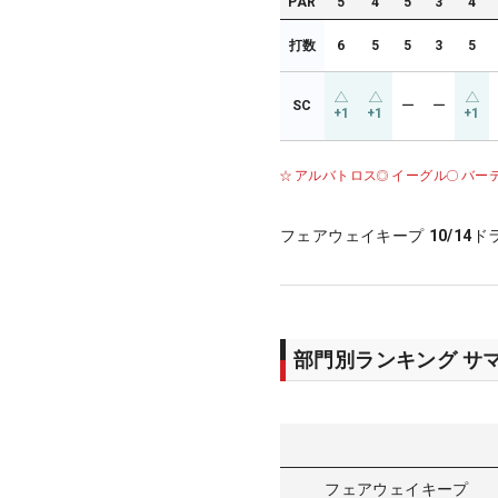
PAR
5
4
5
3
4
打数
6
5
5
3
5
SC
ー
ー
+1
+1
+1
アルバトロス
イーグル
バー
フェアウェイキープ
10/14
ド
部門別ランキング サ
フェアウェイキープ