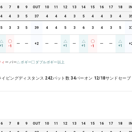
6
7
8
9
OUT
10
11
12
13
14
15
16
17
18
I
4
4
3
5
37
4
4
4
3
5
4
4
3
4
3
5
3
3
5
39
4
4
5
3
6
3
4
3
5
3
ー
ー
+2
ー
ー
ー
ー
ー
+
+1
+1
+1
+1
-1
-1
ティ
ー パー
ボギー
ダブルボギー以上
ライビングディスタンス
242
パット数
34
パーオン
12/18
サンドセーブ
6
7
8
9
OUT
10
11
12
13
14
15
16
17
18
I