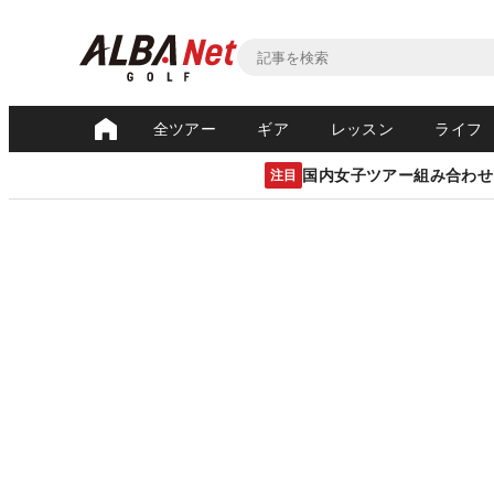
全ツアー
ギア
レッスン
ライフ
国内女子ツアー組み合わせ
注目