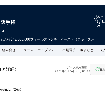
ロ選手権
nship
金総額
$12,000,000
フィールズランチ・イースト（テキサス州）
組み合せ
ニュース
ライブフォト
出場選手
概要など
TV
データ最終更新：
コア詳細）
更
2025年6月24日 (火) 09:00
Yoshida
（
26
歳）