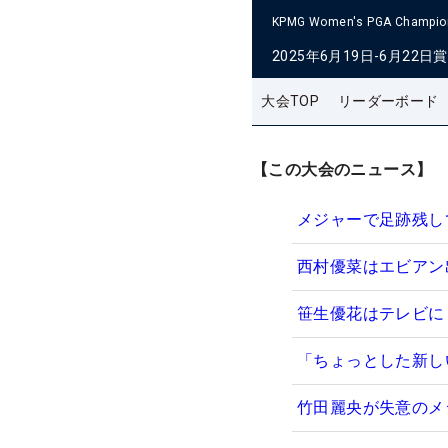
KPMG Women's PGA Champio
2025年6月19日-6月22日
賞
大会TOP
リーダーボード
【この大会のニュース】
メジャーで足跡残し
西村優菜はエビアン
笹生優花はテレビに
「ちょっとした新し
竹田麗央が失意のメ