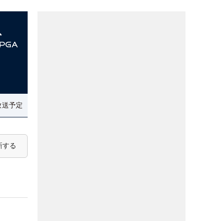
放送予定
新する