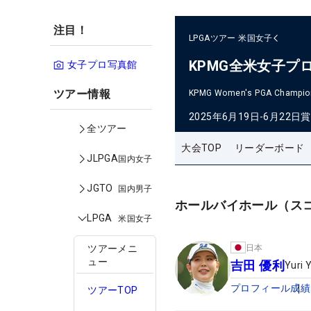
注目！
LPGAツアー
米国女子
KPMG全米女子プ
女子プロ写真館
ツアー情報
KPMG Women's PGA Champio
2025年6月19日-6月22日
賞
全ツアー
大会TOP
リーダーボード
JLPGA
国内女子
JGTO
国内男子
ホールバイホール（ス
LPGA
米国女子
日本
ツアーメニ
ュー
吉田 優利
Yuri 
プロフィール
成績
ツアーTOP