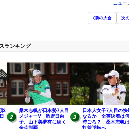
ニュー
前の大会
次
セスランキング
額2
桑木志帆が日本勢7人目
日本人女子7人目の快
 日
メジャーV 渋野日向
なるか 全英決着は
2
3
子、山下美夢有に続く
時ごろ？ 桑木志帆は
全英制覇
打差逆転へ