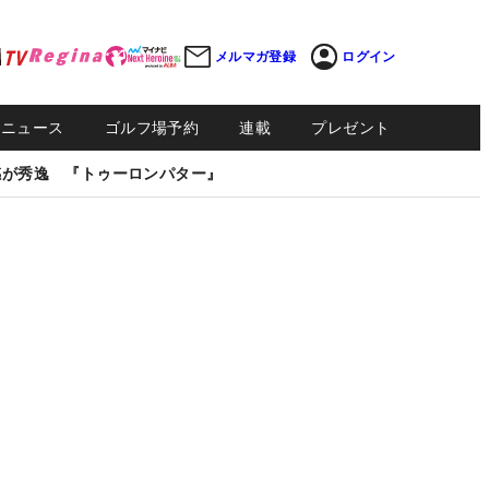
メルマガ登録
ログイン
Sニュース
ゴルフ場予約
連載
プレゼント
感が秀逸 『トゥーロンパター』