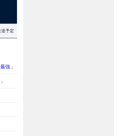
放送予定
は最強」
い」