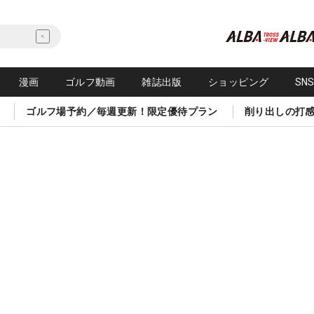
漫画
ゴルフ動画
雑誌出版
ショッピング
SN
ゴルフ場予約／毎週更新！限定優待プラン
削り出しの打