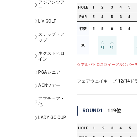
アジアンツア
HOLE
1
2
3
4
5
ー
PAR
5
4
5
3
4
LIV GOLF
打数
5
5
6
3
4
ステップ・ア
ップ
SC
ー
ー
ー
+1
+1
ネクストヒロ
イン
アルバトロス
イーグル
バー
PGAシニア
フェアウェイキープ
12/14
ド
ACNツアー
アマチュア・
他
ROUND
1
119
位
LADY GO CUP
HOLE
1
2
3
4
5