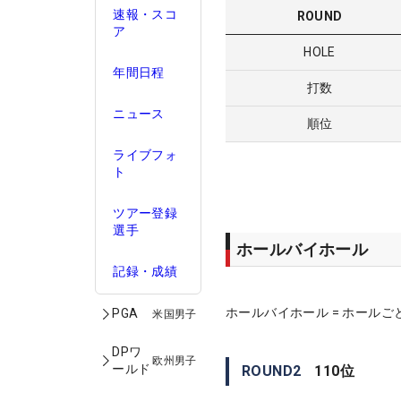
速報・スコ
ROUND
ア
HOLE
年間日程
打数
ニュース
順位
ライブフォ
ト
ツアー登録
選手
ホールバイホール
記録・成績
ホールバイホール = ホールご
PGA
米国男子
DPワ
欧州男子
ールド
ROUND
2
110
位