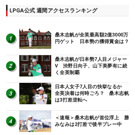
LPGA公式 週間アクセスランキング
桑木志帆が全英最高額2億3000万
1
円ゲット 日本勢の獲得賞金は？
桑木志帆が日本勢7人目メジャー
2
V 渋野日向子、山下美夢有に続
く全英制覇
日本人女子7人目の快挙なるか
3
全英決着は何時ごろ？ 桑木志帆
は3打差逆転へ
＜速報＞桑木志帆が首位浮上 勝
4
みなみは2打差で後半プレー中