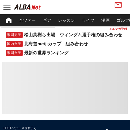
全ツアー
ギア
レッスン
ライフ
漫画
ゴルフ
メルマガ登録
松山英樹ら出場 ウィンダム選手権の組み合わせ
米国男子
北海道meijiカップ 組み合わせ
国内女子
最新の世界ランキング
米国女子
LPGAツアー
米国女子