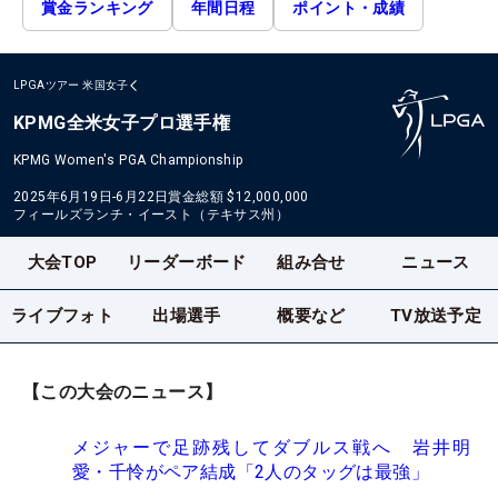
賞金ランキング
年間日程
ポイント・成績
LPGAツアー
米国女子
KPMG全米女子プロ選手権
KPMG Women's PGA Championship
2025年6月19日-6月22日
賞金総額
$12,000,000
フィールズランチ・イースト（テキサス州）
大会TOP
リーダーボード
組み合せ
ニュース
ライブフォト
出場選手
概要など
TV放送予定
【この大会のニュース】
メジャーで足跡残してダブルス戦へ 岩井明
愛・千怜がペア結成「2人のタッグは最強」