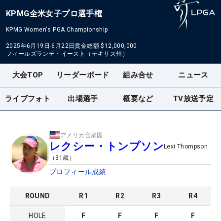
KPMG全米女子プロ選手権
KPMG Women's PGA Championship
2025年6月19日-6月22日
賞金総額
$12,000,000
フィールズランチ・イースト（テキサス州）
大会TOP
リーダーボード
組み合せ
ニュース
ライブフォト
出場選手
概要など
TV放送予定
アメリカ合衆国
レクシー・トンプソン
Lexi Thompson
（
31
歳）
プロフィール
成績
ROUND
R
1
R
2
R
3
R
4
HOLE
F
F
F
F