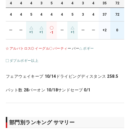
4
4
4
3
5
4
4
3
4
35
72
4
4
5
4
4
4
5
3
4
37
72
ー
ー
ー
ー
ー
+2
0
+1
+1
+1
-1
アルバトロス
イーグル
バーティ
ー パー
ボギー
ダブルボギー以上
フェアウェイキープ
10/14
ドライビングディスタンス
258.5
パット数
28
パーオン
10/18
サンドセーブ
0/1
部門別ランキング サマリー