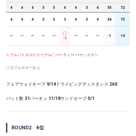
4
4
4
3
5
4
4
3
4
35
72
4
4
4
3
5
3
4
3
4
34
75
ー
ー
ー
ー
ー
ー
ー
ー
-1
+3
-1
アルバトロス
イーグル
バーティ
ー パー
ボギー
ダブルボギー以上
フェアウェイキープ
9/14
ドライビングディスタンス
260
パット数
31
パーオン
11/18
サンドセーブ
0/1
ROUND
2
4
位