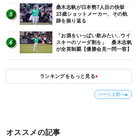
桑木志帆が日本勢7人目の快挙
5
23歳ショットメーカー、その軌
跡を振り返る
「お酒をいっぱい飲みたい…ウイ
6
スキーのソーダ割を」 桑木志帆
が全英制覇【優勝会見一問一答】
ランキングをもっと見る
ページ上部へ
オススメの記事