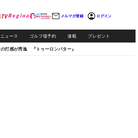
メルマガ登録
ログイン
Sニュース
ゴルフ場予約
連載
プレゼント
しの打感が秀逸 『トゥーロンパター』