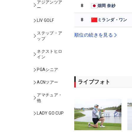
アジアンツア
8
畑岡 奈紗
ー
8
ミランダ・ワン
LIV GOLF
ステップ・ア
順位の続きを見る
ップ
ネクストヒロ
イン
PGAシニア
ライブフォト
ACNツアー
アマチュア・
他
LADY GO CUP