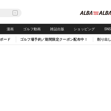
漫画
ゴルフ動画
雑誌出版
ショッピング
SN
ボード
ゴルフ場予約／期間限定クーポン配布中！
削り出