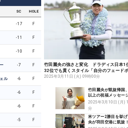
4
SC
HOLE
-17
F
-11
F
-10
F
竹田麗央の強さと変化 ドラディス日本1
ー
-7
F
32位でも貫くスタイル「自分のフェード
飛ばす」
2025年3月11日 (火) 09時00分
ェル
-6
F
竹田麗央が凱旋帰国、
-6
F
以上の祝福メッセー
部返しました」 4月
2025年3月10日 (月) 
-6
F
アー出場へ
分
米ツアー2勝目を挙げ
-5
F
央が羽田空港に凱旋
画】