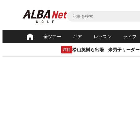
全ツアー
ギア
レッスン
ライフ
松山英樹ら出場 米男子リーダー
注目