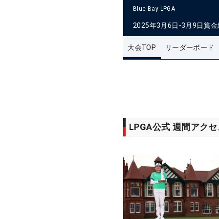
Blue Bay LPGA
2025年3月6日-3月9日
賞金
大会TOP
リーダーボード
LPGA公式 週間アク