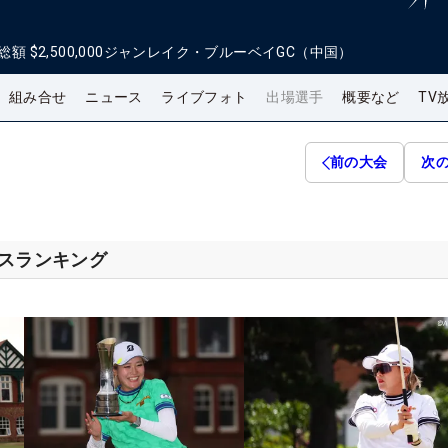
総額
$2,500,000
ジャンレイク・ブルーベイGC（中国）
組み合せ
ニュース
ライブフォト
出場選手
概要など
TV
前の大会
次
セスランキング