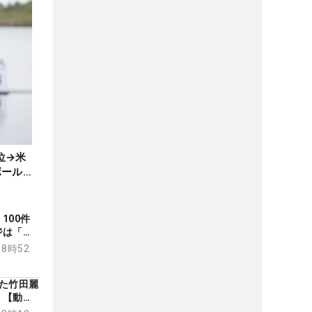
位→米
ボールで
100件
ジは「全
に日本ツ
18時52
た竹田麗
！【動