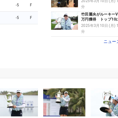
2025年3月10日 (月) 
-5
F
分
竹田麗央がルーキーVで
-5
F
万円獲得 トップ10
5人…大会総額の“3割
2025年3月10日 (月) 
稼ぎ
分
ニュー