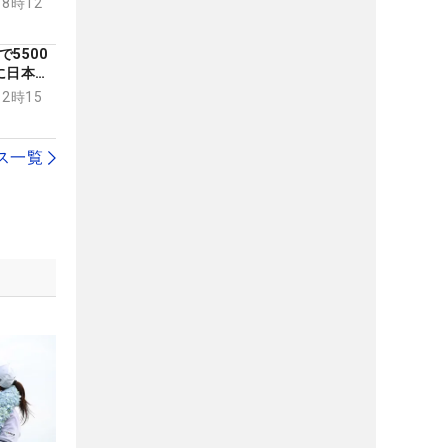
18時12
5500
に日本勢
超”を荒
12時15
ス一覧