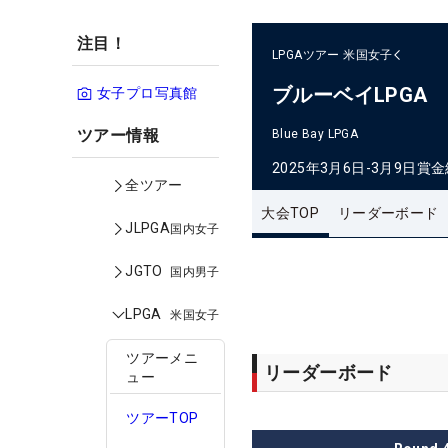
注目！
LPGAツアー
米国女子
ブルーベイLPGA
女子プロ写真館
ツアー情報
Blue Bay LPGA
2025年3月6日-3月9日
賞金
全ツアー
大会TOP
リーダーボード
JLPGA
国内女子
JGTO
国内男子
LPGA
米国女子
ツアーメニ
リーダーボード
ュー
ツアーTOP