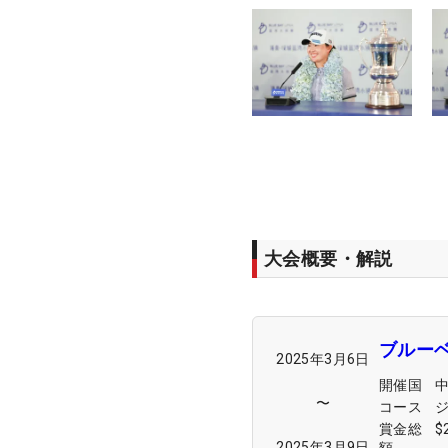
大会概要・解説
ブルーベ
2025年3月6日
開催国
〜
コース
賞金総
$
2025年3月9日
額