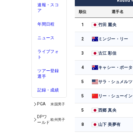
Round
速報・スコ
ア
順位
選手名
年間日程
1
竹田 麗央
ニュース
2
ミンジー・リー
ライブフォ
3
古江 彩佳
ト
4
キャシー・ポータ
ツアー登録
選手
5
サラ・シュメルツ
記録・成績
5
リー・シューイン
PGA
米国男子
5
西郷 真央
DPワ
欧州男子
ールド
8
山下 美夢有