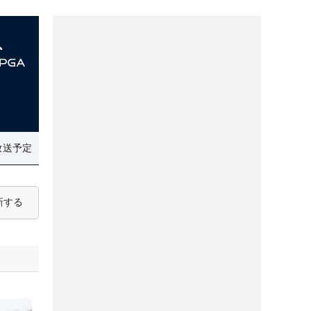
放送予定
新する