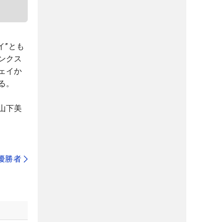
イ”とも
ンクス
ェイか
る。
山下美
代優勝者