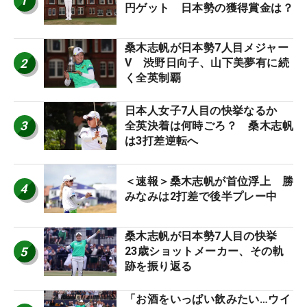
1
円ゲット 日本勢の獲得賞金は？
桑木志帆が日本勢7人目メジャー
2
V 渋野日向子、山下美夢有に続
く全英制覇
日本人女子7人目の快挙なるか
3
全英決着は何時ごろ？ 桑木志帆
は3打差逆転へ
＜速報＞桑木志帆が首位浮上 勝
4
みなみは2打差で後半プレー中
桑木志帆が日本勢7人目の快挙
5
23歳ショットメーカー、その軌
跡を振り返る
「お酒をいっぱい飲みたい…ウイ