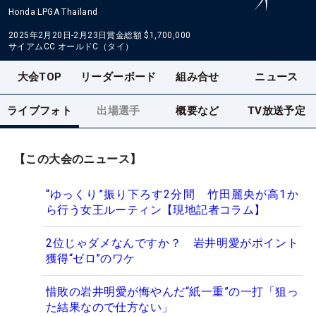
Honda LPGA Thailand
2025年2月20日-2月23日
賞金総額
$1,700,000
サイアムCC オールドC（タイ）
大会TOP
リーダーボード
組み合せ
ニュース
ライブフォト
出場選手
概要など
TV放送予定
【この大会のニュース】
“ゆっくり”振り下ろす2分間 竹田麗央が高1か
ら行う女王ルーティン【現地記者コラム】
2位じゃダメなんですか？ 岩井明愛がポイント
獲得“ゼロ”のワケ
惜敗の岩井明愛が悔やんだ“紙一重”の一打「狙っ
た結果なので仕方ない」