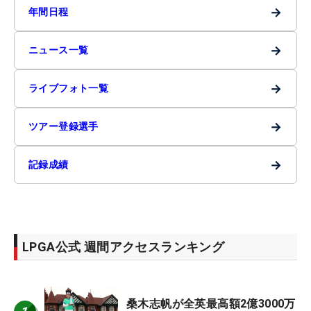
→
年間日程
→
ニュース一覧
→
ライブフォト一覧
→
ツアー登録選手
→
記録成績
LPGA公式 週間アクセスランキング
桑木志帆が全英最高額2億3000万