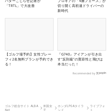
パターこじらせ記者が
プロギアの「4層フェース」が
「TRTL」で大改善
切り開く高初速ドライバーの
新時代
【ゴルフ場予約】女性プレー
『G740』アイアンが引き出
フィ2名無料プランが予約でき
す“反則級”の寛容性と飛びは
る！
本当だった！
Recommended by
ゴルフ総合サイト ALBA
米国女
ホンダLPGAタイラ
ライブフォ
Net
子
ンド
ト