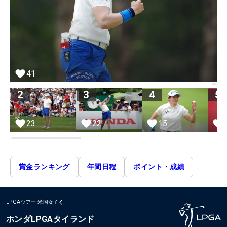
41
2
3
4
5
15
23
22
賞金ランキング
年間日程
ポイント・成績
LPGAツアー
米国女子
ホンダLPGAタイランド