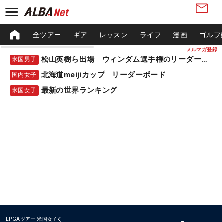
全ツアー
ギア
レッスン
ライフ
漫画
ゴルフ
メルマガ登録
松山英樹ら出場 ウィンダム選手権のリーダーボード
米国男子
北海道meijiカップ リーダーボード
国内女子
最新の世界ランキング
米国女子
LPGAツアー
米国女子