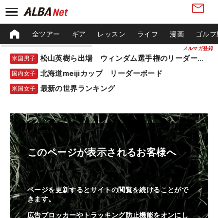
全ツアー
ギア
レッスン
ライフ
漫画
ゴルフ
メルマガ登録
松山英樹ら出場 ウィンダム選手権のリーダーボード
米国男子
北海道meijiカップ リーダーボード
国内女子
最新の世界ランキング
米国女子
このページが表示されるお客様へ
ページを更新するとサイトの閲覧を続けることがで
きます。
広告ブロッカーやトラッキング防止機能をオンにし