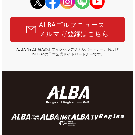
ALBAゴルフニュース
メルマガ登録はこちら
ALBA NetはR&Aのオフィシャルデジタルパートナー、および
USLPGAの日本公式サイトパートナーです。