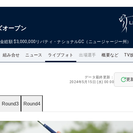
ズオープン
金総額
$3,000,000
リバティ・ナショナルGC（ニュージャージー州）
組み合せ
ニュース
ライブフォト
出場選手
概要など
TV
データ最終更新：
更
2024年5月15日 (水) 00:00
Round3
Round4