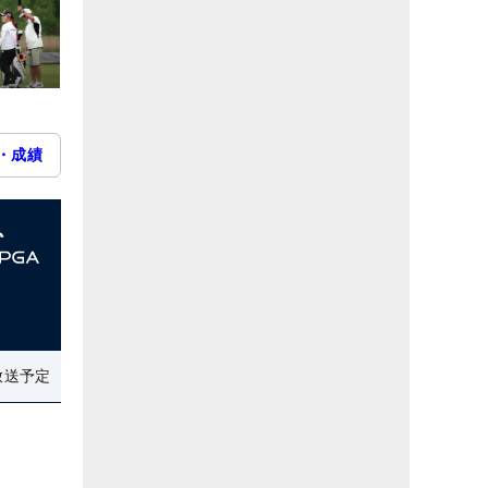
・成績
放送予定