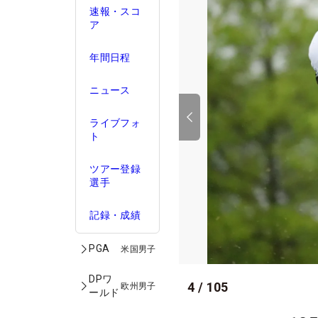
速報・スコ
ア
年間日程
ニュース
ライブフォ
ト
ツアー登録
選手
記録・成績
PGA
米国男子
DPワ
4
/
105
欧州男子
ールド