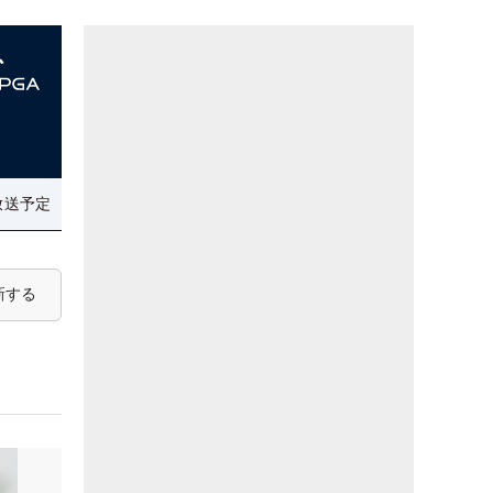
放送予定
新する