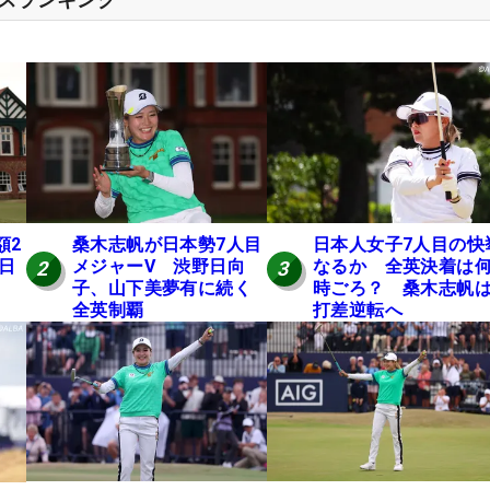
額2
桑木志帆が日本勢7人目
日本人女子7人目の快
 日
メジャーV 渋野日向
なるか 全英決着は
2
3
子、山下美夢有に続く
時ごろ？ 桑木志帆は
全英制覇
打差逆転へ