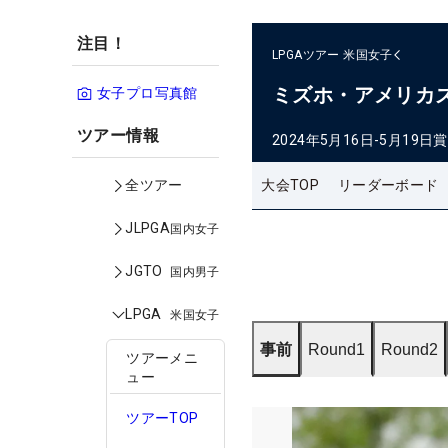
注目！
LPGAツアー
米国女子
ミズホ・アメリカ
女子プロ写真館
ツアー情報
2024年5月16日-5月19日
賞
大会TOP
リーダーボード
全ツアー
JLPGA
国内女子
JGTO
国内男子
LPGA
米国女子
事前
Round1
Round2
ツアーメニ
ュー
ツアーTOP