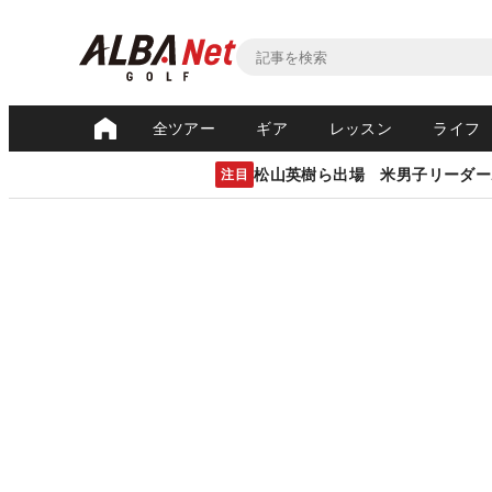
全ツアー
ギア
レッスン
ライフ
松山英樹ら出場 米男子リーダー
注目