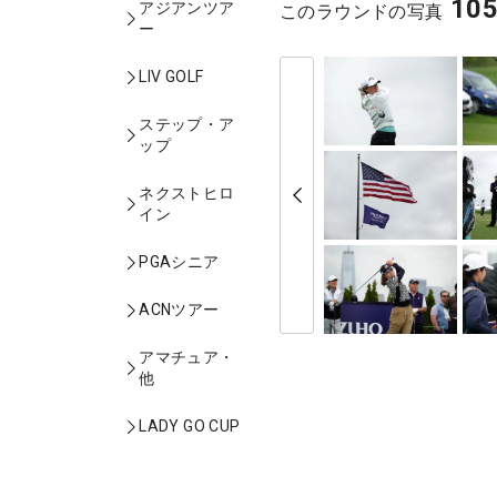
10
アジアンツア
このラウンドの写真
ー
LIV GOLF
ステップ・ア
ップ
ネクストヒロ
イン
PGAシニア
ACNツアー
アマチュア・
他
LADY GO CUP