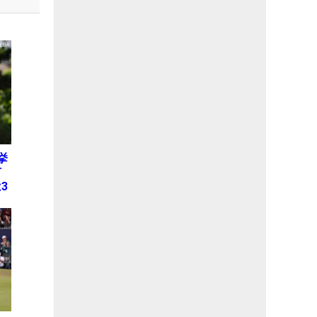
挙
何
3