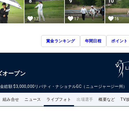
8
9
10
17
17
16
賞金ランキング
年間日程
ポイント
ズオープン
金総額
$3,000,000
リバティ・ナショナルGC（ニュージャージー州）
組み合せ
ニュース
ライブフォト
出場選手
概要など
TV