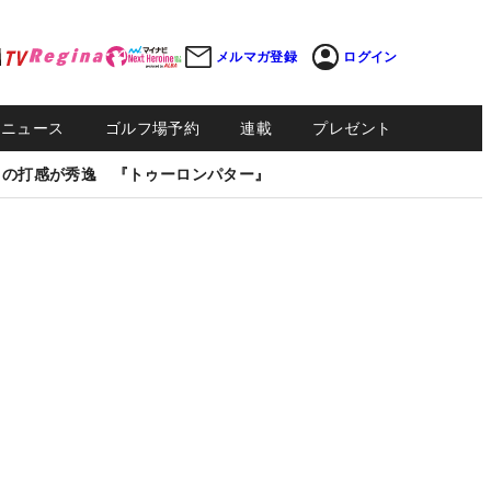
メルマガ登録
ログイン
Sニュース
ゴルフ場予約
連載
プレゼント
しの打感が秀逸 『トゥーロンパター』