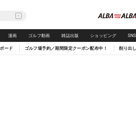
漫画
ゴルフ動画
雑誌出版
ショッピング
SN
ボード
ゴルフ場予約／期間限定クーポン配布中！
削り出