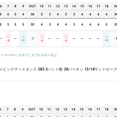
6
7
8
9
OUT
10
11
12
13
14
15
16
17
18
I
5
4
5
4
36
5
3
4
5
3
4
4
4
4
3
5
3
5
5
35
4
3
4
4
3
4
4
4
5
3
ー
ー
-1
ー
ー
ー
ー
ー
ー
-
+1
+1
-1
-1
-1
ティ
ー パー
ボギー
ダブルボギー以上
イビングディスタンス
283.5
パット数
28
パーオン
13/18
サンドセー
6
7
8
9
OUT
10
11
12
13
14
15
16
17
18
I