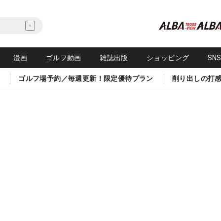
漫画
ゴルフ動画
雑誌出版
ショッピング
SN
ゴルフ場予約／毎週更新！限定優待プラン
削り出しの打