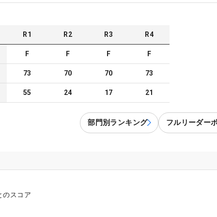
R
1
R
2
R
3
R
4
F
F
F
F
73
70
70
73
55
24
17
21
部門別ランキング
フルリーダー
とのスコア