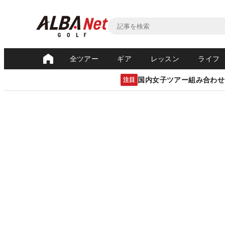
全ツアー
ギア
レッスン
ライフ
国内女子ツアー組み合わせ
注目