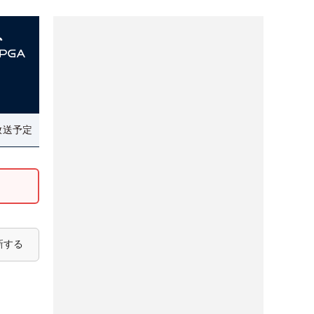
放送予定
新する