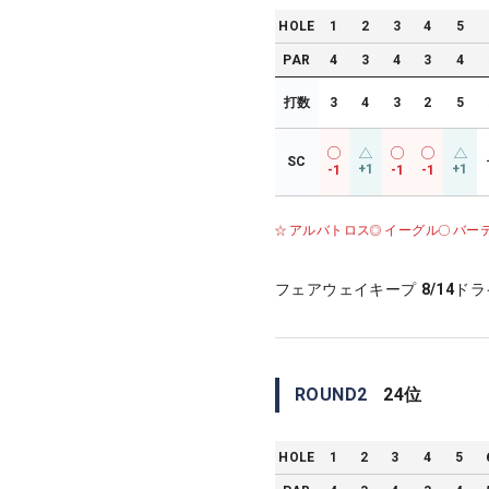
HOLE
1
2
3
4
5
PAR
4
3
4
3
4
打数
3
4
3
2
5
SC
+1
+1
-1
-1
-1
アルバトロス
イーグル
バー
フェアウェイキープ
8/14
ドラ
ROUND
2
24
位
HOLE
1
2
3
4
5