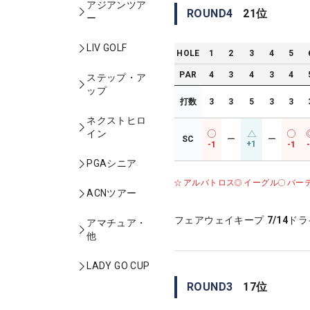
アジアンツア
ROUND
4
21
位
ー
LIV GOLF
HOLE
1
2
3
4
5
PAR
4
3
4
3
4
ステップ・ア
ップ
打数
3
3
5
3
3
ネクストヒロ
イン
SC
ー
ー
+1
-1
-1
PGAシニア
アルバトロス
イーグル
バー
ACNツアー
フェアウェイキープ
7/14
ドラ
アマチュア・
他
LADY GO CUP
ROUND
3
17
位