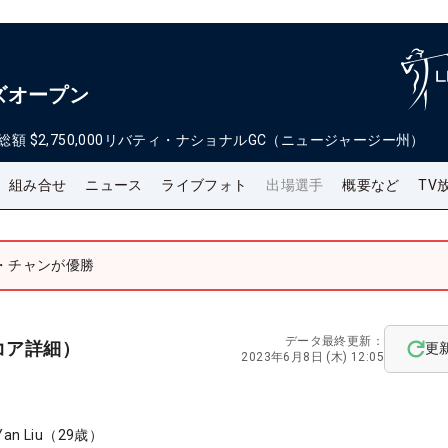
ズオープン
総額
$2,750,000
リバティ・ナショナルGC（ニュージャージー州）
組み合せ
ニュース
ライブフォト
出場選手
概要など
TV
・チャンが優勝
データ最終更新：
コア詳細）
更
2023年6月8日 (木) 12:05
Yan Liu
（
29
歳）