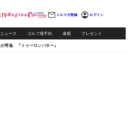
メルマガ登録
ログイン
Sニュース
ゴルフ場予約
連載
プレゼント
感が秀逸 『トゥーロンパター』