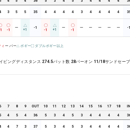
5
4
5
4
36
5
3
4
5
3
4
4
4
4
3
4
3
5
5
35
4
4
4
4
3
4
4
4
4
3
ー
-1
ー
ー
ー
ー
ー
ー
-
+1
+1
-1
-1
-1
-1
ティ
ー パー
ボギー
ダブルボギー以上
イビングディスタンス
274.5
パット数
28
パーオン
11/18
サンドセー
6
7
8
9
OUT
10
11
12
13
14
15
16
17
18
I
5
4
5
4
36
5
3
4
5
3
4
4
4
4
3
4
4
7
3
37
5
3
4
5
3
4
4
4
4
3