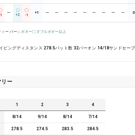
ー
+1
ー
ー
ー
ー
ー
ー
ー
ー
ー
0
+2
-1
-1
ティ
ー パー
ボギー
ダブルボギー以上
イビングディスタンス
278.5
パット数
32
パーオン
14/18
サンドセー
マリー
1
2
3
4
8/14
9/14
8/14
7/14
278.5
274.5
283.5
284.5