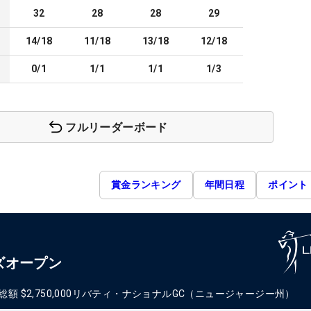
32
28
28
29
14/18
11/18
13/18
12/18
0/1
1/1
1/1
1/3
フルリーダーボード
賞金ランキング
年間日程
ポイント
ズオープン
総額
$2,750,000
リバティ・ナショナルGC（ニュージャージー州）