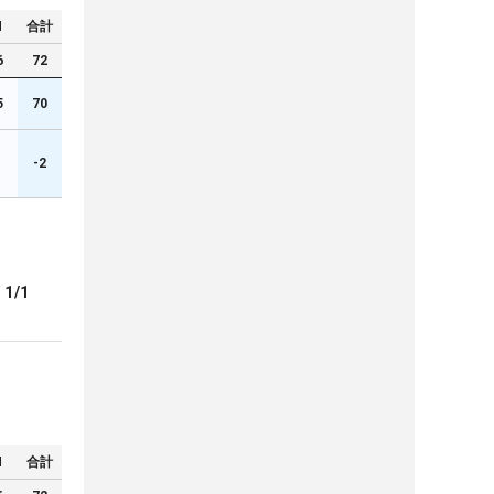
N
合計
6
72
5
70
1
-2
ブ
1/1
N
合計