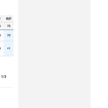
N
合計
6
72
0
73
4
+1
ブ
1/3