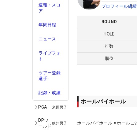
速報・スコ
プロフィール
成績
ア
ROUND
年間日程
HOLE
ニュース
打数
ライブフォ
順位
ト
ツアー登録
選手
記録・成績
ホールバイホール
PGA
米国男子
DPワ
ホールバイホール = ホールご
欧州男子
ールド