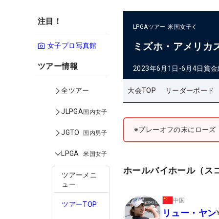
注目！
LPGAツアー
米国女子
ミズホ・アメリカ
女子プロ写真館
ツアー情報
2023年6月1日-6月4日
賞金
大会TOP
リーダーボード
全ツアー
JLPGA
国内女子
※プレーオフの末にローズ
JGTO
国内男子
LPGA
米国女子
ホールバイホール（ス
ツアーメニ
ュー
中国
ツアーTOP
リュー・ヤン