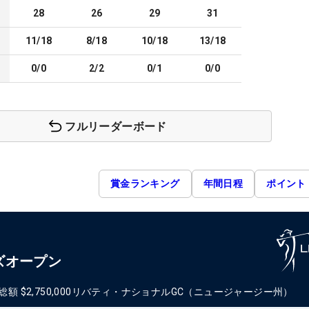
28
26
29
31
11/18
8/18
10/18
13/18
0/0
2/2
0/1
0/0
フルリーダーボード
賞金ランキング
年間日程
ポイント
ズオープン
総額
$2,750,000
リバティ・ナショナルGC（ニュージャージー州）