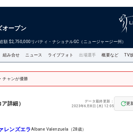
ズオープン
総額
$2,750,000
リバティ・ナショナルGC（ニュージャージー州）
組み合せ
ニュース
ライブフォト
出場選手
概要など
TV
・チャンが優勝
データ最終更新：
コア詳細）
更
2023年6月8日 (木) 12:05
ァレンズエラ
Albane Valenzuela
（
28
歳）