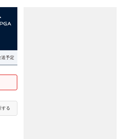
放送予定
新する