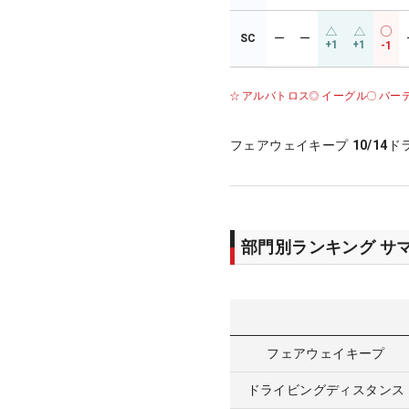
SC
ー
ー
+1
+1
-1
アルバトロス
イーグル
バー
フェアウェイキープ
10/14
ド
部門別ランキング サ
フェアウェイキープ
ドライビングディスタンス