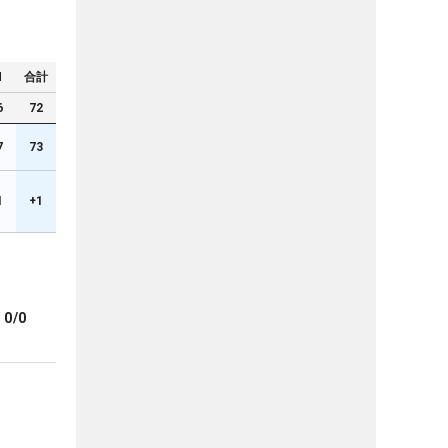
N
合計
6
72
7
73
1
+1
ブ
0/0