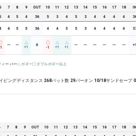
6
7
8
9
OUT
10
11
12
13
14
15
16
17
18
I
5
4
5
4
36
5
3
4
5
3
4
4
4
4
3
4
4
5
5
36
4
4
5
5
3
4
4
4
4
3
ー
ー
0
ー
ー
ー
ー
ー
ー
+
+1
+1
+1
-1
-1
ティ
ー パー
ボギー
ダブルボギー以上
イビングディスタンス
268
パット数
29
パーオン
10/18
サンドセーブ
0
6
7
8
9
OUT
10
11
12
13
14
15
16
17
18
I