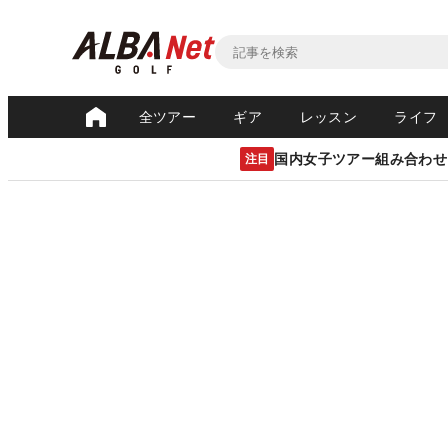
全ツアー
ギア
レッスン
ライフ
国内女子ツアー組み合わせ
注目