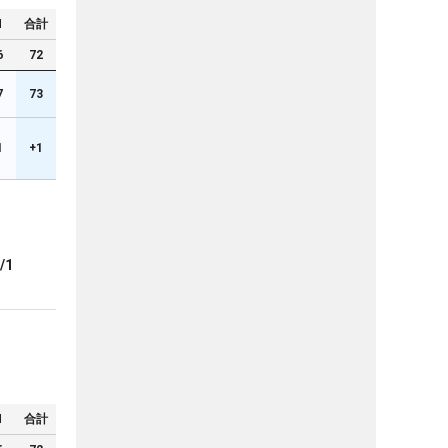
N
合計
6
72
7
73
1
+1
/1
N
合計