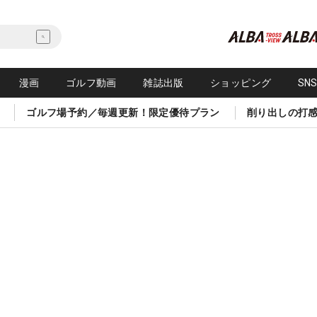
漫画
ゴルフ動画
雑誌出版
ショッピング
SN
ゴルフ場予約／毎週更新！限定優待プラン
削り出しの打