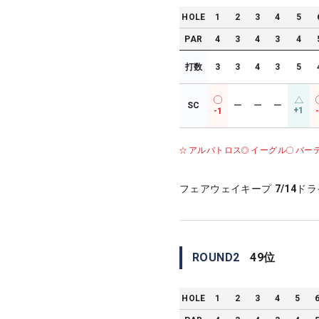
HOLE
1
2
3
4
5
PAR
4
3
4
3
4
打数
3
3
4
3
5
SC
ー
ー
ー
+1
-1
アルバトロス
イーグル
バー
フェアウェイキープ
7/14
ドラ
ROUND
2
49
位
HOLE
1
2
3
4
5