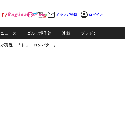
メルマガ登録
ログイン
Sニュース
ゴルフ場予約
連載
プレゼント
感が秀逸 『トゥーロンパター』