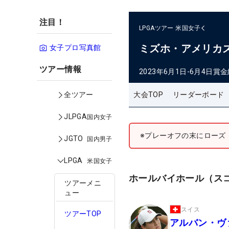
注目！
LPGAツアー
米国女子
ミズホ・アメリカ
女子プロ写真館
ツアー情報
2023年6月1日-6月4日
賞金
大会TOP
リーダーボード
全ツアー
JLPGA
国内女子
※プレーオフの末にローズ
JGTO
国内男子
LPGA
米国女子
ホールバイホール（ス
ツアーメニ
ュー
スイス
ツアーTOP
アルバン・ヴ