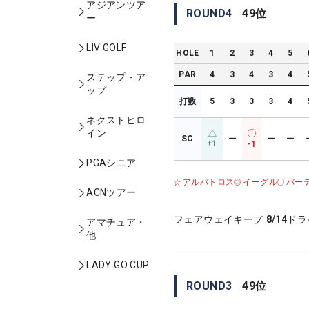
アジアンツア
ROUND
4
49
位
ー
LIV GOLF
HOLE
1
2
3
4
5
PAR
4
3
4
3
4
ステップ・ア
ップ
打数
5
3
3
3
4
ネクストヒロ
イン
SC
ー
ー
ー
+1
-1
PGAシニア
アルバトロス
イーグル
バー
ACNツアー
フェアウェイキープ
8/14
ドラ
アマチュア・
他
LADY GO CUP
ROUND
3
49
位