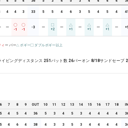
5
4
5
4
36
5
3
4
5
3
4
4
4
4
3
5
4
4
3
33
5
5
4
6
3
5
4
5
4
4
ー
ー
-3
ー
ー
ー
ー
ー
+
+2
+1
+1
+1
-1
-1
ティ
ー パー
ボギー
ダブルボギー以上
ライビングディスタンス
251
パット数
26
パーオン
8/18
サンドセーブ
2
6
7
8
9
OUT
10
11
12
13
14
15
16
17
18
I
5
4
5
4
36
5
3
4
5
3
4
4
4
4
3
5
4
6
4
38
4
3
3
5
3
4
4
4
4
3