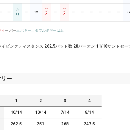
ー
ー
ー
+2
ー
ー
ー
ー
ー
ー
ー
-
+1
-1
-1
ティ
ー パー
ボギー
ダブルボギー以上
ライビングディスタンス
262.5
パット数
28
パーオン
11/18
サンドセー
マリー
1
2
3
4
10/14
10/14
7/14
8/14
262.5
251
268
247.5