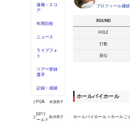
速報・スコ
プロフィール
成績
ア
ROUND
年間日程
HOLE
ニュース
打数
ライブフォ
順位
ト
ツアー登録
選手
記録・成績
ホールバイホール
PGA
米国男子
DPワ
ホールバイホール = ホールご
欧州男子
ールド