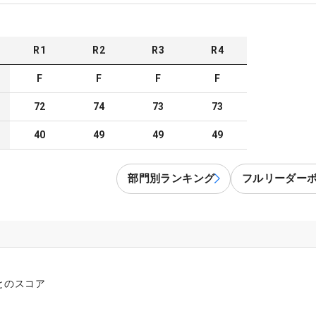
R
1
R
2
R
3
R
4
F
F
F
F
72
74
73
73
40
49
49
49
部門別ランキング
フルリーダー
とのスコア