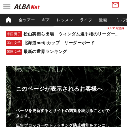
全ツアー
ギア
レッスン
ライフ
漫画
ゴルフ
メルマガ登録
松山英樹ら出場 ウィンダム選手権のリーダーボード
米国男子
北海道meijiカップ リーダーボード
国内女子
最新の世界ランキング
米国女子
このページが表示されるお客様へ
ページを更新するとサイトの閲覧を続けることがで
きます。
広告ブロッカーやトラッキング防止機能をオンにし