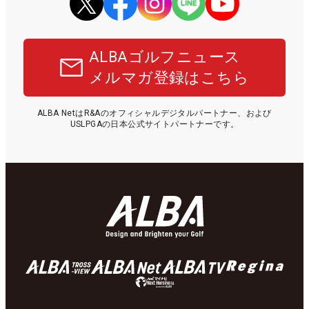
ALBAゴルフニュース
メルマガ登録はこちら
ALBA NetはR&Aのオフィシャルデジタルパートナー、および
USLPGAの日本公式サイトパートナーです。