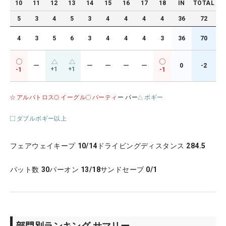
10
11
12
13
14
15
16
17
18
IN
TOTAL
5
3
4
5
3
4
4
4
4
36
72
4
3
5
6
3
4
4
4
3
36
70
ー
ー
ー
ー
ー
0
-2
+1
+1
-1
-1
アルバトロス
イーグル
バーティ
ー パー
ボギー
ダブルボギー以上
フェアウェイキープ
10/14
ドライビングディスタンス
284.5
パット数
30
パーオン
13/18
サンドセーブ
0/1
部門別ランキング サマリー