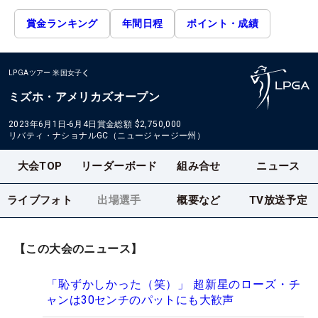
賞金ランキング
年間日程
ポイント・成績
LPGAツアー
米国女子
ミズホ・アメリカズオープン
2023年6月1日-6月4日
賞金総額
$2,750,000
リバティ・ナショナルGC（ニュージャージー州）
大会TOP
リーダーボード
組み合せ
ニュース
ライブフォト
出場選手
概要など
TV放送予定
【この大会のニュース】
「恥ずかしかった（笑）」 超新星のローズ・チ
ャンは30センチのパットにも大歓声