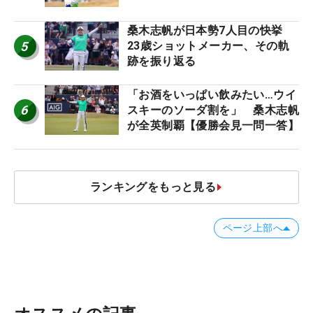
桑木志帆が日本勢7人目の快挙
5
23歳ショットメーカー、その軌
跡を振り返る
「お酒をいっぱい飲みたい…ウイ
6
スキーのソーダ割を」 桑木志帆
が全英制覇【優勝会見一問一答】
ランキングをもっと見る
ページ上部へ