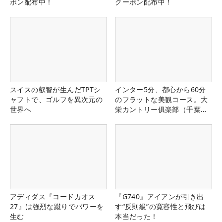
ポン配布中！
クーポン配布中！
スイスの叡智が生んだTPTシ
インター5分、都心から60分
ャフトで、ゴルフを異次元の
のフラットな美観コース。大
世界へ
栄カントリー俱楽部（千葉
県）
アディダス『コードカオス
『G740』アイアンが引き出
27』は強烈な蹴りでパワーを
す“反則級”の寛容性と飛びは
生む
本当だった！