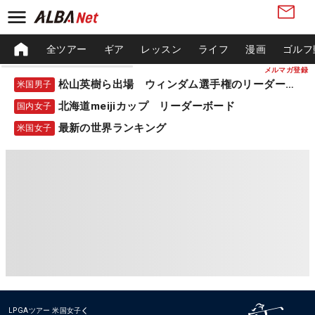
全ツアー
ギア
レッスン
ライフ
漫画
ゴルフ
メルマガ登録
松山英樹ら出場 ウィンダム選手権のリーダーボード
米国男子
北海道meijiカップ リーダーボード
国内女子
最新の世界ランキング
米国女子
LPGAツアー
米国女子