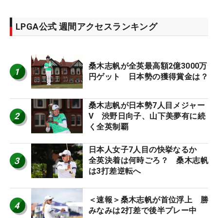
LPGA公式 週間アクセスランキング
桑木志帆が全英最高額2億3000万
1
円ゲット 日本勢の獲得賞金は？
桑木志帆が日本勢7人目メジャー
2
V 渋野日向子、山下美夢有に続
く全英制覇
日本人女子7人目の快挙なるか
3
全英決着は何時ごろ？ 桑木志帆
は3打差逆転へ
＜速報＞桑木志帆が首位浮上 勝
4
みなみは2打差で後半プレー中