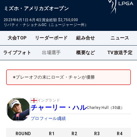
ミズホ・アメリカズオープン
2023年6月1日-6月4日
賞金総額
$2,750,000
リバティ・ナショナルGC（ニュージャージー州）
大会TOP
リーダーボード
組み合せ
ニュース
ライブフォト
出場選手
概要など
TV放送予定
※プレーオフの末にローズ・チャンが優勝
イングランド
チャーリー・ハル
Charley Hull
（
30
歳）
プロフィール
成績
ROUND
R
1
R
2
R
3
R
4