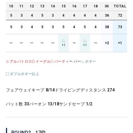
10
11
12
13
14
15
16
17
18
IN
TOTAL
5
3
4
5
3
4
4
4
4
36
72
5
3
4
5
3
5
4
5
4
38
73
ー
ー
ー
ー
ー
ー
ー
+2
+1
+1
+1
アルバトロス
イーグル
バーティ
ー パー
ボギー
ダブルボギー以上
フェアウェイキープ
8/14
ドライビングディスタンス
274
パット数
33
パーオン
13/18
サンドセーブ
1/2
ROUND
2
17
位