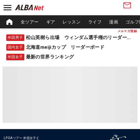
全ツアー
ギア
レッスン
ライフ
漫画
ゴルフ
メルマガ登録
松山英樹ら出場 ウィンダム選手権のリーダーボード
米国男子
北海道meijiカップ リーダーボード
国内女子
最新の世界ランキング
米国女子
LPGAツアー
米国女子