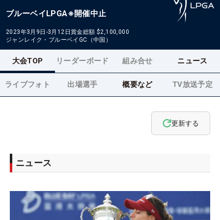
ブルーベイLPGA※開催中止
2023年3月9日-3月12日
賞金総額
$2,100,000
ジャンレイク・ブルーベイGC（中国）
大会TOP
リーダーボード
組み合せ
ニュース
ライブフォト
出場選手
概要など
TV放送予定
更新する
ニュース