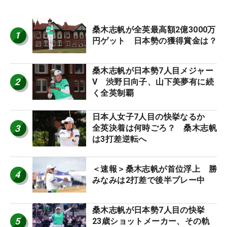
桑木志帆が全英最高額2億3000万
1
円ゲット 日本勢の獲得賞金は？
桑木志帆が日本勢7人目メジャー
2
V 渋野日向子、山下美夢有に続
く全英制覇
日本人女子7人目の快挙なるか
3
全英決着は何時ごろ？ 桑木志帆
は3打差逆転へ
＜速報＞桑木志帆が首位浮上 勝
4
みなみは2打差で後半プレー中
桑木志帆が日本勢7人目の快挙
5
23歳ショットメーカー、その軌