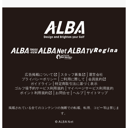
広告掲載について
スタッフ募集
運営会社
プライバシーポリシー
ご利用に際して
会員規約
ガイドライン
特定商取引法に基づく表示
ゴルフ場予約サービス利用規約
マイページサービス利用規約
ポイント利用規約
お問合せ
ヘルプ
サイトマップ
掲載されている全てのコンテンツの無断での転載、転用、コピー等は禁じま
す。
© ALBA Net