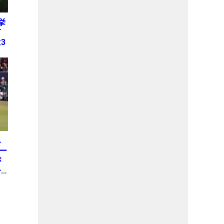
挙
何
3
み
ー
が
一