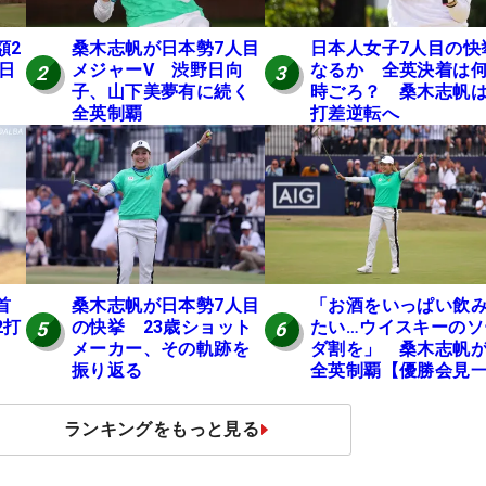
額2
桑木志帆が日本勢7人目
日本人女子7人目の快
 日
メジャーV 渋野日向
なるか 全英決着は
2
3
子、山下美夢有に続く
時ごろ？ 桑木志帆は
全英制覇
打差逆転へ
桑木志帆が日本勢7人目
「お酒をいっぱい飲
首
の快挙 23歳ショット
たい…ウイスキーのソ
2打
5
6
メーカー、その軌跡を
ダ割を」 桑木志帆
振り返る
全英制覇【優勝会見
問一答】
ランキングをもっと見る