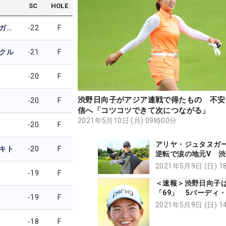
SC
HOLE
アリヤ・ジュタヌガーン
-22
F
クル
-21
F
-20
F
渋野日向子がアジア連戦で得たもの 不安
-20
F
信へ「コツコツできて次につながる」
2021年5月10日 (月) 09時00分
-20
F
アリヤ・ジュタヌガ
キト
-20
F
逆転で涙の地元V 
子は34位T
2021年5月9日 (日) 
-19
F
＜速報＞渋野日向子
「69」 5バーディ
-19
F
でホールアウト
2021年5月9日 (日) 
-18
F