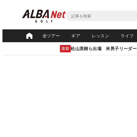
全ツアー
ギア
レッスン
ライフ
松山英樹ら出場 米男子リーダー
注目