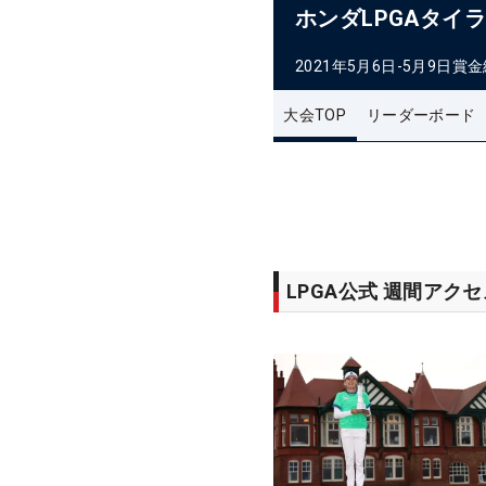
ホンダLPGAタイ
2021年5月6日-5月9日
賞金
大会TOP
リーダーボード
LPGA公式 週間アク