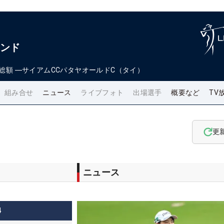
ランド
総額
―
サイアムCCパタヤオールドC（タイ）
組み合せ
ニュース
ライブフォト
出場選手
概要など
TV
更
ニュース
4