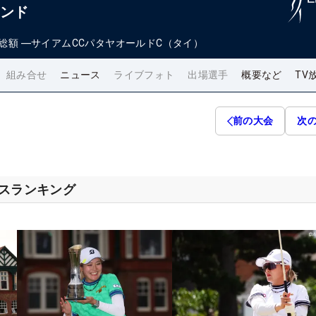
ランド
総額
―
サイアムCCパタヤオールドC（タイ）
組み合せ
ニュース
ライブフォト
出場選手
概要など
TV
前の大会
次
セスランキング