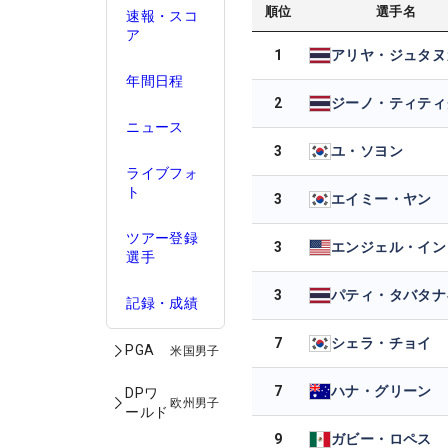
順位
選手名
速報・スコ
ア
1
年間日程
2
ジーノ・ティティ
ニュース
3
ユ・ソヨン
ライブフォ
ト
3
エイミー・ヤン
ツアー登録
3
エンジェル・イン
選手
3
パティ・タバタナ
記録・成績
7
シェラ・チョイ
PGA
米国男子
7
ハナ・グリーン
DPワ
欧州男子
ールド
9
ガビー・ロペス