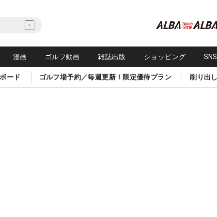
漫画
ゴルフ動画
雑誌出版
ショッピング
SN
ボード
ゴルフ場予約／毎週更新！限定優待プラン
削り出