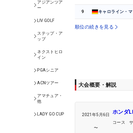
アジアンツア
ー
9
LIV GOLF
順位の続きを見る
ステップ・ア
ップ
ネクストヒロ
イン
PGAシニア
ACNツアー
大会概要・解説
アマチュア・
他
ホンダL
LADY GO CUP
2021年5月6日
コース
〜