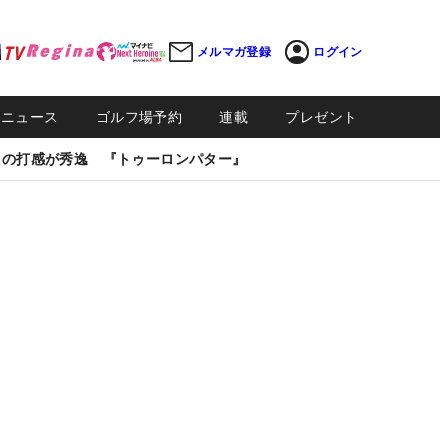
メルマガ登録
ログイン
Sニュース
ゴルフ場予約
連載
プレゼント
しの打感が秀逸 『トゥーロンパター』