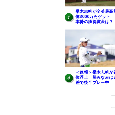
桑木志帆が全英最高
億3000万円ゲット
1
本勢の獲得賞金は？
＜速報＞桑木志帆が
位浮上 勝みなみは
4
差で後半プレー中