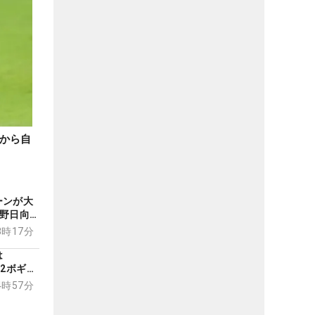
から自
ーンが大
渋野日向
18時17分
は
・2ボギー
14時57分