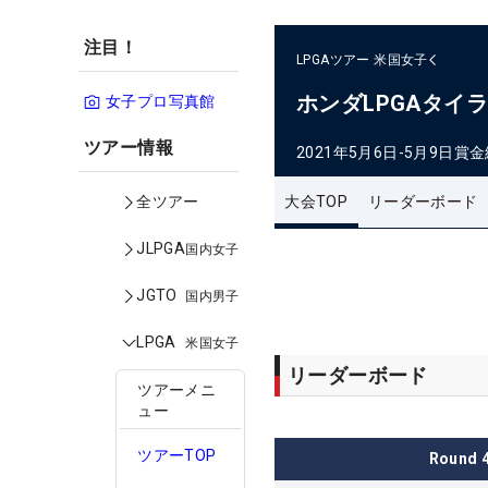
注目！
LPGAツアー
米国女子
ホンダLPGAタイ
女子プロ写真館
ツアー情報
2021年5月6日-5月9日
賞金
大会TOP
リーダーボード
全ツアー
JLPGA
国内女子
JGTO
国内男子
LPGA
米国女子
リーダーボード
ツアーメニ
ュー
ツアーTOP
Round