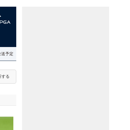
放送予定
新する