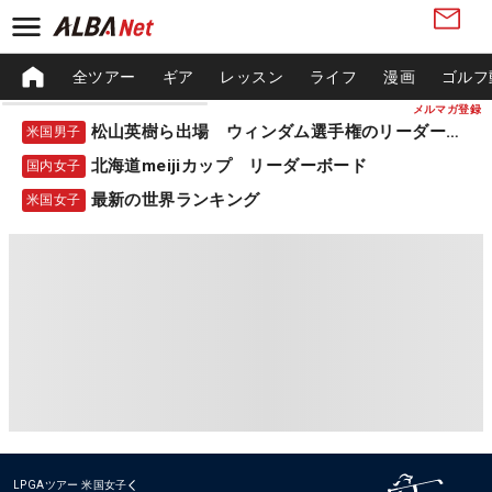
全ツアー
ギア
レッスン
ライフ
漫画
ゴルフ
メルマガ登録
松山英樹ら出場 ウィンダム選手権のリーダーボード
米国男子
北海道meijiカップ リーダーボード
国内女子
最新の世界ランキング
米国女子
LPGAツアー
米国女子