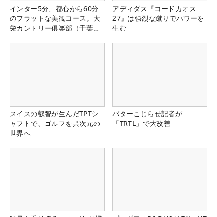
インター5分、都心から60分
アディダス『コードカオス
のフラットな美観コース。大
27』は強烈な蹴りでパワーを
栄カントリー俱楽部（千葉
生む
県）
スイスの叡智が生んだTPTシ
パターこじらせ記者が
ャフトで、ゴルフを異次元の
「TRTL」で大改善
世界へ