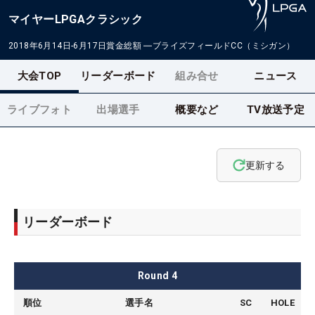
マイヤーLPGAクラシック
2018年6月14日-6月17日
賞金総額
―
ブライズフィールドCC（ミシガン）
大会TOP
リーダーボード
組み合せ
ニュース
ライブフォト
出場選手
概要など
TV放送予定
更新する
リーダーボード
Round
4
順位
選手名
SC
HOLE