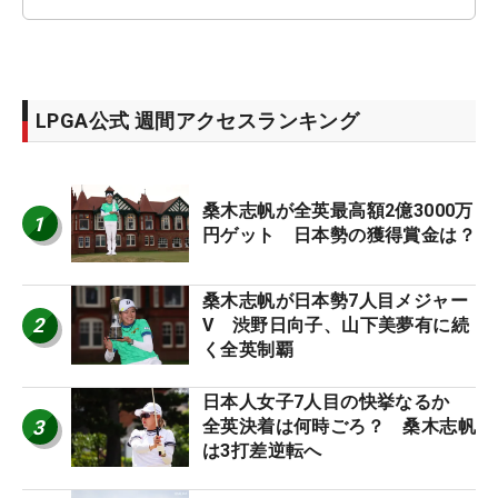
LPGA公式 週間アクセスランキング
桑木志帆が全英最高額2億3000万
1
円ゲット 日本勢の獲得賞金は？
桑木志帆が日本勢7人目メジャー
2
V 渋野日向子、山下美夢有に続
く全英制覇
日本人女子7人目の快挙なるか
3
全英決着は何時ごろ？ 桑木志帆
は3打差逆転へ