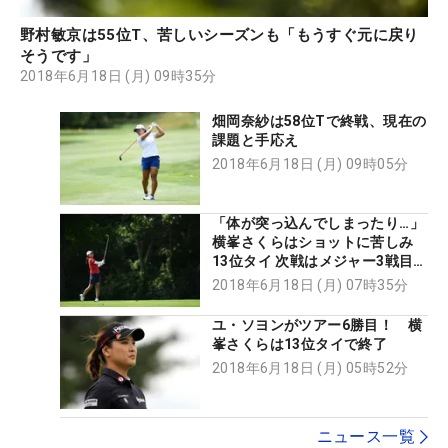
野村敏京は55位T、苦しいシーズンも「もうすぐ元に戻り
そうです」
2018年6月18日 (月) 09時35分
畑岡奈紗は58位Tで終戦、現在の
課題と手応え
2018年6月18日 (月) 09時05分
「体が突っ込んでしまったり…」
横峯さくらはショットに苦しみ
13位タイ 次戦はメジャー3戦目に
出場
2018年6月18日 (月) 07時35分
ユ・ソヨンがツアー6勝目！ 横
峯さくらは13位タイで終了
2018年6月18日 (月) 05時52分
ニュース一覧