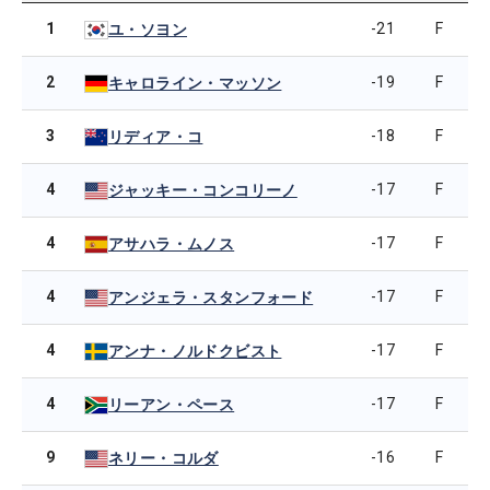
1
-21
F
ユ・ソヨン
2
-19
F
キャロライン・マッソン
3
-18
F
リディア・コ
4
-17
F
ジャッキー・コンコリーノ
4
-17
F
アサハラ・ムノス
4
-17
F
アンジェラ・スタンフォード
4
-17
F
アンナ・ノルドクビスト
4
-17
F
リーアン・ペース
9
-16
F
ネリー・コルダ