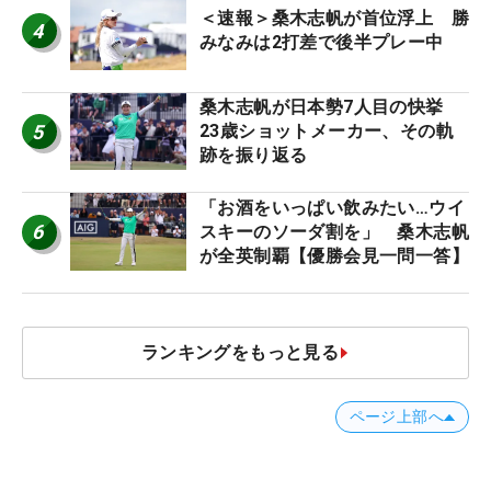
＜速報＞桑木志帆が首位浮上 勝
4
みなみは2打差で後半プレー中
桑木志帆が日本勢7人目の快挙
5
23歳ショットメーカー、その軌
跡を振り返る
「お酒をいっぱい飲みたい…ウイ
6
スキーのソーダ割を」 桑木志帆
が全英制覇【優勝会見一問一答】
ランキングをもっと見る
ページ上部へ