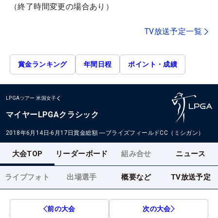
（終了時間変更の場合あり）
TV放送予定一覧
賞金ランキング
年間日程
ポイント・成績
LPGAツアー
米国女子
マイヤーLPGAクラシック
2018年6月14日-6月17日
賞金総額
―
ブライズフィールドCC（ミシガン）
大会TOP
リーダーボード
組み合せ
ニュース
ライブフォト
出場選手
概要など
TV放送予定
前の大会
次の大会