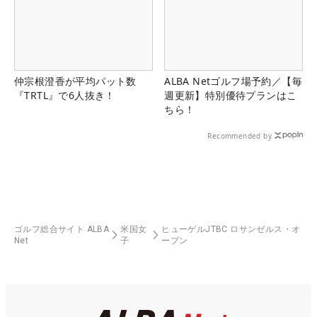
仲宗根澄香が平均パット数
ALBA Netゴルフ場予約／【毎
『TRTL』で6人抜き！
週更新】特別優待プランはこ
ちら！
Recommended by
ゴルフ総合サイト ALBA
米国女
ヒューゲルJTBC ロサンゼルス・オ
Net
子
ープン