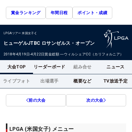
賞金ランキング
年間日程
ポイント・成績
LPGAツアー
米国女子
ヒューゲルJTBC ロサンゼルス・オープン
2018年4月19日-4月22日
賞金総額
―
ウィルシェアCC（カリフォルニア）
大会TOP
リーダーボード
組み合せ
ニュース
ライブフォト
出場選手
概要など
TV放送予定
前の大会
次の大会
LPGA (米国女子) メニュー