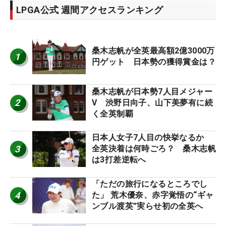
LPGA公式 週間アクセスランキング
桑木志帆が全英最高額2億3000万
1
円ゲット 日本勢の獲得賞金は？
桑木志帆が日本勢7人目メジャー
2
V 渋野日向子、山下美夢有に続
く全英制覇
日本人女子7人目の快挙なるか
3
全英決着は何時ごろ？ 桑木志帆
は3打差逆転へ
「ただの旅行になるところでし
4
た」 荒木優奈、赤字覚悟の“ギャ
ンブル渡英”実らせ初の全英へ