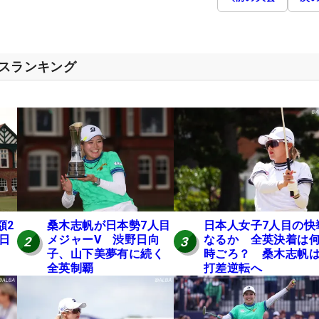
セスランキング
額2
桑木志帆が日本勢7人目
日本人女子7人目の快
 日
メジャーV 渋野日向
なるか 全英決着は
2
3
子、山下美夢有に続く
時ごろ？ 桑木志帆は
全英制覇
打差逆転へ