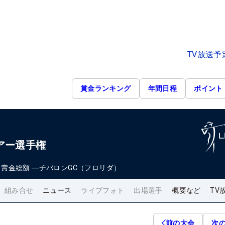
TV放送予
賞金ランキング
年間日程
ポイント
アー選手権
日
賞金総額
―
チバロンGC（フロリダ）
組み合せ
ニュース
ライブフォト
出場選手
概要など
TV
前の大会
次