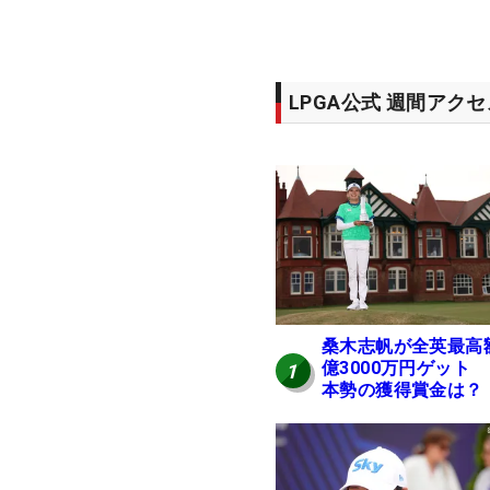
LPGA公式 週間アク
桑木志帆が全英最高
億3000万円ゲット
1
本勢の獲得賞金は？