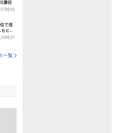
季2勝目
 07時05
首位で並
スもヒー
 20時21
ス一覧