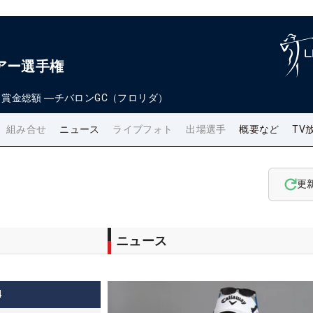
アー選手権
日
賞金総額
―
チバロンGC（フロリダ）
組み合せ
ニュース
ライブフォト
出場選手
概要など
TV
更
ニュース
4