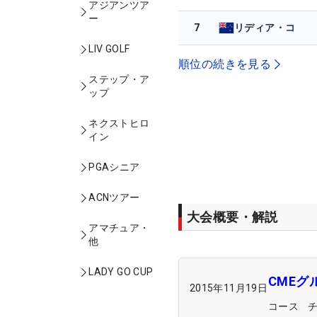
アジアンツア
ー
7
リディア・コ
LIV GOLF
順位の続きを見る
ステップ・ア
ップ
ネクストヒロ
イン
PGAシニア
ACNツアー
大会概要・解説
アマチュア・
他
LADY GO CUP
CME
2015年11月19日
コース