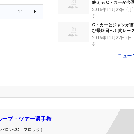
終える C・カーが今
2015年11月23日 (月)
-11
F
分
C・カーとジャンが
び最終日へ！賞レー
トアップ
2015年11月22日 (日)
分
ニュー
グループ・ツアー選手権
チバロンGC（フロリダ）