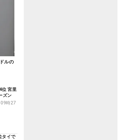
万ドルの
4位 宮里
ーズン
 09時27
位タイで