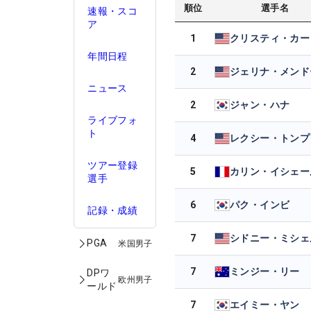
順位
選手名
速報・スコ
ア
1
クリスティ・カー
年間日程
2
ジェリナ・メンド
ニュース
2
ジャン・ハナ
ライブフォ
ト
4
レクシー・トンプ
ツアー登録
5
カリン・イシェー
選手
6
パク・インビ
記録・成績
7
シドニー・ミシェ
PGA
米国男子
7
ミンジー・リー
DPワ
欧州男子
ールド
7
エイミー・ヤン