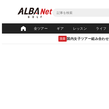
全ツアー
ギア
レッスン
ライフ
国内女子ツアー組み合わせ
注目