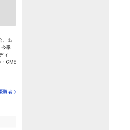
会。出
。今季
ディ
・CME
代優勝者