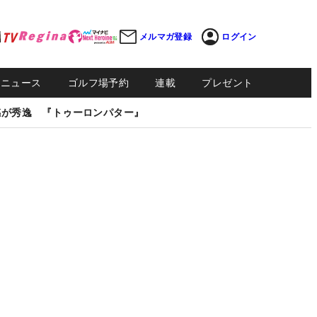
メルマガ登録
ログイン
Sニュース
ゴルフ場予約
連載
プレゼント
感が秀逸 『トゥーロンパター』