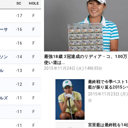
SC
HOLE
-17
F
ーサ
-16
F
-16
F
最強18歳 3冠達成のリディア・コ、100
ソン
-14
F
使い道は…
2015年11月24日 (火) 14時33分
ル
-13
F
最終戦で今季ベスト1
-12
F
藍が振り返る2015シ
2015年11月23日 (月)
ルズ
-11
F
分
-11
F
宮里藍は最終戦を14
-11
F