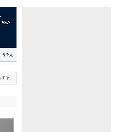
放送予定
新する