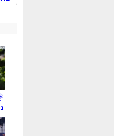
挙
何
3