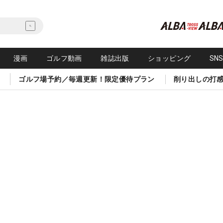
漫画
ゴルフ動画
雑誌出版
ショッピング
SN
ゴルフ場予約／毎週更新！限定優待プラン
削り出しの打