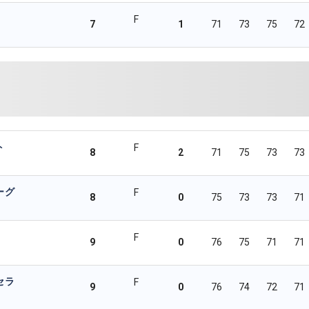
F
7
1
71
73
75
72
ト
F
8
2
71
75
73
73
ーグ
F
8
0
75
73
73
71
F
9
0
76
75
71
71
セラ
F
9
0
76
74
72
71