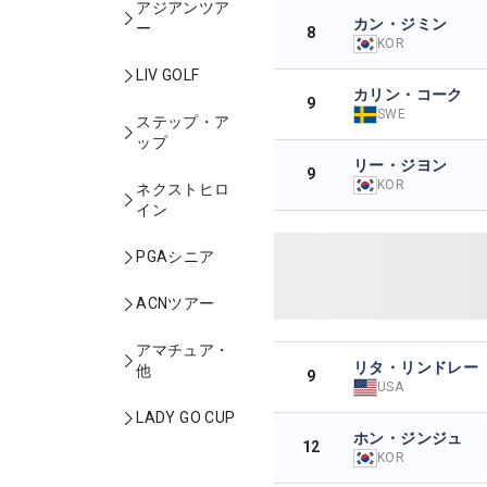
アジアンツア
カン・ジミン
ー
8
KOR
LIV GOLF
カリン・コーク
9
SWE
ステップ・ア
ップ
リー・ジヨン
9
KOR
ネクストヒロ
イン
PGAシニア
ACNツアー
アマチュア・
リタ・リンドレー
他
9
USA
LADY GO CUP
ホン・ジンジュ
12
KOR