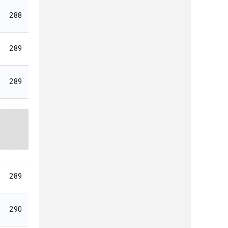
288
289
289
289
290