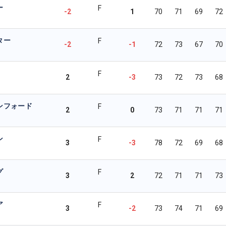
ー
F
-2
1
70
71
69
72
ター
F
-2
-1
72
73
67
70
F
2
-3
73
72
73
68
ンフォード
F
2
0
73
71
71
71
ン
F
3
-3
78
72
69
68
グ
F
3
2
72
71
71
73
ア
F
3
-2
73
74
71
69