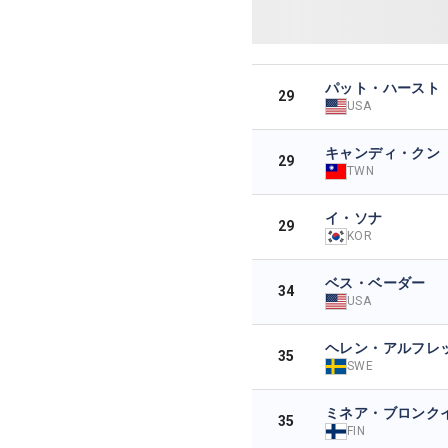
パット・ハースト
29
USA
キャンディ・クン
29
TWN
イ・ソナ
29
KOR
ベス・ベーダー
34
USA
ヘレン・アルフレ
35
SWE
ミネア・ブロンク
35
FIN