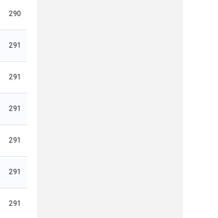
290
291
291
291
291
291
291