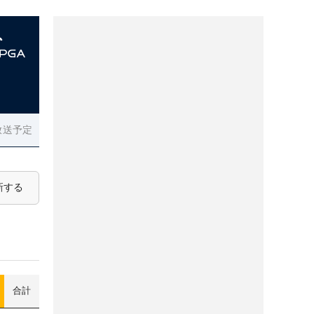
放送予定
新する
合計