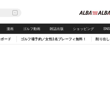
漫画
ゴルフ動画
雑誌出版
ショッピング
SN
ーボード
ゴルフ場予約／女性2名プレーフィ無料！
削り出し