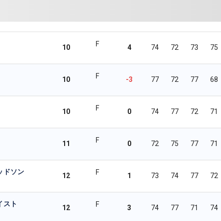
F
10
4
74
72
73
75
F
10
-3
77
72
77
68
F
10
0
74
77
72
71
F
11
0
72
75
77
71
ッドソン
F
12
1
73
74
77
72
イスト
F
12
3
74
77
71
74