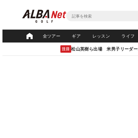
全ツアー
ギア
レッスン
ライフ
松山英樹ら出場 米男子リーダー
注目