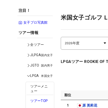
注目！
米国女子ゴルフ L
女子プロ写真館
ツアー情報
全ツアー
JLPGA
国内女子
LPGAツアー ROOKIE OF T
JGTO
国内男子
LPGA
米国女子
ツアーメニ
ュー
順位
ツアーTOP
1
原 英莉花