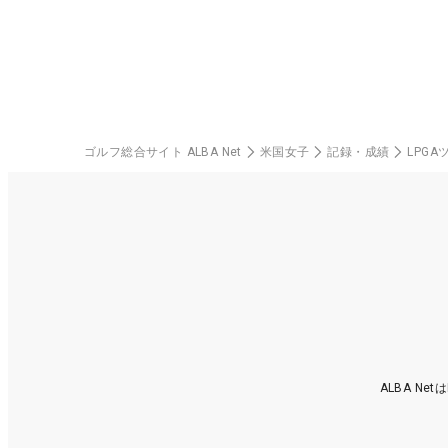
料
ゴルフ総合サイト ALBA Net
米国女子
記録・成績
LPGAツ
ALBA N