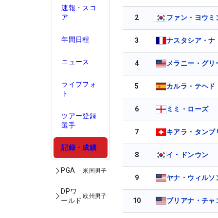
速報・スコ
ア
2
ファン・ヨウミ
年間日程
3
ナスタシア・ナ
ニュース
4
メラニー・グリ
ライブフォ
5
カルラ・テヘド
ト
6
ミミ・ローズ
ツアー登録
選手
7
キアラ・タンブ
記録・成績
8
イ・ドンウン
PGA
米国男子
9
ヤナ・ウィルソ
DPワ
欧州男子
10
ブリアナ・チャ
ールド