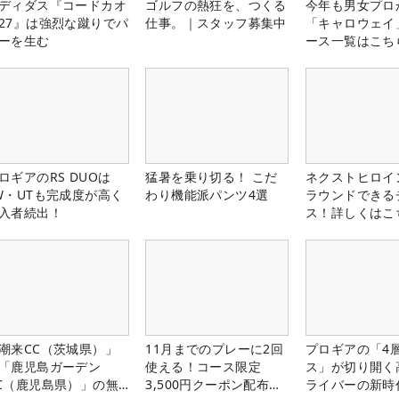
ディダス『コードカオ
ゴルフの熱狂を、つくる
今年も男女プロ
27』は強烈な蹴りでパ
仕事。｜スタッフ募集中
「キャロウェイ
ーを生む
ース一覧はこち
ロギアのRS DUOは
猛暑を乗り切る！ こだ
ネクストヒロイ
W・UTも完成度が高く
わり機能派パンツ4選
ラウンドできる
入者続出！
ス！詳しくはこ
潮来CC（茨城県）」
11月までのプレーに2回
プロギアの「4
「鹿児島ガーデン
使える！コース限定
ス」が切り開く
C（鹿児島県）」の無
3,500円クーポン配布
ライバーの新時