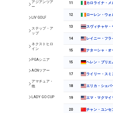
アジアンツア
11
カロライナ・メ
ー
12
ローレン・ウォ
LIV GOLF
13
スヴィチャヤ・
ステップ・ア
ップ
14
レイニー・フラ
ネクストヒロ
イン
15
ナターシャ・オ
PGAシニア
15
ヘレン・ブリエ
ACNツアー
17
ライリー・スミ
アマチュア・
18
エリカ・シェパ
他
LADY GO CUP
19
エマ・マクマイ
20
チャン・ユンセ