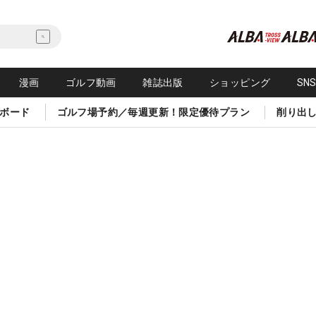
漫画
ゴルフ動画
雑誌出版
ショッピング
SN
ボード
ゴルフ場予約／毎週更新！限定優待プラン
削り出