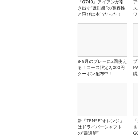
『G740』アイアンが引
ア
き出す“反則級”の寛容性
ス
と飛びは本当だった！
ワ
8-9月のプレーに2回使え
プ
る！コース限定2,000円
F
クーポン配布中！
購
新『TENSEIオレンジ』
「
はドライバーシャフト
＆
の“最適解”
G