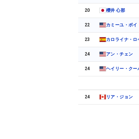
20
櫻井 心那
22
カミーユ・ボイ
23
カロライナ・ロ
24
アン・チェン
24
ヘイリー・クー
24
リア・ジョン