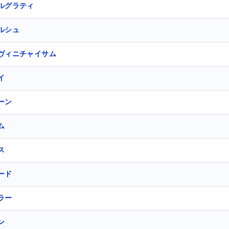
ルグラティ
ルシュ
ヴィニチャイサム
イ
ーン
ム
ス
ード
ラー
ン