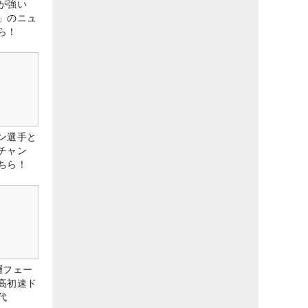
が強い
」のニュ
ら！
ン選手と
チャン
ちら！
層フェー
高初速ド
代