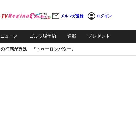
メルマガ登録
ログイン
Sニュース
ゴルフ場予約
連載
プレゼント
しの打感が秀逸 『トゥーロンパター』