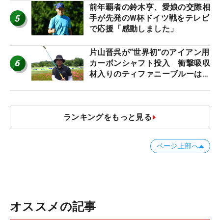
前年覇者の鈴木亨、愛娘の交際相
5
手が先発のW杯ドイツ戦をテレビ
で応援「感動しました」
片山晋呉が“世界初”のアイアン用
6
カーボンシャフト投入 衝撃吸収
材入りのティファニーブルーは
「体にやさしい」
ランキングをもっと見る
ページ上部へ
オススメの記事