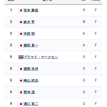
1
-9
F
宮本 勝昌
2
-8
F
鈴木 亨
3
-6
F
寺西 明
3
-6
F
横田 真一
5
-5
F
プラヤド・マークセン
5
-5
F
渡部 光洋
5
-5
F
崎山 武志
5
-5
F
野仲 茂
9
-2
F
溝口 英二