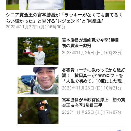
シニア賞金王の宮本勝昌が「ラッキーがなくても勝てるく
らい強かった」と挙げる“レジェンド”と“同級生”
2023年11月27日 (月) 08時30分
宮本勝昌が最終戦で今季3勝目
初の賞金王戴冠
2023年11月26日 (日) 16時23分
谷将貴コーチに教わってから絶好
調！ 横田真一が1Wのロフトを
「人生で初めて」10度にした理
由
2023年11月26日 (日) 10時21分
宮本勝昌が単独首位浮上 初の賞
金王＆今季3勝目王手
2023年11月25日 (土) 17時07分