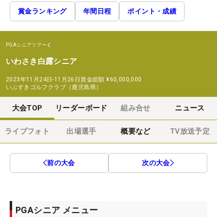
賞金ランキング
年間日程
ポイント・成績
PGAシニアツアー
いわさき白露シニア
2023年11月24日-11月26日
賞金総額
¥60,000,000
いぶすきゴルフクラブ（鹿児島県）
大会TOP
リーダーボード
組み合せ
ニュース
ライブフォト
出場選手
概要など
TV放送予定
前の大会
次の大会
PGAシニア メニュー