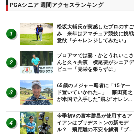
PGAシニア 週間アクセスランキング
松坂大輔氏が実感したプロのすご
1
み 来年はアマチュア競技に挑戦
意欲「チャレンジしてみたい」
プロアマでは妻・かとうれいこさ
2
んと久々共演 横尾要がシニアデ
ビュー「見栄を張らずに」
65歳のメジャー覇者に「15ヤー
3
ド置いていかれた…」 藤田寛之
が米国で入手した“飛ぶ”オレンジ
シャフトは米シニア使用率2位
今季初Vの宮本勝昌が使用するア
4
イアンはブリヂストンの新モデ
ル？ 飛距離の不安を解消「プラ
スなだけに」【勝者のギア】