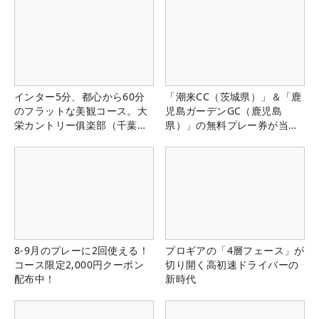
インター5分、都心から60分
「潮来CC（茨城県）」＆「鹿
のフラットな美観コース。大
児島ガーデンGC（鹿児島
栄カントリー俱楽部（千葉
県）」の無料プレー券が当た
県）
る！！
8-9月のプレーに2回使える！
プロギアの「4層フェース」が
コース限定2,000円クーポン
切り開く高初速ドライバーの
配布中！
新時代