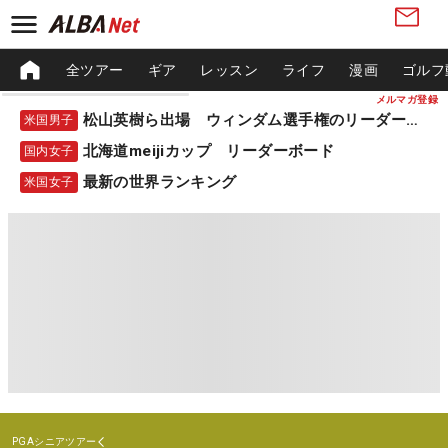
全ツアー
ギア
レッスン
ライフ
漫画
ゴルフ
メルマガ登録
松山英樹ら出場 ウィンダム選手権のリーダーボード
米国男子
北海道meijiカップ リーダーボード
国内女子
最新の世界ランキング
米国女子
PGAシニアツアー