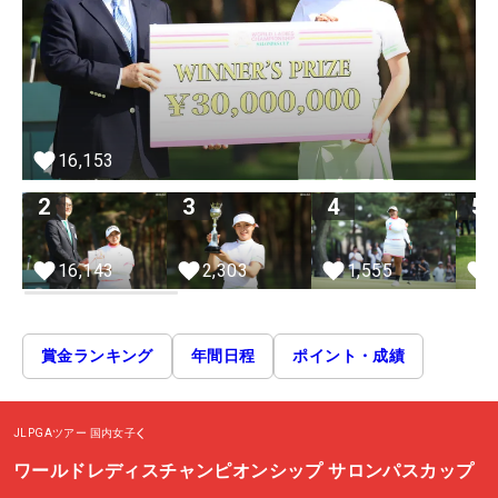
16,153
2
3
4
5
16,143
2,303
1,555
賞金ランキング
年間日程
ポイント・成績
JLPGAツアー
国内女子
ワールドレディスチャンピオンシップ サロンパスカップ