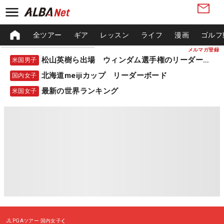
全ツアー
ギア
レッスン
ライフ
漫画
ゴルフ
メルマガ登録
松山英樹ら出場 ウィンダム選手権のリーダーボード
米国男子
北海道meijiカップ リーダーボード
国内女子
最新の世界ランキング
米国女子
JLPGAツアー
国内女子