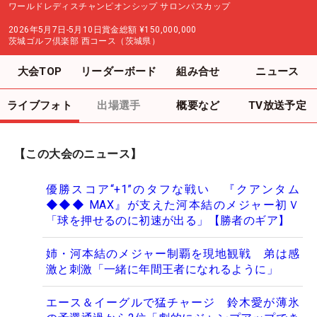
ワールドレディスチャンピオンシップ サロンパスカップ
2026年5月7日-5月10日
賞金総額
¥150,000,000
茨城ゴルフ倶楽部 西コース（茨城県）
大会TOP
リーダーボード
組み合せ
ニュース
ライブフォト
出場選手
概要など
TV放送予定
【この大会のニュース】
優勝スコア“+1”のタフな戦い 『クアンタム
◆◆◆ MAX』が支えた河本結のメジャー初Ｖ
「球を押せるのに初速が出る」【勝者のギア】
姉・河本結のメジャー制覇を現地観戦 弟は感
激と刺激「一緒に年間王者になれるように」
エース＆イーグルで猛チャージ 鈴木愛が薄氷