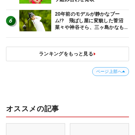
20年前のモデルが静かなブー
6
ム!? 飛ばし屋に変貌した菅沼
菜々や神谷そら、三ヶ島かなも使
う“名器”が人気な理由【ツアープ
ロたちの“飛ばしギア”】
ランキングをもっと見る
ページ上部へ
オススメの記事