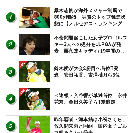
桑木志帆が海外メジャー制覇で
1
800pt獲得 実質のトップ独走状
態に【メルセデス・ランキング番
外編】
不倫問題起こした女子プロゴルフ
2
ァー3人への処分をJLPGAが発
表 栗永遼キャディは9年間の立
ち入り禁止
鈴木愛が大会2勝目へ首位T発
3
進 安田祐香、吉澤柚月ら5位
＜速報＞入谷響が単独首位 永井
4
花奈、金田久美子ら1差追走
昨年覇者・河本結は小祝さくら、
5
佐久間朱莉と同組 国内女子ゴル
フ組み合わせ発表