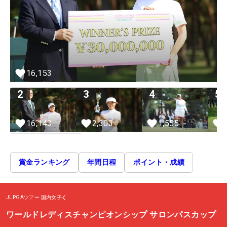
16,153
2
3
4
5
16,143
2,303
1,555
賞金ランキング
年間日程
ポイント・成績
JLPGAツアー
国内女子
ワールドレディスチャンピオンシップ サロンパスカップ