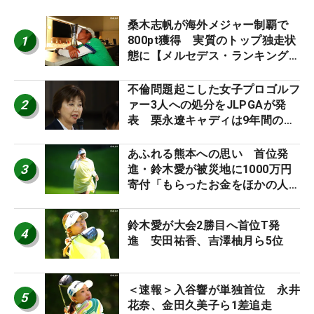
桑木志帆が海外メジャー制覇で
1
800pt獲得 実質のトップ独走状
態に【メルセデス・ランキング番
外編】
不倫問題起こした女子プロゴルフ
2
ァー3人への処分をJLPGAが発
表 栗永遼キャディは9年間の立
ち入り禁止
あふれる熊本への思い 首位発
3
進・鈴木愛が被災地に1000万円
寄付「もらったお金をほかの人
に」
鈴木愛が大会2勝目へ首位T発
4
進 安田祐香、吉澤柚月ら5位
＜速報＞入谷響が単独首位 永井
5
花奈、金田久美子ら1差追走