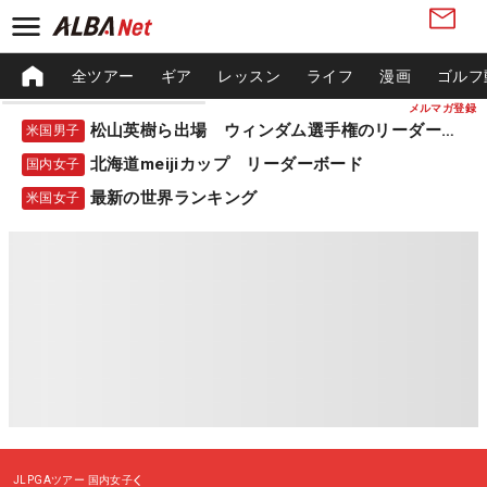
全ツアー
ギア
レッスン
ライフ
漫画
ゴルフ
メルマガ登録
松山英樹ら出場 ウィンダム選手権のリーダーボード
米国男子
北海道meijiカップ リーダーボード
国内女子
最新の世界ランキング
米国女子
JLPGAツアー
国内女子