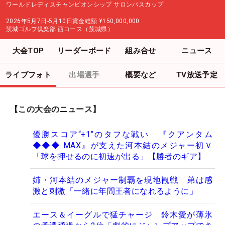
ワールドレディスチャンピオンシップ サロンパスカップ
2026年5月7日-5月10日
賞金総額
¥150,000,000
茨城ゴルフ倶楽部 西コース（茨城県）
大会TOP
リーダーボード
組み合せ
ニュース
ライブフォト
出場選手
概要など
TV放送予定
【この大会のニュース】
優勝スコア“+1”のタフな戦い 『クアンタム
◆◆◆ MAX』が支えた河本結のメジャー初Ｖ
「球を押せるのに初速が出る」【勝者のギア】
姉・河本結のメジャー制覇を現地観戦 弟は感
激と刺激「一緒に年間王者になれるように」
エース＆イーグルで猛チャージ 鈴木愛が薄氷