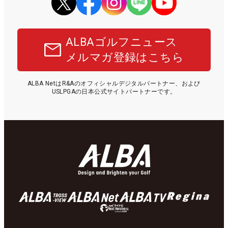
ALBAゴルフニュース
メルマガ登録はこちら
ALBA NetはR&Aのオフィシャルデジタルパートナー、および
USLPGAの日本公式サイトパートナーです。