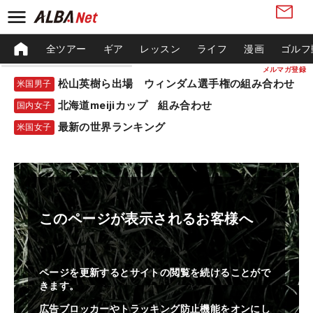
全ツアー
ギア
レッスン
ライフ
漫画
ゴルフ
メルマガ登録
松山英樹ら出場 ウィンダム選手権の組み合わせ
米国男子
北海道meijiカップ 組み合わせ
国内女子
最新の世界ランキング
米国女子
このページが表示されるお客様へ
ページを更新するとサイトの閲覧を続けることがで
きます。
広告ブロッカーやトラッキング防止機能をオンにし