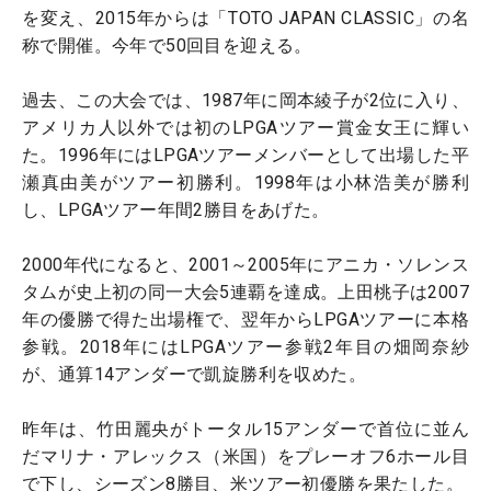
を変え、2015年からは「TOTO JAPAN CLASSIC」の名
称で開催。今年で50回目を迎える。
過去、この大会では、1987年に岡本綾子が2位に入り、
アメリカ人以外では初のLPGAツアー賞金女王に輝い
た。1996年にはLPGAツアーメンバーとして出場した平
瀬真由美がツアー初勝利。1998年は小林浩美が勝利
し、LPGAツアー年間2勝目をあげた。
2000年代になると、2001～2005年にアニカ・ソレンス
タムが史上初の同一大会5連覇を達成。上田桃子は2007
年の優勝で得た出場権で、翌年からLPGAツアーに本格
参戦。2018年にはLPGAツアー参戦2年目の畑岡奈紗
が、通算14アンダーで凱旋勝利を収めた。
昨年は、竹田麗央がトータル15アンダーで首位に並ん
だマリナ・アレックス（米国）をプレーオフ6ホール目
で下し、シーズン8勝目、米ツアー初優勝を果たした。