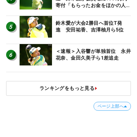
寄付「もらったお金をほかの人
に」
鈴木愛が大会2勝目へ首位T発
5
進 安田祐香、吉澤柚月ら5位
＜速報＞入谷響が単独首位 永井
6
花奈、金田久美子ら1差追走
ランキングをもっと見る
ページ上部へ