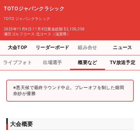
TOTOジャパンクラシック
TOTO ジャパンクラシック
2025年11月6日-11月9日
賞金総額
$2,100,000
瀬田ゴルフコース 北コース（滋賀県）
大会TOP
リーダーボード
組み合せ
ニュース
ライブフォト
出場選手
概要など
TV放送予定
※悪天候で最終ラウンド中止。プレーオフを制した畑岡
奈紗が優勝
大会概要