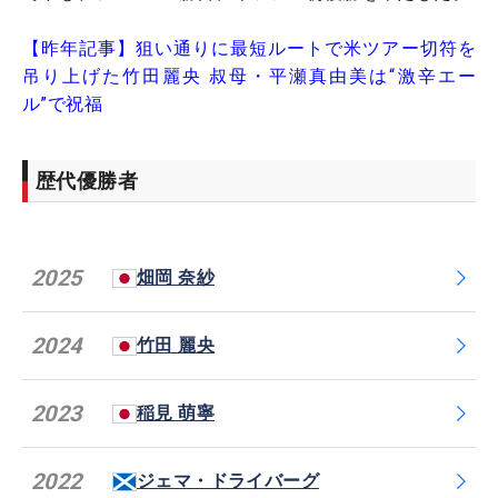
【昨年記事】狙い通りに最短ルートで米ツアー切符を
吊り上げた竹田麗央 叔母・平瀬真由美は“激辛エー
ル”で祝福
歴代優勝者
2025
畑岡 奈紗
2024
竹田 麗央
2023
稲見 萌寧
2022
ジェマ・ドライバーグ