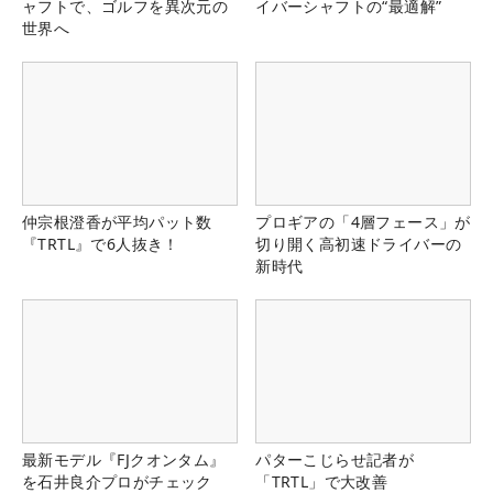
ャフトで、ゴルフを異次元の
イバーシャフトの“最適解”
世界へ
仲宗根澄香が平均パット数
プロギアの「4層フェース」が
『TRTL』で6人抜き！
切り開く高初速ドライバーの
新時代
最新モデル『FJクオンタム』
パターこじらせ記者が
を石井良介プロがチェック
「TRTL」で大改善