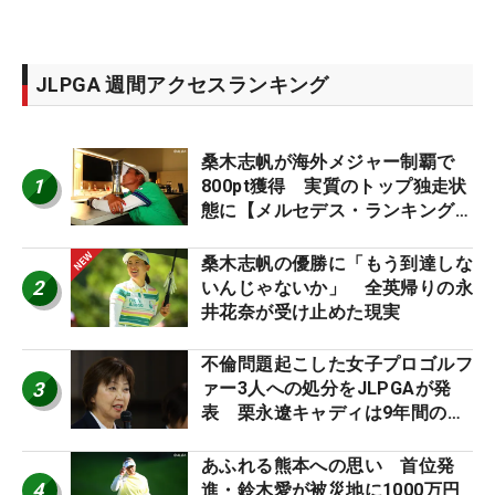
JLPGA 週間アクセスランキング
桑木志帆が海外メジャー制覇で
1
800pt獲得 実質のトップ独走状
態に【メルセデス・ランキング番
外編】
桑木志帆の優勝に「もう到達しな
2
いんじゃないか」 全英帰りの永
井花奈が受け止めた現実
不倫問題起こした女子プロゴルフ
3
ァー3人への処分をJLPGAが発
表 栗永遼キャディは9年間の立
ち入り禁止
あふれる熊本への思い 首位発
4
進・鈴木愛が被災地に1000万円