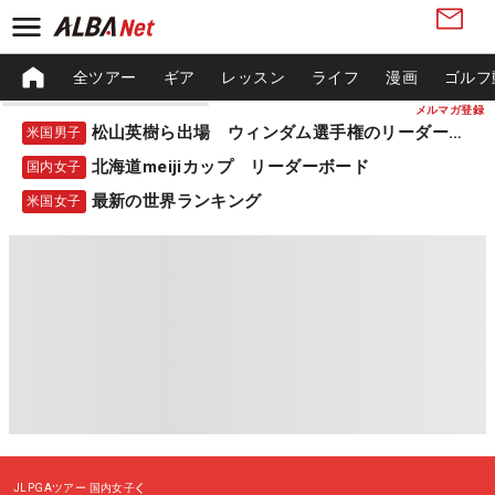
全ツアー
ギア
レッスン
ライフ
漫画
ゴルフ
メルマガ登録
松山英樹ら出場 ウィンダム選手権のリーダーボード
米国男子
北海道meijiカップ リーダーボード
国内女子
最新の世界ランキング
米国女子
JLPGAツアー
国内女子