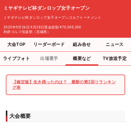
ミヤギテレビ杯ダンロップ女子オープン
ミヤギテレビ杯ダンロップ女子オープンゴルフトーナメント
2025年9月26日-9月28日
賞金総額
¥70,000,000
利府ゴルフ倶楽部（宮城県）
大会TOP
リーダーボード
組み合せ
ニュース
ライブフォト
出場選手
概要など
TV放送予定
【確定版】生き残ったのは？ 最新の第2回リランキン
グ表
大会概要