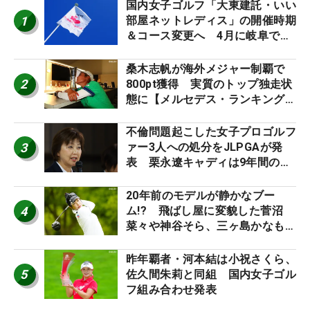
国内女子ゴルフ「大東建託・いい
1
部屋ネットレディス」の開催時期
＆コース変更へ 4月に岐阜で開
催
桑木志帆が海外メジャー制覇で
2
800pt獲得 実質のトップ独走状
態に【メルセデス・ランキング番
外編】
不倫問題起こした女子プロゴルフ
3
ァー3人への処分をJLPGAが発
表 栗永遼キャディは9年間の立
ち入り禁止
20年前のモデルが静かなブー
4
ム!? 飛ばし屋に変貌した菅沼
菜々や神谷そら、三ヶ島かなも使
う“名器”が人気な理由【ツアープ
ロたちの“飛ばしギア”】
昨年覇者・河本結は小祝さくら、
5
佐久間朱莉と同組 国内女子ゴル
フ組み合わせ発表