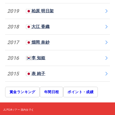
2019
柏原 明日架
2018
大江 香織
2017
畑岡 奈紗
2016
李 知姫
2015
表 純子
賞金ランキング
年間日程
ポイント・成績
JLPGAツアー
国内女子