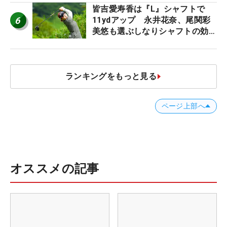
皆吉愛寿香は『L』シャフトで
6
11ydアップ 永井花奈、尾関彩
美悠も選ぶしなりシャフトの効果
【ツアープロたちの“飛ばしギ
ア”】
ランキングをもっと見る
ページ上部へ
オススメの記事