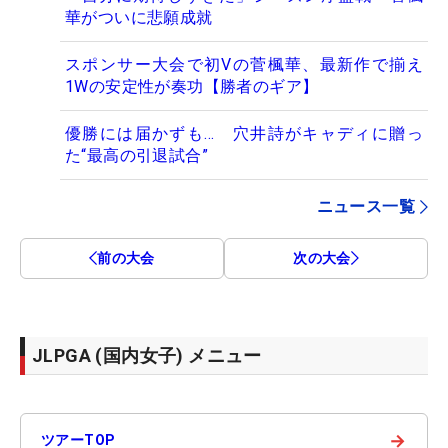
華がついに悲願成就
スポンサー大会で初Vの菅楓華、最新作で揃え
1Wの安定性が奏功【勝者のギア】
優勝には届かずも… 穴井詩がキャディに贈っ
た“最高の引退試合”
ニュース一覧
前の大会
次の大会
JLPGA (国内女子) メニュー
→
ツアーTOP