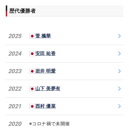
歴代優勝者
2025
菅 楓華
2024
安田 祐香
2023
岩井 明愛
2022
山下 美夢有
2021
西村 優菜
2020
※コロナ禍で未開催