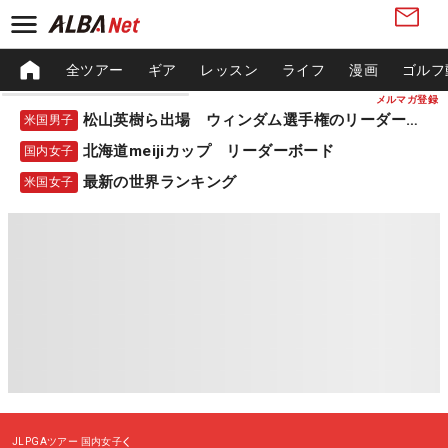
全ツアー
ギア
レッスン
ライフ
漫画
ゴルフ
メルマガ登録
松山英樹ら出場 ウィンダム選手権のリーダーボード
米国男子
北海道meijiカップ リーダーボード
国内女子
最新の世界ランキング
米国女子
JLPGAツアー
国内女子