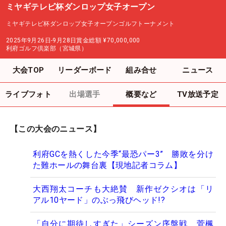
ミヤギテレビ杯ダンロップ女子オープン
ミヤギテレビ杯ダンロップ女子オープンゴルフトーナメント
2025年9月26日-9月28日
賞金総額
¥70,000,000
利府ゴルフ倶楽部（宮城県）
大会TOP
リーダーボード
組み合せ
ニュース
ライブフォト
出場選手
概要など
TV放送予定
【この大会のニュース】
利府GCを熱くした今季“最恐パー3” 勝敗を分け
た難ホールの舞台裏【現地記者コラム】
大西翔太コーチも大絶賛 新作ゼクシオは「リ
アル10ヤード」のぶっ飛びヘッド!?
「自分に期待しすぎた」シーズン序盤戦 菅楓