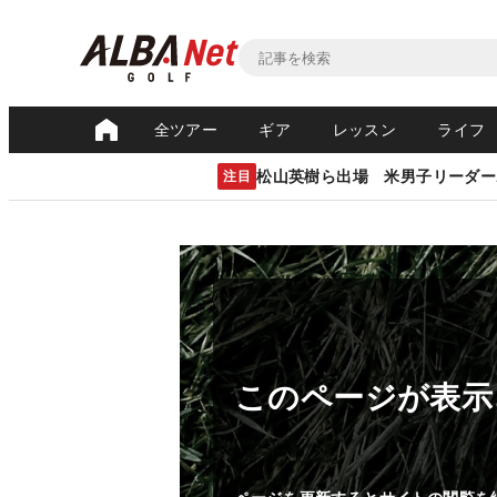
全ツアー
ギア
レッスン
ライフ
松山英樹ら出場 米男子リーダー
注目
このページが表示