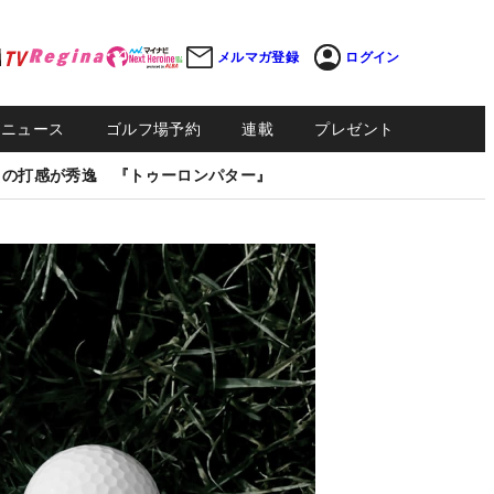
メルマガ登録
ログイン
Sニュース
ゴルフ場予約
連載
プレゼント
しの打感が秀逸 『トゥーロンパター』