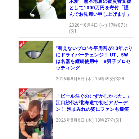
木愛 熊本地震の被災者支援
として1000万円を寄付「謹
んでお見舞い申し上げます」
2026年8月4日 (火) 17時07分
1
“替えないプロ”今平周吾が10年ぶり
にドライバーチェンジ！ UT、5W
は名器を継続使用中 #男子プロセ
ッティング
2026年8月6日 (木) 15時49分
38
「ビール注ぐのむずかしかった…」
江口紗代が北海道で初ビアガーデ
ン！ 泡まみれの姿にファンも爆笑
2026年8月6日 (木) 13時27分
1