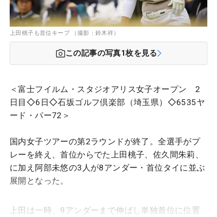
上田桃子も首位キープ （撮影：鈴木祥）
この記事の写真
1
枚を見る
＜富士フイルム・スタジオアリス女子オープン 2
日目◇6日◇石坂ゴルフ倶楽部（埼玉県）◇6535ヤ
ード・パー72＞
国内女子ツアーの第2ラウンドが終了。全選手がプ
レーを終え、首位からでた上田桃子、佐久間朱莉、
に加え阿部未悠の3人が8アンダー・首位タイに並ぶ
展開となった。
上田は一時、9アンダーまで伸ばし単独首位に位置