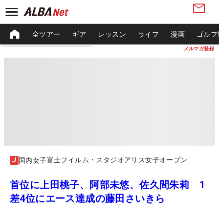
全ツアー
ギア
レッスン
ライフ
漫画
ゴルフ
メルマガ登録
富士フイルム・スタジオアリス女子オープン
国内女子
首位に上田桃子、阿部未悠、佐久間朱莉 1
差4位にエース達成の藤田さいきら