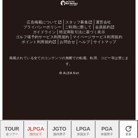
広告掲載について
スタッフ募集
運営会社
プライバシーポリシー
ご利用に際して
会員規約
ガイドライン
特定商取引法に基づく表示
ゴルフ場予約サービス利用規約
マイページサービス利用規約
ポイント利用規約
お問合せ
ヘルプ
サイトマップ
掲載されている全てのコンテンツの無断での転載、転用、コピー等は禁じま
す。
© ALBA Net
TOUR
JLPGA
JGTO
LPGA
PGA
閉じる
全ツアー
国内女子
国内男子
米国女子
米国男子
更新