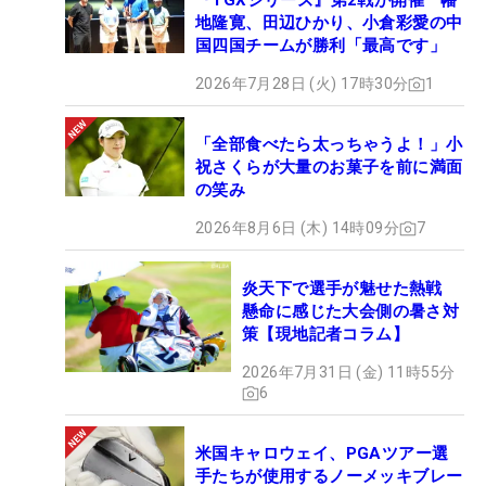
『TGXシリーズ』第2戦が開催 幡
地隆寛、田辺ひかり、小倉彩愛の中
国四国チームが勝利「最高です」
2026年7月28日 (火) 17時30分
1
「全部食べたら太っちゃうよ！」小
祝さくらが大量のお菓子を前に満面
の笑み
2026年8月6日 (木) 14時09分
7
炎天下で選手が魅せた熱戦
懸命に感じた大会側の暑さ対
策【現地記者コラム】
2026年7月31日 (金) 11時55分
6
米国キャロウェイ、PGAツアー選
手たちが使用するノーメッキブレー