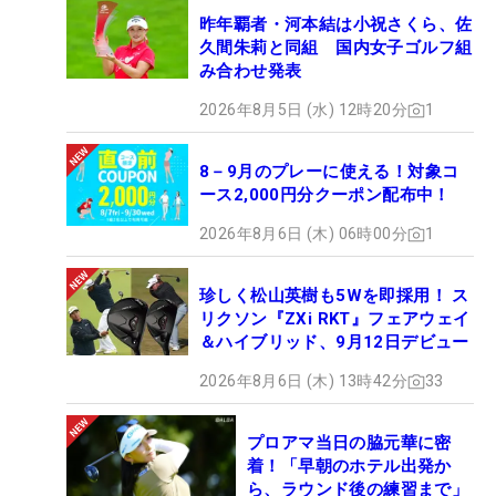
昨年覇者・河本結は小祝さくら、佐
久間朱莉と同組 国内女子ゴルフ組
み合わせ発表
2026年8月5日 (水) 12時20分
1
8－9月のプレーに使える！対象コ
ース2,000円分クーポン配布中！
2026年8月6日 (木) 06時00分
1
珍しく松山英樹も5Wを即採用！ ス
リクソン『ZXi RKT』フェアウェイ
＆ハイブリッド、9月12日デビュー
2026年8月6日 (木) 13時42分
33
プロアマ当日の脇元華に密
着！「早朝のホテル出発か
ら、ラウンド後の練習まで」