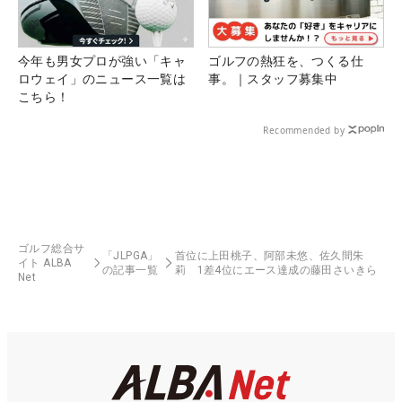
今年も男女プロが強い「キャ
ゴルフの熱狂を、つくる仕
ロウェイ」のニュース一覧は
事。｜スタッフ募集中
こちら！
Recommended by
ゴルフ総合サ
「JLPGA」
首位に上田桃子、阿部未悠、佐久間朱
イト ALBA
の記事一覧
莉 1差4位にエース達成の藤田さいきら
Net