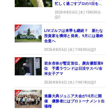
忙しく過ごすプロの1日を公
開
2026年8月6日 (木) 15時50分
1
LIVゴルフは来季も継続？ 新たな
投資家を獲得と発表、9月には最終
合意へ
2026年8月6日 (木) 11時00分
1
岩永杏奈が暫定首位、廣吉優梨菜8
位 予選ラウンドは日没サスペ/全
米女子アマ
2026年8月6日 (木) 11時18分
1
進藤大典ジュニア大会が10月に開
催 優勝者にはプロトーナメント出
場権