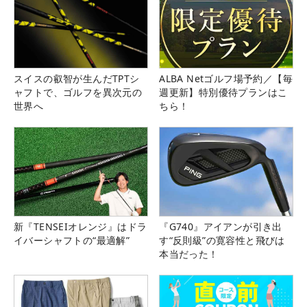
スイスの叡智が生んだTPTシ
ALBA Netゴルフ場予約／【毎
ャフトで、ゴルフを異次元の
週更新】特別優待プランはこ
世界へ
ちら！
新『TENSEIオレンジ』はドラ
『G740』アイアンが引き出
イバーシャフトの“最適解”
す“反則級”の寛容性と飛びは
本当だった！