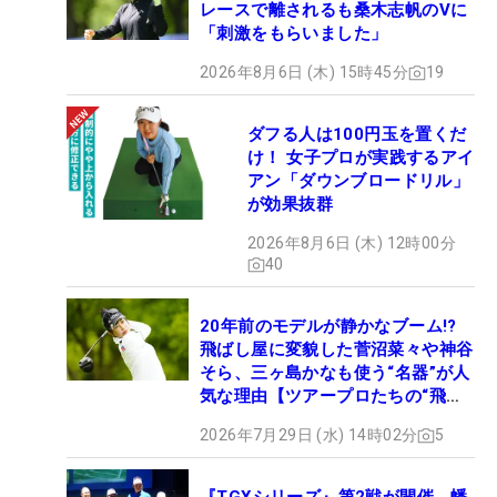
レースで離されるも桑木志帆のVに
「刺激をもらいました」
2026年8月6日 (木) 15時45分
19
ダフる人は100円玉を置くだ
け！ 女子プロが実践するアイ
アン「ダウンブロードリル」
が効果抜群
2026年8月6日 (木) 12時00分
40
20年前のモデルが静かなブーム!?
飛ばし屋に変貌した菅沼菜々や神谷
そら、三ヶ島かなも使う“名器”が人
気な理由【ツアープロたちの“飛ば
しギア”】
2026年7月29日 (水) 14時02分
5