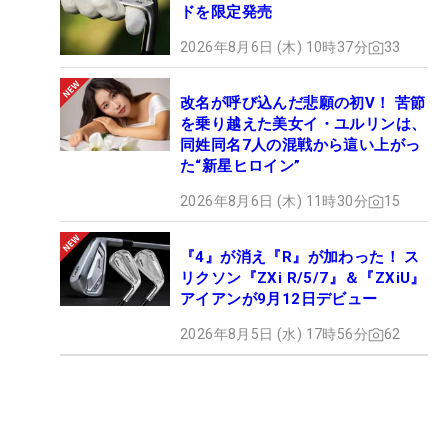
ドを限定発売
2026年8月6日 (木) 10時37分
33
改名が呼び込んだ悲願の初V！ 苦節
を乗り越えた美女イ・ユルリンは、
同姓同名7人の混戦から這い上がっ
た“新星ヒロイン”
2026年8月6日 (木) 11時30分
15
『4』が消え『R』が加わった！ ス
リクソン『ZXi R/5/7』＆『ZXiU』
アイアンが9月12日デビュー
2026年8月5日 (水) 17時56分
62