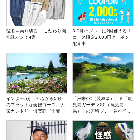
猛暑を乗り切る！ こだわり機
8-9月のプレーに2回使える！
能派パンツ4選
コース限定2,000円クーポン
配布中！
インター5分、都心から60分
「潮来CC（茨城県）」＆「鹿
のフラットな美観コース。大
児島ガーデンGC（鹿児島
栄カントリー俱楽部（千葉
県）」の無料プレー券が当た
県）
る！！