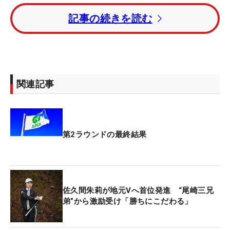
していたが、最終ホールでボギー。その間に佐久間
記事の続きを読む
がバーディを奪取。さらに阿部はボギーフリーの5
バーディを奪う好プレ―を見せ、首位に3人が並ん
だまま最終日へと向かう。
1打差4位には13番でエース達成の藤田さいき、蛭田
関連記事
みな美、イ・ミニョン（韓国）が続いた。昨年覇者
の山下美夢有は5アンダー・8位タイ、菅沼菜々、竹
田麗央、櫻井心那は3アンダー・13位タイでホール
アウトしている。
第2ラウンドの最終結果
原英莉花は3－バー・51位タイ、2週連続優勝が懸か
っていた小祝さくらは4オーバー・57位タイ、プロ
デビュー戦の“ママさんルーキー”神谷和奏は5オーバ
佐久間朱莉が地元Vへ首位発進 “尾崎三兄
ー・67位タイとカットラインに届かなかった。
弟”から激励受け「勝ちにこだわる」