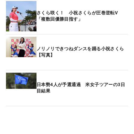
さくら咲く！ 小祝さくらが圧巻逆転V
「複数回優勝目指す」
ノリノリできつねダンスを踊る小祝さくら
【写真】
日本勢4人が予選通過 米女子ツアーの3日
目結果