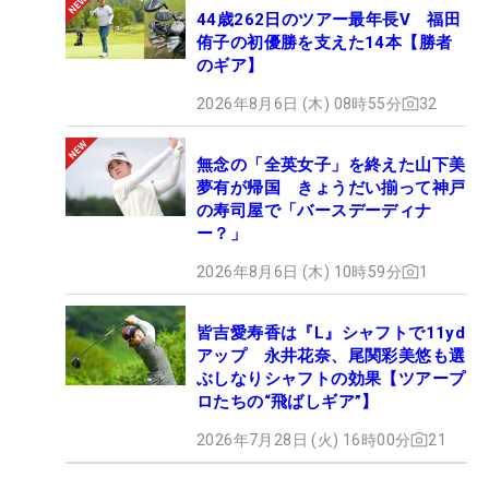
44歳262日のツアー最年長V 福田
侑子の初優勝を支えた14本【勝者
のギア】
2026年8月6日 (木) 08時55分
32
無念の「全英女子」を終えた山下美
夢有が帰国 きょうだい揃って神戸
の寿司屋で「バースデーディナ
ー？」
2026年8月6日 (木) 10時59分
1
皆吉愛寿香は『L』シャフトで11yd
アップ 永井花奈、尾関彩美悠も選
ぶしなりシャフトの効果【ツアープ
ロたちの“飛ばしギア”】
2026年7月28日 (火) 16時00分
21