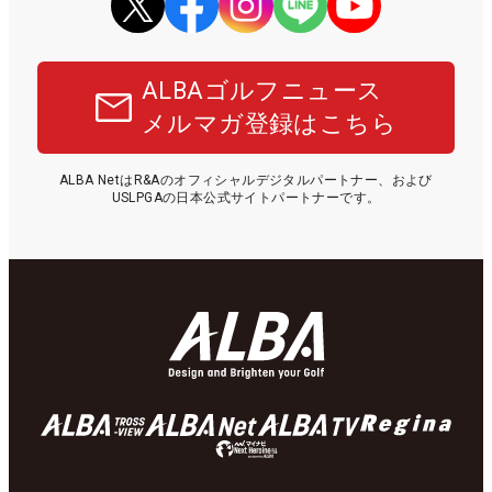
ALBAゴルフニュース
メルマガ登録はこちら
ALBA NetはR&Aのオフィシャルデジタルパートナー、および
USLPGAの日本公式サイトパートナーです。