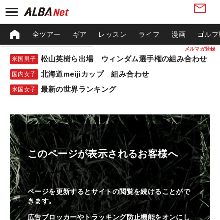
全ツアー
ギア
レッスン
ライフ
漫画
ゴルフ
メルマガ登録
松山英樹ら出場 ウィンダム選手権の組み合わせ
米国男子
北海道meijiカップ 組み合わせ
国内女子
最新の世界ランキング
米国女子
このページが表示されるお客様へ
ページを更新するとサイトの閲覧を続けることがで
きます。
広告ブロッカーやトラッキング防止機能をオンにし