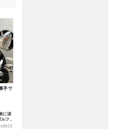
番手で
敗に涙
ゴルフを
16時33