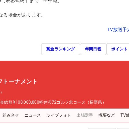
5:15（表彰式終了まで 生中継）
なる場合があります。
TV放送予
賞金ランキング
年間日程
ポイント
ルフトーナメント
ント
金総額
¥100,000,000
軽井沢72ゴルフ北コース（長野県）
組み合せ
ニュース
ライブフォト
出場選手
概要など
TV