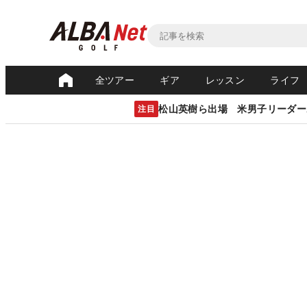
全ツアー
ギア
レッスン
ライフ
松山英樹ら出場 米男子リーダー
注目