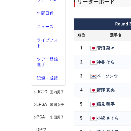
リーダーボード
年間日程
Round
ニュース
順位
選手名
ライブフォ
ト
1
菅沼 菜々
ツアー登録
2
神谷 そら
選手
3
ペ・ソンウ
記録・成績
4
野澤 真央
JGTO
国内男子
5
稲見 萌寧
LPGA
米国女子
PGA
米国男子
5
小祝 さくら
DPワ