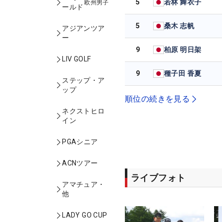
5
若林 舞衣子
欧州男子
ールド
5
桑木 志帆
アジアンツア
ー
9
柏原 明日架
LIV GOLF
9
種子田 香夏
ステップ・ア
ップ
順位の続きを見る
ネクストヒロ
イン
PGAシニア
ACNツアー
ライブフォト
アマチュア・
他
LADY GO CUP