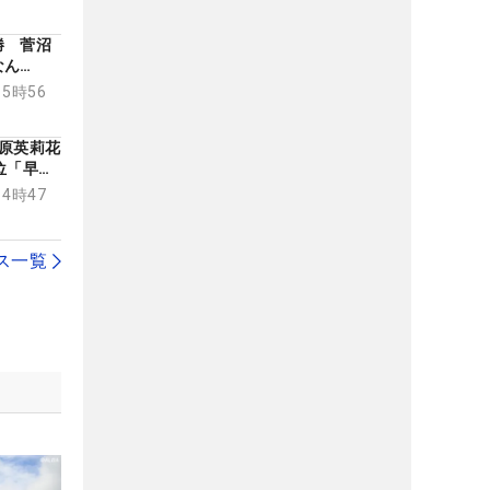
勝 菅沼
なん
思い
15時56
原英莉花
位「早く
14時47
ス一覧