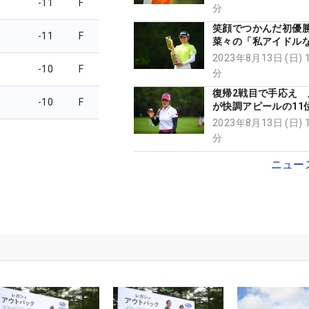
-11
F
分
笑顔でつかんだ初優
-11
F
菜々の「私アイドル
で！」に秘められた
2023年8月13日 (日) 
-10
F
分
復帰2戦目で手応え 
-10
F
が快調アピールの11
勝ちたい」
2023年8月13日 (日) 
分
ニュー