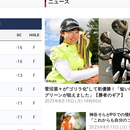
ニュース
3
SC
HOLE
-16
F
-16
F
-13
F
菅沼菜々が“ゴリラ化”して初優勝！「短い
-12
F
グリーンが狙えました」【勝者のギア】
2023年8月14日 (月) 14時00分
-11
F
神谷そらがPOでの惜
-11
F
「これからも自分の
貫きます」
2023年8月13日 (日) 