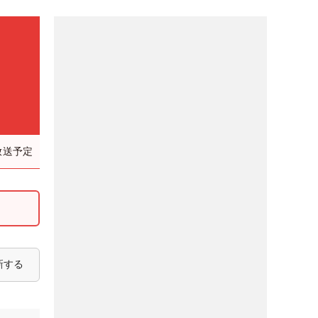
放送予定
新する