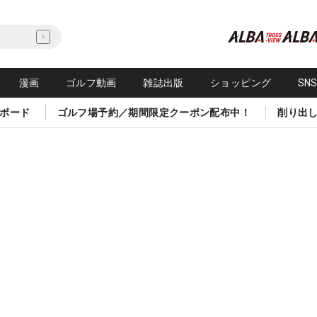
漫画
ゴルフ動画
雑誌出版
ショッピング
SN
ボード
ゴルフ場予約／期間限定クーポン配布中！
削り出