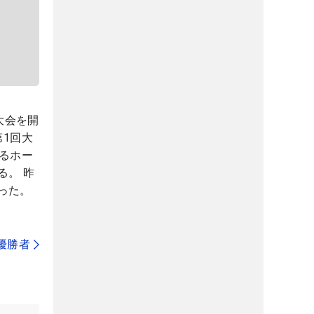
大会を開
第1回大
るホー
る。 昨
った。
代優勝者