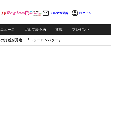
メルマガ登録
ログイン
Sニュース
ゴルフ場予約
連載
プレゼント
しの打感が秀逸 『トゥーロンパター』