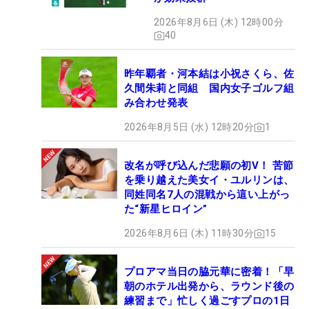
2026年8月6日 (木) 12時00分
40
昨年覇者・河本結は小祝さくら、佐
久間朱莉と同組 国内女子ゴルフ組
み合わせ発表
2026年8月5日 (水) 12時20分
1
改名が呼び込んだ悲願の初V！ 苦節
を乗り越えた美女イ・ユルリンは、
同姓同名7人の混戦から這い上がっ
た“新星ヒロイン”
2026年8月6日 (木) 11時30分
15
プロアマ当日の脇元華に密着！「早
朝のホテル出発から、ラウンド後の
練習まで」忙しく過ごすプロの1日