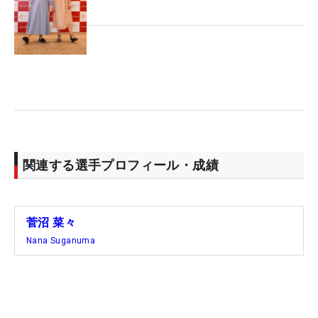
バーディを獲るときに大活躍してくれたんですが、
いつもならキャリー125ヤードなのが、140ヤード
飛んでいました」と本人も驚く。
これだけキャリーの飛距離が違ってくると、縦距離
をコントロールするのが難しくなりそうだが、そこ
は「飛んでうれしかったので、キャリーの違いは考
えていませんでした。ゴリラで助かりました。短い
番手でグリーンを狙えるので」とここでも笑顔を見
関連する選手プロフィール・成績
せた。
今大会、菅沼が大事にしていたのは「楽しく回るこ
菅沼 菜々
と」。アイドルにも、ゴリラにもなりきって、笑顔
Nana Suganuma
で手にした勝利だった。（文・河合昌浩）