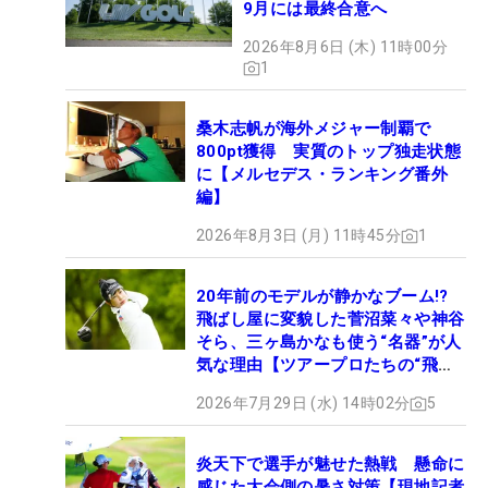
9月には最終合意へ
2026年8月6日 (木) 11時00分
1
桑木志帆が海外メジャー制覇で
800pt獲得 実質のトップ独走状態
に【メルセデス・ランキング番外
編】
2026年8月3日 (月) 11時45分
1
20年前のモデルが静かなブーム!?
飛ばし屋に変貌した菅沼菜々や神谷
そら、三ヶ島かなも使う“名器”が人
気な理由【ツアープロたちの“飛ば
しギア”】
2026年7月29日 (水) 14時02分
5
炎天下で選手が魅せた熱戦 懸命に
感じた大会側の暑さ対策【現地記者