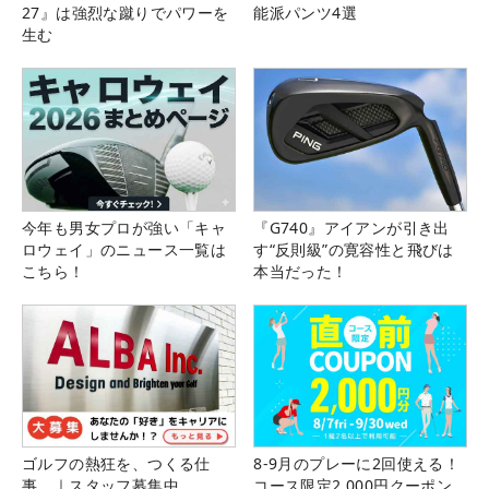
27』は強烈な蹴りでパワーを
能派パンツ4選
生む
今年も男女プロが強い「キャ
『G740』アイアンが引き出
ロウェイ」のニュース一覧は
す“反則級”の寛容性と飛びは
こちら！
本当だった！
ゴルフの熱狂を、つくる仕
8-9月のプレーに2回使える！
事。｜スタッフ募集中
コース限定2,000円クーポン