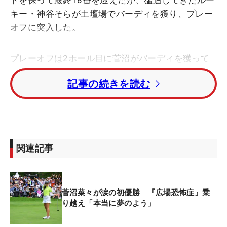
ドを保って最終18番を迎えたが、猛追してきたルー
キー・神谷そらが土壇場でバーディを獲り、プレー
オフに突入した。
プレーオフは2ホール目に菅沼がバーディを獲って
決着。念願の初タイトルを勝ち取った。
記事の続きを読む
「昨年はいいところまで行っていながら、勝つこと
ができなくて悔しい思いをしていました。もう勝て
ないんじゃないかと考えることもあった。本当に優
勝できてうれしいです」
関連記事
気負ってしまうことが多く、結果を出せずにいた。
思い悩んだ時期もあったが、「寝ると忘れられるん
菅沼菜々が涙の初優勝 『広場恐怖症』乗
です」と笑顔で“特技”を明かした。メンタルスポー
り越え「本当に夢のよう」
ツと言われるゴルフにおいて、気持ちの切り替えは
重要だ。それはプレー中はもちろんのこと、プレー