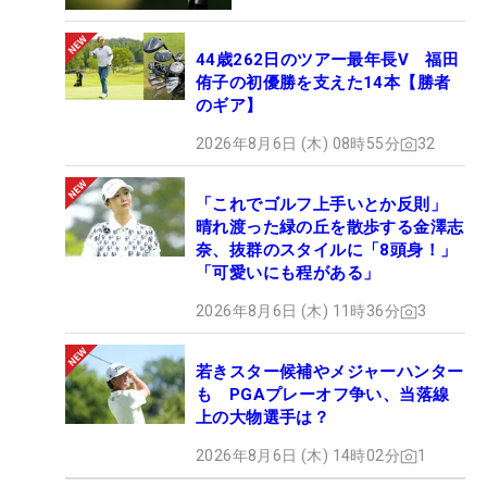
44歳262日のツアー最年長V 福田
侑子の初優勝を支えた14本【勝者
のギア】
2026年8月6日 (木) 08時55分
32
「これでゴルフ上手いとか反則」
晴れ渡った緑の丘を散歩する金澤志
奈、抜群のスタイルに「8頭身！」
「可愛いにも程がある」
2026年8月6日 (木) 11時36分
3
若きスター候補やメジャーハンター
も PGAプレーオフ争い、当落線
上の大物選手は？
2026年8月6日 (木) 14時02分
1