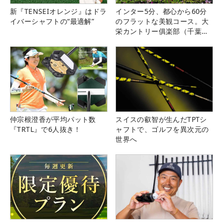
新『TENSEIオレンジ』はドラ
インター5分、都心から60分
イバーシャフトの“最適解”
のフラットな美観コース。大
栄カントリー俱楽部（千葉
県）
仲宗根澄香が平均パット数
スイスの叡智が生んだTPTシ
『TRTL』で6人抜き！
ャフトで、ゴルフを異次元の
世界へ