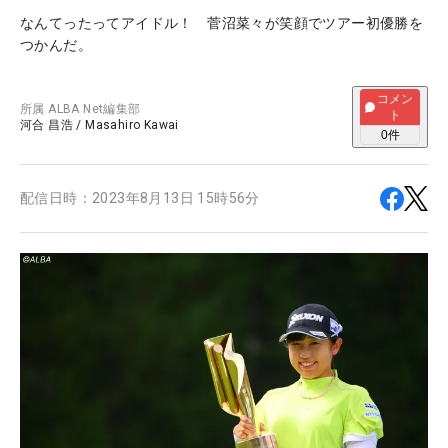
なんてったってアイドル！ 菅沼菜々が笑顔でツアー初優勝を
つかんだ。
コメン
所属
ALBA Net編集部
ト
河合 昌浩
/
Masahiro Kawai
0
件
配信日時：
2023年8月13日 15時56分