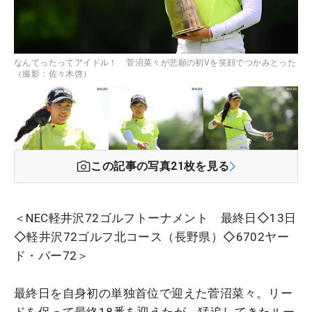
なんてったってアイドル！ 菅沼菜々が悲願の初Vを笑顔でつかみとった
（撮影：佐々木啓）
この記事の写真
21
枚を見る
＜NEC軽井沢72ゴルフトーナメント 最終日◇13日
◇軽井沢72ゴルフ北コース（長野県）◇6702ヤー
ド・パー72＞
最終日を自身初の単独首位で迎えた菅沼菜々。リー