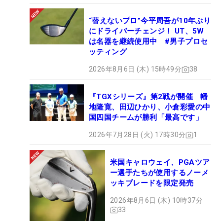
“替えないプロ”今平周吾が10年ぶり
にドライバーチェンジ！ UT、5W
は名器を継続使用中 #男子プロセ
ッティング
2026年8月6日 (木) 15時49分
38
『TGXシリーズ』第2戦が開催 幡
地隆寛、田辺ひかり、小倉彩愛の中
国四国チームが勝利「最高です」
2026年7月28日 (火) 17時30分
1
米国キャロウェイ、PGAツア
ー選手たちが使用するノーメ
ッキブレードを限定発売
2026年8月6日 (木) 10時37分
33