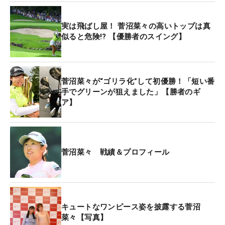
以外の日常でも。ネガティブな気持ちを引きずって
いると、それはプレーの結果に出てしまう。
実は飛ばし屋！ 菅沼菜々の高いトップは真
似ると危険!? 【優勝者のスイング】
この最終日もバーディが来ず、ピンチやミスに怒っ
てしまったり、フラストレーションが溜まるときも
あったという。そこは「アイドルなんで、笑顔でや
菅沼菜々が“ゴリラ化”して初優勝！「短い番
り過ごしました」と、菅沼は笑う。3年前からアイ
手でグリーンが狙えました」【勝者のギ
ア】
ドルグループの『乃木坂46』にハマっており、「私
はそんなに可愛くないけど、アイドルみたいなプロ
ゴルファーがいてもいいかな」と思って、研究して
なりきっているのだ。この独自のメンタル術によ
菅沼菜々 戦績＆プロフィール
り、ピンチを乗り越えて初優勝をつかんだ。
今大会ではキャディに「ゴリラじゃん」と言われる
ほど、飛距離が出ていた。特にアイアンの飛距離が
キュートなワンピース姿を披露する菅沼
すさまじかった。「ピッチングウェッジがきょうも
菜々【写真】