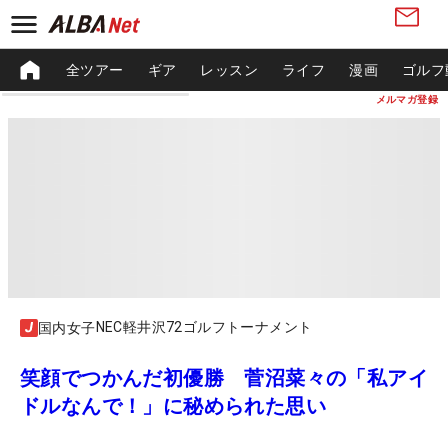
全ツアー
ギア
レッスン
ライフ
漫画
ゴルフ
メルマガ登録
NEC軽井沢72ゴルフトーナメント
国内女子
笑顔でつかんだ初優勝 菅沼菜々の「私アイ
ドルなんで！」に秘められた思い