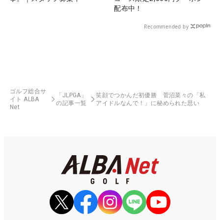
配布中！
Recommended by
ゴルフ総合サ
「JLPGA」
笑顔でつかんだ初優勝 菅沼菜々の「私
イト ALBA
の記事一覧
アイドルなんで！」に秘められた思い
Net