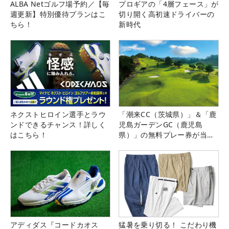
ALBA Netゴルフ場予約／【毎
プロギアの「4層フェース」が
週更新】特別優待プランはこ
切り開く高初速ドライバーの
ちら！
新時代
ネクストヒロイン選手とラウ
「潮来CC（茨城県）」＆「鹿
ンドできるチャンス！詳しく
児島ガーデンGC（鹿児島
はこちら！
県）」の無料プレー券が当た
る！！
アディダス『コードカオス
猛暑を乗り切る！ こだわり機