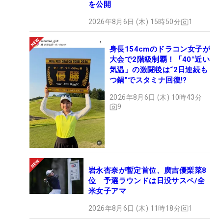
を公開
2026年8月6日 (木) 15時50分
1
身長154cmのドラコン女子が
大会で2階級制覇！「40°近い
気温」の激闘後は“2日連続も
つ鍋”でスタミナ回復!?
2026年8月6日 (木) 10時43分
9
岩永杏奈が暫定首位、廣吉優梨菜8
位 予選ラウンドは日没サスペ/全
米女子アマ
2026年8月6日 (木) 11時18分
1