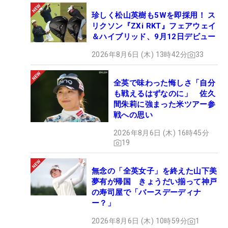
珍しく松山英樹も5Wを即採用！ ス
リクソン『ZXi RKT』フェアウェイ
＆ハイブリッド、9月12日デビュー
2026年8月6日 (木) 13時42分
33
全英で味わった悔しさ「自分
も戦えるはずなのに」 佐久
間朱莉に強まった米ツアー参
戦への思い
2026年8月6日 (木) 16時45分
19
無念の「全英女子」を終えた山下美
夢有が帰国 きょうだい揃って神戸
の寿司屋で「バースデーディナ
ー？」
2026年8月6日 (木) 10時59分
1