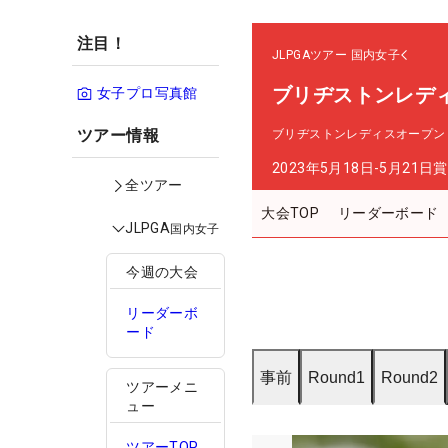
注目！
JLPGAツアー
国内女子
ブリヂストンレデ
女子プロ写真館
ツアー情報
ブリヂストンレディスオープン
2023年5月18日-5月21日
賞
全ツアー
大会TOP
リーダーボード
JLPGA
国内女子
今週の大会
リーダーボ
ード
事前
Round1
Round2
ツアーメニ
ュー
ツアーTOP