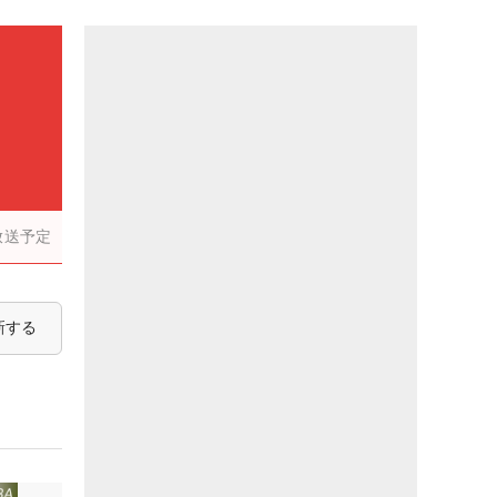
放送予定
新する