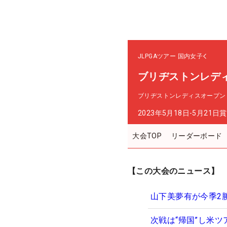
JLPGAツアー
国内女子
ブリヂストンレデ
ブリヂストンレディスオープン
2023年5月18日-5月21日
賞
大会TOP
リーダーボード
【この大会のニュース】
山下美夢有が今季2
次戦は“帰国”し米