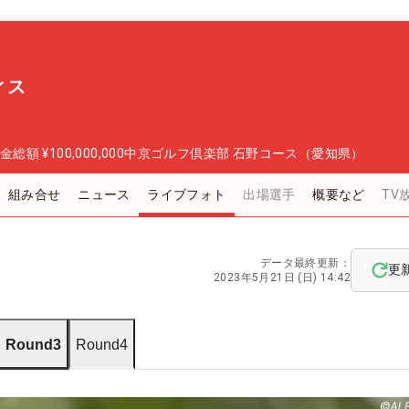
ィス
金総額
¥100,000,000
中京ゴルフ倶楽部 石野コース（愛知県）
組み合せ
ニュース
ライブフォト
出場選手
概要など
TV
データ最終更新：
更
2023年5月21日 (日) 14:42
Round3
Round4