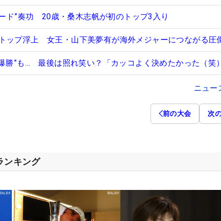
ェード”奏功 20歳・桑木志帆が初のトップ3入り
トップ浮上 女王・山下美夢有が海外メジャーにつながる圧
“爆勝”も… 最後は照れ笑い？「カッコよく決めたかった（笑
ニュー
前の大会
次
スランキング