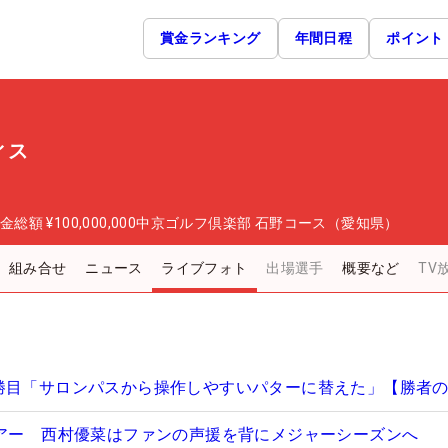
賞金ランキング
年間日程
ポイント
ィス
金総額
¥100,000,000
中京ゴルフ倶楽部 石野コース（愛知県）
組み合せ
ニュース
ライブフォト
出場選手
概要など
TV
勝目「サロンパスから操作しやすいパターに替えた」【勝者
ツアー 西村優菜はファンの声援を背にメジャーシーズンへ