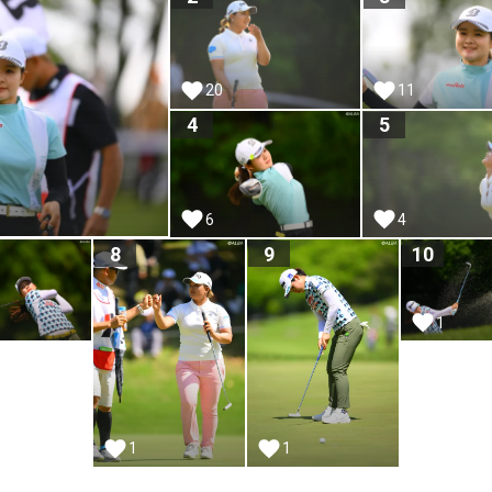
11
20
4
5
6
4
8
9
10
1
1
1