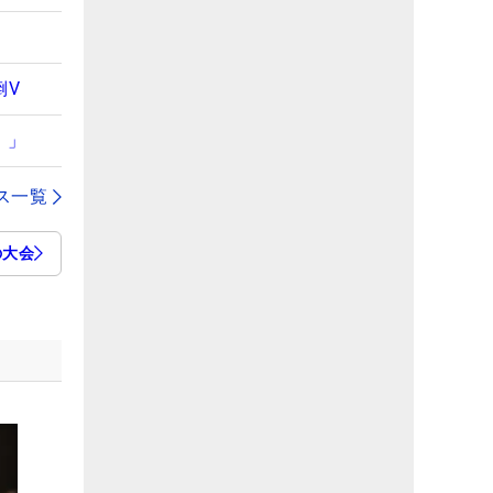
倒V
）」
ス一覧
の大会