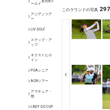
欧州男子
ールド
29
このラウンドの写真
アジアンツア
ー
LIV GOLF
ステップ・ア
ップ
ネクストヒロ
イン
PGAシニア
ACNツアー
アマチュア・
他
LADY GO CUP