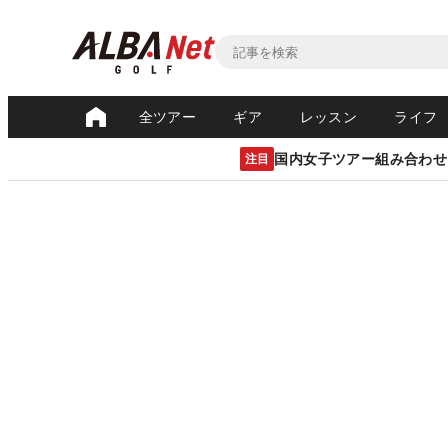
全ツアー
ギア
レッスン
ライフ
国内女子ツアー組み合わせ
注目