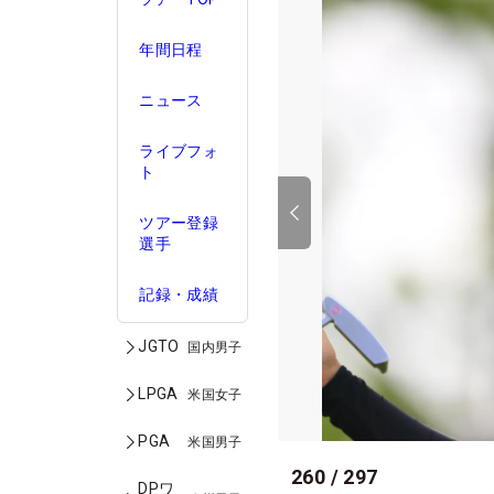
年間日程
ニュース
ライブフォ
ト
ツアー登録
選手
記録・成績
JGTO
国内男子
LPGA
米国女子
PGA
米国男子
260
/
297
DPワ