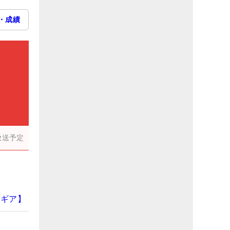
・成績
放送予定
のギア】