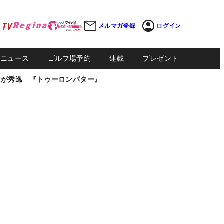
メルマガ登録
ログイン
Sニュース
ゴルフ場予約
連載
プレゼント
感が秀逸 『トゥーロンパター』