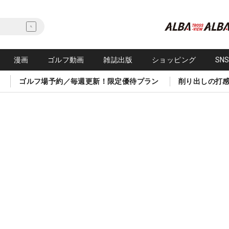
漫画
ゴルフ動画
雑誌出版
ショッピング
SN
ゴルフ場予約／毎週更新！限定優待プラン
削り出しの打