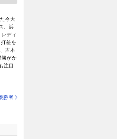
げた今大
ス、浜
 レディ
1打差を
ら、吉本
優勝がか
も注目
代優勝者