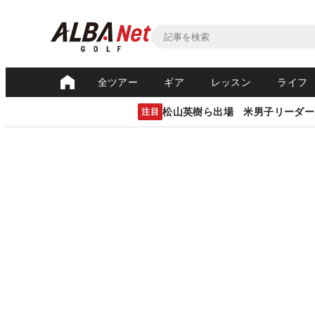
全ツアー
ギア
レッスン
ライフ
松山英樹ら出場 米男子リーダー
注目