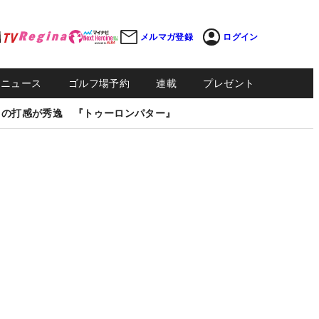
メルマガ登録
ログイン
Sニュース
ゴルフ場予約
連載
プレゼント
しの打感が秀逸 『トゥーロンパター』