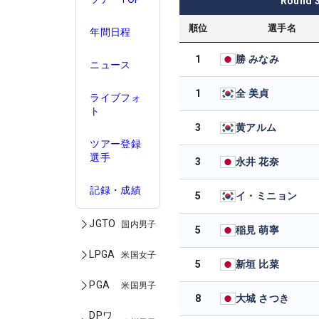
Round
順位
選手名
年間日程
1
勝 みなみ
ニュース
1
全 美貞
ライブフォ
ト
3
黄アルム
ツアー登録
選手
3
永井 花奈
記録・成績
5
イ・ミニョン
JGTO
国内男子
5
稲見 萌寧
LPGA
米国女子
5
新垣 比菜
PGA
米国男子
8
大城 さつき
DPワ