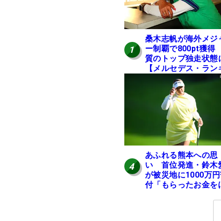
桑木志帆が海外メジ
ー制覇で800pt獲得
1
質のトップ独走状態
【メルセデス・ラン
ング番外編】
あふれる熊本への思
い 首位発進・鈴木
4
が被災地に1000万
付「もらったお金を
かの人に」