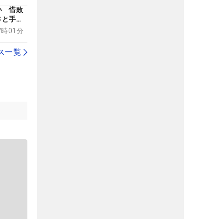
い 惜敗
さと手応
集】
07時01分
ス一覧