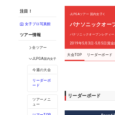
注目！
JLPGAツアー
国内女子
パナソニックオー
女子プロ写真館
ツアー情報
パナソニックオープンレディー
2019年5月3日-5月5日
賞金
全ツアー
大会TOP
リーダーボード
JLPGA
国内女子
今週の大会
リーダーボ
ード
リーダーボード
ツアーメニ
ュー
ツアーTOP