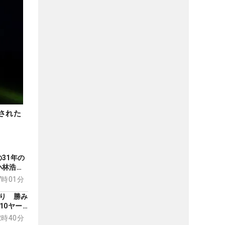
された
31年の
小林浩美
の目】
17時01分
り 勝み
10ヤー
勝者のギ
12時40分