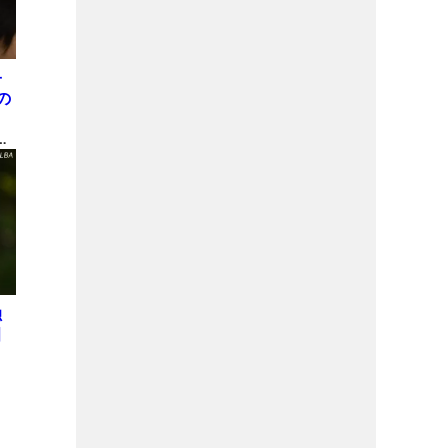
子
の
表
間
独
田