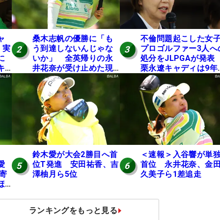
ャ
桑木志帆の優勝に「も
不倫問題起こした女
 実
う到達しないんじゃな
プロゴルファー3人へ
2
3
に
いか」 全英帰りの永
処分をJLPGAが発
キ
井花奈が受け止めた現
栗永遼キャディは9年
実
の立ち入り禁止
鈴木愛が大会2勝目へ首
＜速報＞入谷響が単
愛
位T発進 安田祐香、吉
首位 永井花奈、金
5
6
円寄
澤柚月ら5位
久美子ら1差追走
ほ
ランキングをもっと見る