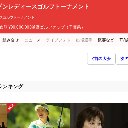
プンレディースゴルフトーナメント
スゴルフトーナメント
総額
¥80,000,000
浜野ゴルフクラブ（千葉県）
組み合せ
ニュース
ライブフォト
出場選手
概要など
TV
前の大会
次
スランキング