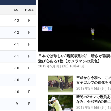
3
SC
HOLE
-12
F
-12
F
-11
F
日本では珍しい“暗闇表彰式” 暗さが強調
-11
F
遊び心ある1枚【カメラマンの景色】
2019年5月8日 (水) 16時41分
-10
F
平成から令和へ この
-10
F
女子ゴルフの進化を
はどう見たか【記者
2019年5月6日 (月) 
-10
F
暗闇の2オンで勝負あ
なみ、令和初Vの裏に
-9
F
ド増のドライバー【
2019年5月6日 (月) 