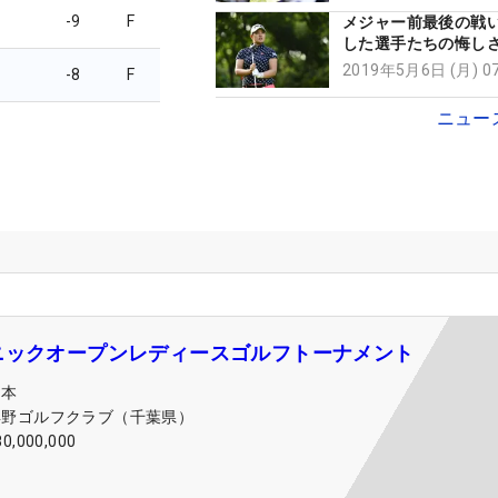
ア】
-9
F
メジャー前最後の戦
した選手たちの悔し
え【最終日コメント
2019年5月6日 (月) 
-8
F
ニュー
ニックオープンレディースゴルフトーナメント
日本
浜野ゴルフクラブ（千葉県）
80,000,000