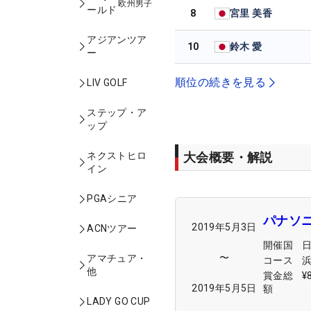
欧州男子
ールド
8
宮里 美香
アジアンツア
10
鈴木 愛
ー
順位の続きを見る
LIV GOLF
ステップ・ア
ップ
大会概要・解説
ネクストヒロ
イン
PGAシニア
パナソ
2019年5月3日
ACNツアー
開催国
〜
アマチュア・
コース
他
賞金総
¥
2019年5月5日
額
LADY GO CUP