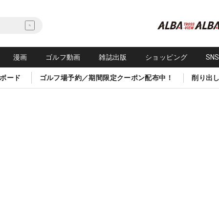
漫画
ゴルフ動画
雑誌出版
ショッピング
SN
ボード
ゴルフ場予約／期間限定クーポン配布中！
削り出