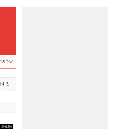
放送予定
新する