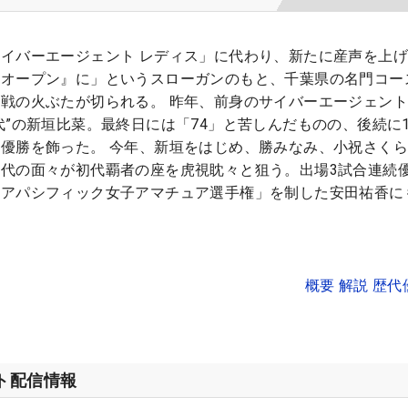
イバーエージェント レディス」に代わり、新たに産声を上
『オープン』に」というスローガンのもと、千葉県の名門コー
戦の火ぶたが切られる。 昨年、前身のサイバーエージェント
代”の新垣比菜。最終日には「74」と苦しんだものの、後続に
優勝を飾った。 今年、新垣をはじめ、勝みなみ、小祝さく
代の面々が初代覇者の座を虎視眈々と狙う。出場3試合連続
ジアパシフィック女子アマチュア選手権」を制した安田祐香に
概要 解説 歴
ット配信情報