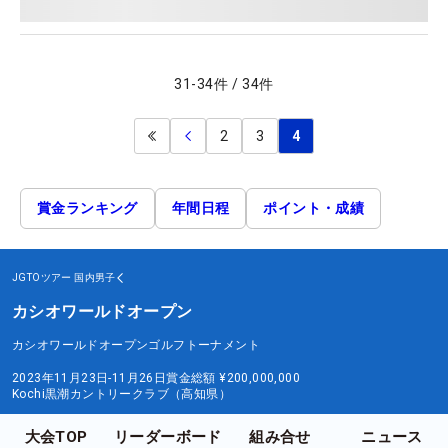
31
-
34
件
/
34
件
2
3
4
賞金ランキング
年間日程
ポイント・成績
JGTOツアー
国内男子
カシオワールドオープン
カシオワールドオープンゴルフトーナメント
2023年11月23日-11月26日
賞金総額
¥200,000,000
Kochi黒潮カントリークラブ（高知県）
大会TOP
リーダーボード
組み合せ
ニュース