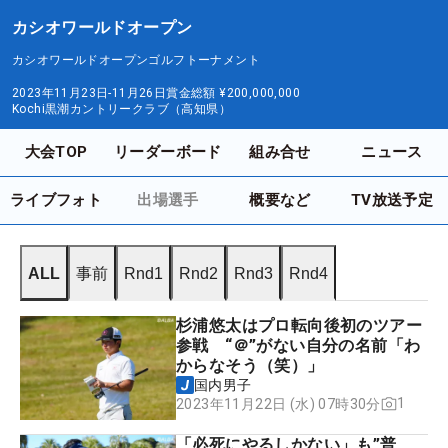
カシオワールドオープン
カシオワールドオープンゴルフトーナメント
2023年11月23日-11月26日
賞金総額
¥200,000,000
Kochi黒潮カントリークラブ（高知県）
大会TOP
リーダーボード
組み合せ
ニュース
ライブフォト
出場選手
概要など
TV放送予定
ALL
事前
Rnd1
Rnd2
Rnd3
Rnd4
杉浦悠太はプロ転向後初のツアー
参戦 “＠”がない自分の名前「わ
からなそう（笑）」
国内男子
1
2023年11月22日 (水) 07時30分
「必死にやるしかない」も”普