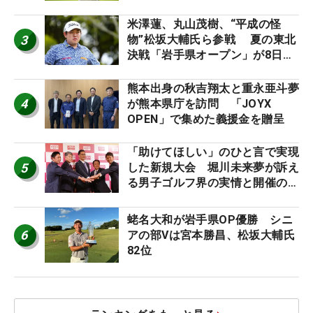
「つかまえにいける」【男子ツア
ーのヒトネタ！】
米澤蓮、丸山茂樹、“平成の怪
3
物”松坂大輔氏ら参戦 夏の東北
決戦「岩手県オープン」が8日開
幕
熊本出身の秋吉翔太と重永亜斗夢
4
が熊本県庁を訪問 「JOYX
OPEN」で集めた義援金を贈呈
「助けてほしい」のひと言で実現
5
した新規大会 堀川未来夢が訴え
る男子ゴルフ界の実情と開催の舞
台裏
蛯名大和が岩手県OP優勝 シニ
6
アの部Vは宮本勝昌、松坂大輔氏
82位