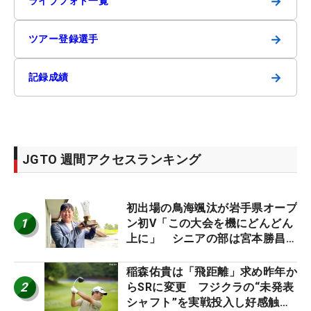
→
ライブフォト一覧
→
ツアー登録選手
→
記録成績
JGTO 週間アクセスランキング
初出場の鳥海颯汰が岩手県オープ
1
ン初V「この大会を機にどんどん
上に」 シニアの部は宮本勝昌が
連覇
稲森佑貴は「飛距離」求め昨年か
2
らSRに変更 フジクラの“未発表
シャフト”を実戦投入し好感触