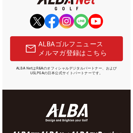
ALBAゴルフニュース
メルマガ登録はこちら
ALBA NetはR&Aのオフィシャルデジタルパートナー、および
USLPGAの日本公式サイトパートナーです。