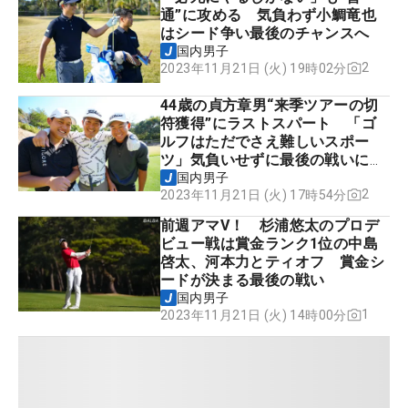
通”に攻める 気負わず小鯛竜也
はシード争い最後のチャンスへ
国内男子
2
2023年11月21日 (火) 19時02分
44歳の貞方章男“来季ツアーの切
符獲得”にラストスパート 「ゴ
ルフはただでさえ難しいスポー
ツ」気負いせずに最後の戦いに挑
む
国内男子
2
2023年11月21日 (火) 17時54分
前週アマV！ 杉浦悠太のプロデ
ビュー戦は賞金ランク1位の中島
啓太、河本力とティオフ 賞金シ
ードが決まる最後の戦い
国内男子
1
2023年11月21日 (火) 14時00分