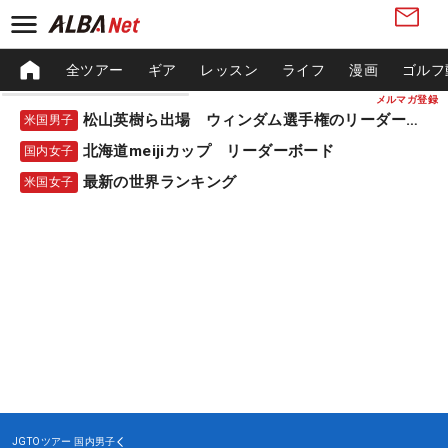
全ツアー
ギア
レッスン
ライフ
漫画
ゴルフ
メルマガ登録
松山英樹ら出場 ウィンダム選手権のリーダーボード
米国男子
北海道meijiカップ リーダーボード
国内女子
最新の世界ランキング
米国女子
JGTOツアー
国内男子