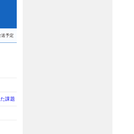
放送予定
】
げた課題