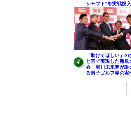
シャフト”を実戦投
好感触「つかまえに
ける」【男子ツアー
ヒトネタ！】
「助けてほしい」の
と言で実現した新規
4
会 堀川未来夢が訴
る男子ゴルフ界の実
と開催の舞台裏