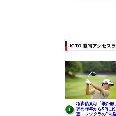
JGTO 週間アクセス
稲森佑貴は「飛距離
求め昨年からSRに変
1
更 フジクラの“未