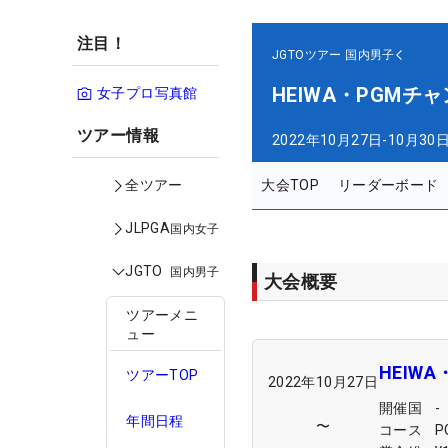
注目！
JGTOツアー
国内男子
HEIWA・PGMチ
女子プロ写真館
ツアー情報
2022年10月27日-10月30
大会TOP
リーダーボード
全ツアー
JLPGA
国内女子
JGTO
国内男子
大会概要
ツアーメニ
ュー
HEIW
ツアーTOP
2022年10月27日
開催国
-
年間日程
〜
コース