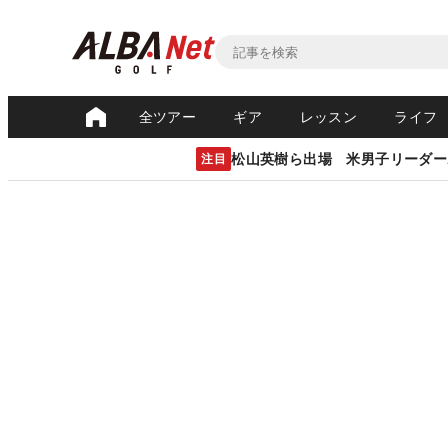
全ツアー
ギア
レッスン
ライフ
松山英樹ら出場 米男子リーダー
注目