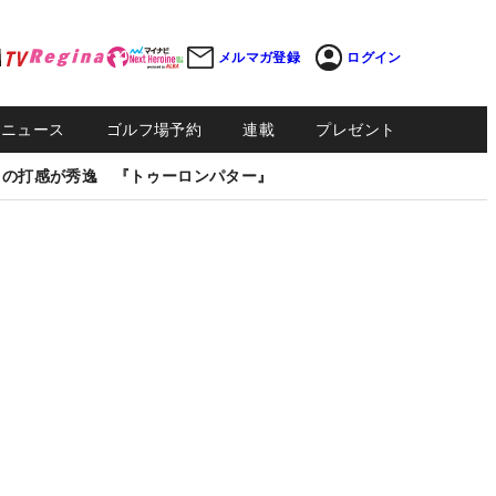
メルマガ登録
ログイン
Sニュース
ゴルフ場予約
連載
プレゼント
しの打感が秀逸 『トゥーロンパター』