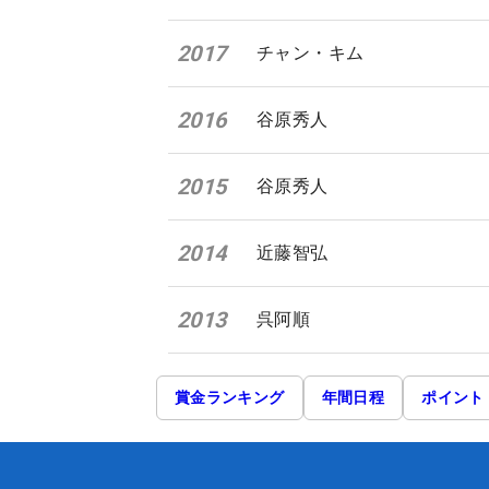
2017
チャン・キム
2016
谷原秀人
2015
谷原秀人
2014
近藤智弘
2013
呉阿順
賞金ランキング
年間日程
ポイント