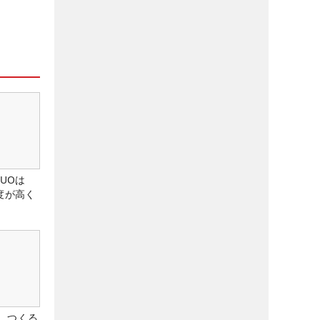
DUOは
度が高く
、つくる