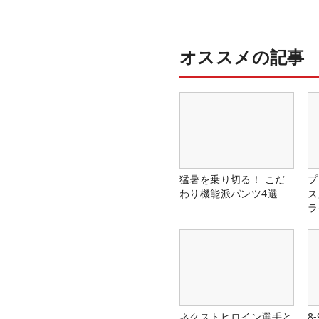
オススメの記事
猛暑を乗り切る！ こだ
プ
わり機能派パンツ4選
ス
ラ
ネクストヒロイン選手と
8