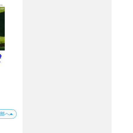
金
身
ー
上部へ