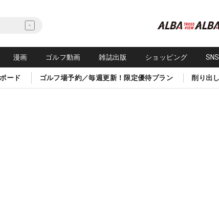
漫画
ゴルフ動画
雑誌出版
ショッピング
SN
ボード
ゴルフ場予約／毎週更新！限定優待プラン
削り出