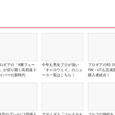
ロギアの「4層フェー
今年も男女プロが強い
プロギアのRS 
」が切り開く高初速ド
「キャロウェイ」のニュ
FW・UTも完成
イバーの新時代
ース一覧はこちら！
購入者続出！
-9月のプレーに2回使え
アディダス『コードカオ
ゴルフの熱狂を