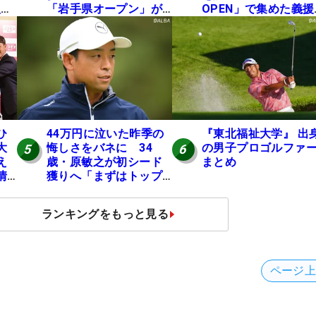
入し
「岩手県オープン」が8
OPEN」で集めた義援
い
日開幕
を贈呈
の
ひ
44万円に泣いた昨季の
『東北福祉大学』 出
大
悔しさをバネに 34
の男子プロゴルファ
5
6
え
歳・原敏之が初シード
まとめ
情
獲りへ「まずはトップ
10」
ランキングをもっと見る
ページ