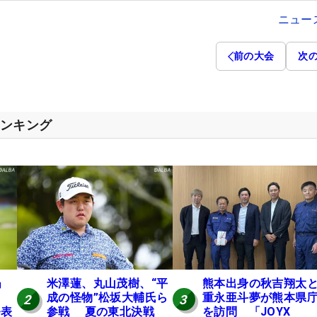
ニュー
前の大会
次
ランキング
」
米澤蓮、丸山茂樹、“平
熊本出身の秋吉翔太
成の怪物”松坂大輔氏ら
重永亜斗夢が熊本県
2
3
発表
参戦 夏の東北決戦
を訪問 「JOYX