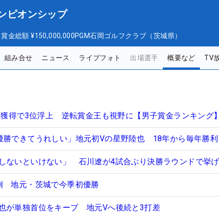
ャンピオンシップ
日
賞金総額
¥150,000,000
PGM石岡ゴルフクラブ（茨城県）
組み合せ
ニュース
ライブフォト
出場選手
概要など
TV
万円獲得で3位浮上 逆転賞金王も視野に【男子賞金ランキング
優勝できてうれしい」地元初Vの星野陸也 18年から毎年勝利
しないといけない」 石川遼が4試合ぶり決勝ラウンドで挙
倒 地元・茨城で今季初優勝
也が単独首位をキープ 地元Vへ後続と3打差