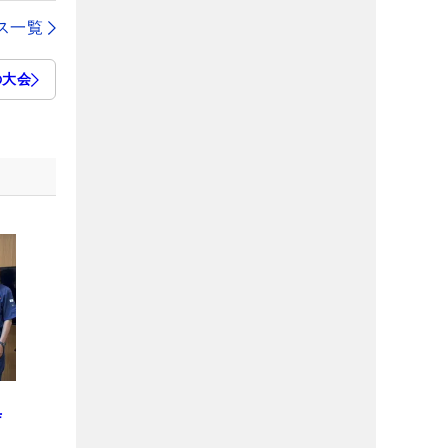
ス一覧
の大会
と
庁