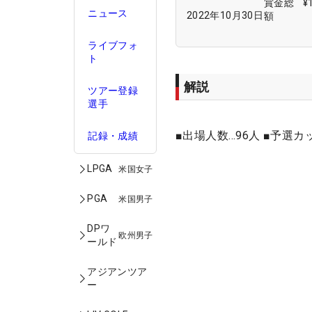
賞金総
¥
ニュース
2022年10月30日
額
ライブフォ
ト
解説
ツアー登録
選手
■出場人数…96人 ■予選カ
記録・成績
LPGA
米国女子
PGA
米国男子
DPワ
欧州男子
ールド
アジアンツア
ー